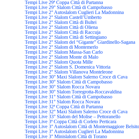
Tempi Live 29ª Coppa Città di Partanna
Tempi Live 29° Slalom Città di Campobasso
Tempi Live 2° Autoslalom Cuglieri La Madonnina
Tempi Live 2° Slalom Castell’Umberto
Tempi Live 2° Slalom Città di Bultei
Tempi Live 2° Slalom Città di Oliena
Tempi Live 2° Slalom Città di Raccuja
Tempi Live 2° Slalom Città di Settingiano
Tempi Live 2° Slalom del “Gigante” Giardinello-Sagana
Tempi Live 2° Slalom di Montemerlo
Tempi Live 2° Slalom Massa-San Carlo
Tempi Live 2° Slalom Monte di Malo
Tempi Live 2° Slalom Quota Mille
Tempi Live 2° Slalom S. Domenica Vittoria
Tempi Live 2° Slalom Villanova Monteleone
Tempi Live 30° Maxi Slalom Salerno Croce di Cava
Tempi Live 30° Slalom Città di Campobasso
Tempi Live 30° Slalom Rocca Novara
Tempi Live 30° Slalom Torregrotta-Roccavaldina
Tempi Live 31° Slalom Città di Campobasso
Tempi Live 31° Slalom Rocca Novara
Tempi Live 32ª Coppa Città di Partanna
Tempi Live 32° Maxi Slalom Salerno Croce di Cava
Tempi Live 33° Slalom del Molise – Pettoranello
Tempi Live 3ª Coppa Città di Corleto Perticara
Tempi Live 3° Autoslalom Città di Montemaggiore Belsit
Tempi Live 3° Autoslalom Cuglieri La Madonnina
Tempi Live 3° Minislalom Città di Torano