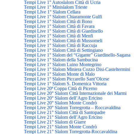
Tempi Live 1° Autoslalom Città di Ucria
Tempi Live 1° Minislalom Trieste
Tempi LIve 1° Slalom Cellara
Tempi Live 1° Slalom Chiaramonte Gulfi
Tempi Live 1° Slalom Città di Bono
Tempi Live 1° Slalom Città di Favara
Tempi Live 1° Slalom Città di Giardinello
Tempi Live 1° Slalom Città di Menfi
Tempi Live 1° Slalom Città di Mussomeli
Tempi Live 1° Slalom Città di Raccuja
Tempi Live 1° Slalom Città di Settingiano
Tempi Live 1° Slalom del “Gigante” Giardinello-Sagana
Tempi Live 1° Slalom della Sambucina
Tempi Live 1° Slalom Luino Montegrino
Tempi Live 1° Slalom Miniera Cozzo Disi-Casteltermini
Tempi Live 1° Slalom Monte di Malo
Tempi Live 1° Slalom Piccarello Sant’Olcese
Tempi Live 1° Slalom S. Domenica Vittoria
Tempi Live 20ª Coppa Città di Picerno
Tempi Live 20° Slalom Città Internazionale dei Marmi
Tempi Live 20° Slalom dell’Agro Ericino
Tempi Live 20° Slalom Monte Condrò
Tempi Live 20° Slalom Torregrotta – Roccavaldina
Tempi Live 21° Slalom Città di Santopadre
Tempi Live 21° Slalom dell’Agro Ericino
Tempi Live 21° Slalom di Giarre
Tempi Live 21° Slalom Monte Condrò
Tempi Live 21° Slalom Torregrotta-Roccavaldina