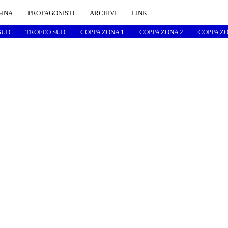
GINA
PROTAGONISTI
ARCHIVI
LINK
SUD
TROFEO SUD
COPPA ZONA 1
COPPA ZONA 2
COPPA ZO