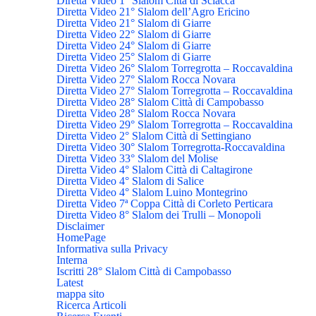
Diretta Video 1° Slalom Città di Sciacca
Diretta Video 21° Slalom dell’Agro Ericino
Diretta Video 21° Slalom di Giarre
Diretta Video 22° Slalom di Giarre
Diretta Video 24° Slalom di Giarre
Diretta Video 25° Slalom di Giarre
Diretta Video 26° Slalom Torregrotta – Roccavaldina
Diretta Video 27° Slalom Rocca Novara
Diretta Video 27° Slalom Torregrotta – Roccavaldina
Diretta Video 28° Slalom Città di Campobasso
Diretta Video 28° Slalom Rocca Novara
Diretta Video 29° Slalom Torregrotta – Roccavaldina
Diretta Video 2° Slalom Città di Settingiano
Diretta Video 30° Slalom Torregrotta-Roccavaldina
Diretta Video 33° Slalom del Molise
Diretta Video 4° Slalom Città di Caltagirone
Diretta Video 4° Slalom di Salice
Diretta Video 4° Slalom Luino Montegrino
Diretta Video 7ª Coppa Città di Corleto Perticara
Diretta Video 8° Slalom dei Trulli – Monopoli
Disclaimer
HomePage
Informativa sulla Privacy
Interna
Iscritti 28° Slalom Città di Campobasso
Latest
mappa sito
Ricerca Articoli