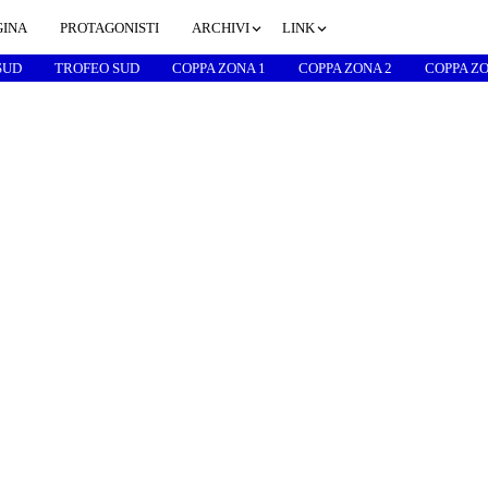
GINA
PROTAGONISTI
ARCHIVI
LINK
SUD
TROFEO SUD
COPPA ZONA 1
COPPA ZONA 2
COPPA ZO