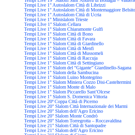
Tempi Live 19° Slalom Sant’Andrea di Bonagia – Valderi
Tempi Live 1° Autoslalom Città di Librizzi
Tempi Live 1° Autoslalom Città di Montemaggiore Belsit
Tempi Live 1° Autoslalom Città di Ucria
Tempi Live 1° Minislalom Trieste
Tempi LIve 1° Slalom Cellara
Tempi Live 1° Slalom Chiaramonte Gulfi
Tempi Live 1° Slalom Città di Bono
Tempi Live 1° Slalom Città di Favara
Tempi Live 1° Slalom Città di Giardinello
Tempi Live 1° Slalom Città di Menfi
Tempi Live 1° Slalom Città di Mussomeli
Tempi Live 1° Slalom Città di Raccuja
Tempi Live 1° Slalom Città di Settingiano
Tempi Live 1° Slalom del “Gigante” Giardinello-Sagana
Tempi Live 1° Slalom della Sambucina
Tempi Live 1° Slalom Luino Montegrino
Tempi Live 1° Slalom Miniera Cozzo Disi-Casteltermini
Tempi Live 1° Slalom Monte di Malo
Tempi Live 1° Slalom Piccarello Sant’Olcese
Tempi Live 1° Slalom S. Domenica Vittoria
Tempi Live 20ª Coppa Città di Picerno
Tempi Live 20° Slalom Città Internazionale dei Marmi
Tempi Live 20° Slalom dell’Agro Ericino
Tempi Live 20° Slalom Monte Condrò
Tempi Live 20° Slalom Torregrotta – Roccavaldina
Tempi Live 21° Slalom Città di Santopadre
Tempi Live 21° Slalom dell’Agro Ericino