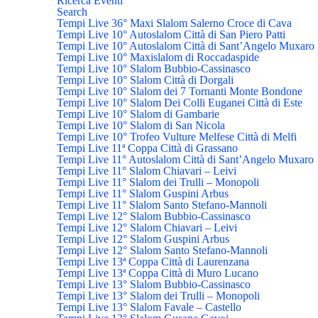
Ricerca Eventi
Search
Tempi Live 36° Maxi Slalom Salerno Croce di Cava
Tempi Live 10° Autoslalom Città di San Piero Patti
Tempi Live 10° Autoslalom Città di Sant’Angelo Muxaro
Tempi Live 10° Maxislalom di Roccadaspide
Tempi Live 10° Slalom Bubbio-Cassinasco
Tempi Live 10° Slalom Città di Dorgali
Tempi Live 10° Slalom dei 7 Tornanti Monte Bondone
Tempi Live 10° Slalom Dei Colli Euganei Città di Este
Tempi Live 10° Slalom di Gambarie
Tempi Live 10° Slalom di San Nicola
Tempi Live 10° Trofeo Vulture Melfese Città di Melfi
Tempi Live 11ª Coppa Città di Grassano
Tempi Live 11° Autoslalom Città di Sant’Angelo Muxaro
Tempi Live 11° Slalom Chiavari – Leivi
Tempi Live 11° Slalom dei Trulli – Monopoli
Tempi Live 11° Slalom Guspini Arbus
Tempi Live 11° Slalom Santo Stefano-Mannoli
Tempi Live 12° Slalom Bubbio-Cassinasco
Tempi Live 12° Slalom Chiavari – Leivi
Tempi Live 12° Slalom Guspini Arbus
Tempi Live 12° Slalom Santo Stefano-Mannoli
Tempi Live 13ª Coppa Città di Laurenzana
Tempi Live 13ª Coppa Città di Muro Lucano
Tempi Live 13° Slalom Bubbio-Cassinasco
Tempi Live 13° Slalom dei Trulli – Monopoli
Tempi Live 13° Slalom Favale – Castello