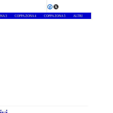
NA 3
COPPA ZONA 4
COPPA ZONA 5
ALTRI
ivi