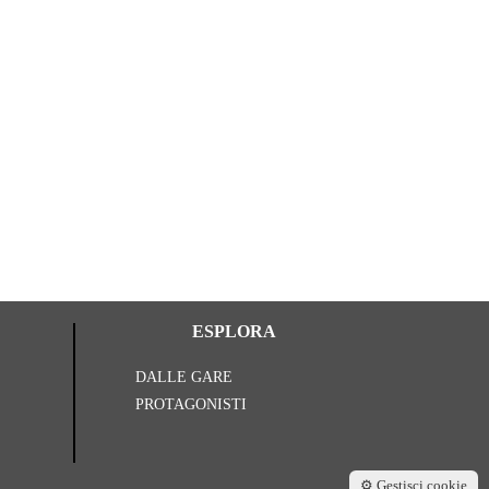
Catanzaro su
niki
26 Lu
ESPLORA
DALLE GARE
PROTAGONISTI
⚙️ Gestisci cookie