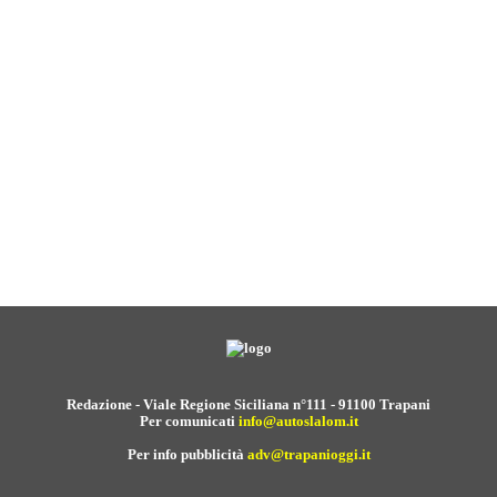
Redazione - Viale Regione Siciliana n°111 - 91100 Trapani
Per comunicati
info@autoslalom.it
Per info pubblicità
adv@trapanioggi.it