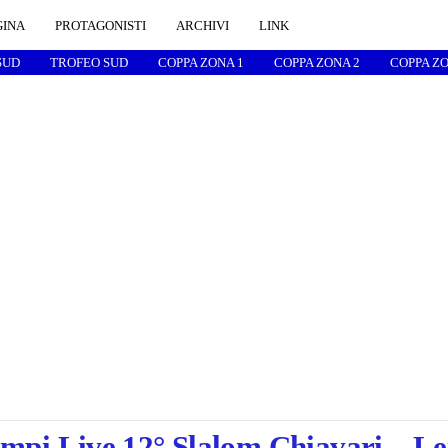
GINA
PROTAGONISTI
ARCHIVI
LINK
SUD
TROFEO SUD
COPPA ZONA 1
COPPA ZONA 2
COPPA ZO
mpi Live 12° Slalom Chiavari – Le