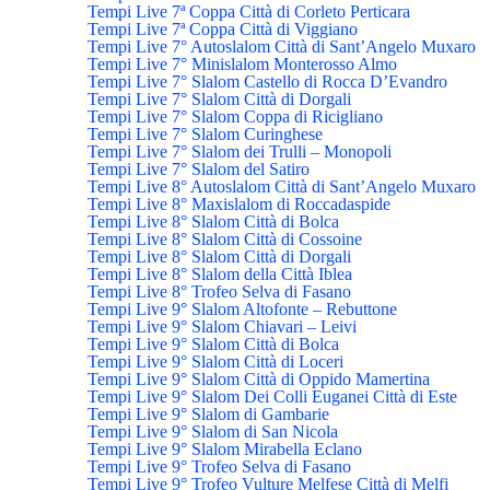
Tempi Live 7ª Coppa Città di Corleto Perticara
Tempi Live 7ª Coppa Città di Viggiano
Tempi Live 7° Autoslalom Città di Sant’Angelo Muxaro
Tempi Live 7° Minislalom Monterosso Almo
Tempi Live 7° Slalom Castello di Rocca D’Evandro
Tempi Live 7° Slalom Città di Dorgali
Tempi Live 7° Slalom Coppa di Ricigliano
Tempi Live 7° Slalom Curinghese
Tempi Live 7° Slalom dei Trulli – Monopoli
Tempi Live 7° Slalom del Satiro
Tempi Live 8° Autoslalom Città di Sant’Angelo Muxaro
Tempi Live 8° Maxislalom di Roccadaspide
Tempi Live 8° Slalom Città di Bolca
Tempi Live 8° Slalom Città di Cossoine
Tempi Live 8° Slalom Città di Dorgali
Tempi Live 8° Slalom della Città Iblea
Tempi Live 8° Trofeo Selva di Fasano
Tempi Live 9° Slalom Altofonte – Rebuttone
Tempi Live 9° Slalom Chiavari – Leivi
Tempi Live 9° Slalom Città di Bolca
Tempi Live 9° Slalom Città di Loceri
Tempi Live 9° Slalom Città di Oppido Mamertina
Tempi Live 9° Slalom Dei Colli Euganei Città di Este
Tempi Live 9° Slalom di Gambarie
Tempi Live 9° Slalom di San Nicola
Tempi Live 9° Slalom Mirabella Eclano
Tempi Live 9° Trofeo Selva di Fasano
Tempi Live 9° Trofeo Vulture Melfese Città di Melfi