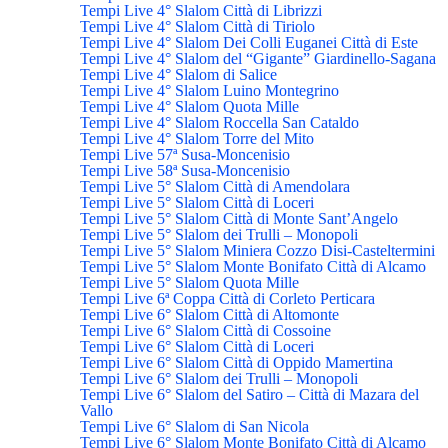
Tempi Live 4° Slalom Città di Librizzi
Tempi Live 4° Slalom Città di Tiriolo
Tempi Live 4° Slalom Dei Colli Euganei Città di Este
Tempi Live 4° Slalom del “Gigante” Giardinello-Sagana
Tempi Live 4° Slalom di Salice
Tempi Live 4° Slalom Luino Montegrino
Tempi Live 4° Slalom Quota Mille
Tempi Live 4° Slalom Roccella San Cataldo
Tempi Live 4° Slalom Torre del Mito
Tempi Live 57ª Susa-Moncenisio
Tempi Live 58ª Susa-Moncenisio
Tempi Live 5° Slalom Città di Amendolara
Tempi Live 5° Slalom Città di Loceri
Tempi Live 5° Slalom Città di Monte Sant’Angelo
Tempi Live 5° Slalom dei Trulli – Monopoli
Tempi Live 5° Slalom Miniera Cozzo Disi-Casteltermini
Tempi Live 5° Slalom Monte Bonifato Città di Alcamo
Tempi Live 5° Slalom Quota Mille
Tempi Live 6ª Coppa Città di Corleto Perticara
Tempi Live 6° Slalom Città di Altomonte
Tempi Live 6° Slalom Città di Cossoine
Tempi Live 6° Slalom Città di Loceri
Tempi Live 6° Slalom Città di Oppido Mamertina
Tempi Live 6° Slalom dei Trulli – Monopoli
Tempi Live 6° Slalom del Satiro – Città di Mazara del
Vallo
Tempi Live 6° Slalom di San Nicola
Tempi Live 6° Slalom Monte Bonifato Città di Alcamo