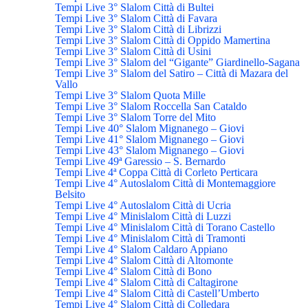
Tempi Live 3° Slalom Città di Bultei
Tempi Live 3° Slalom Città di Favara
Tempi Live 3° Slalom Città di Librizzi
Tempi Live 3° Slalom Città di Oppido Mamertina
Tempi Live 3° Slalom Città di Usini
Tempi Live 3° Slalom del “Gigante” Giardinello-Sagana
Tempi Live 3° Slalom del Satiro – Città di Mazara del
Vallo
Tempi Live 3° Slalom Quota Mille
Tempi Live 3° Slalom Roccella San Cataldo
Tempi Live 3° Slalom Torre del Mito
Tempi Live 40° Slalom Mignanego – Giovi
Tempi Live 41° Slalom Mignanego – Giovi
Tempi Live 43° Slalom Mignanego – Giovi
Tempi Live 49ª Garessio – S. Bernardo
Tempi Live 4ª Coppa Città di Corleto Perticara
Tempi Live 4° Autoslalom Città di Montemaggiore
Belsito
Tempi Live 4° Autoslalom Città di Ucria
Tempi Live 4° Minislalom Città di Luzzi
Tempi Live 4° Minislalom Città di Torano Castello
Tempi Live 4° Minislalom Città di Tramonti
Tempi Live 4° Slalom Caldaro Appiano
Tempi Live 4° Slalom Città di Altomonte
Tempi Live 4° Slalom Città di Bono
Tempi Live 4° Slalom Città di Caltagirone
Tempi Live 4° Slalom Città di Castell’Umberto
Tempi Live 4° Slalom Città di Colledara