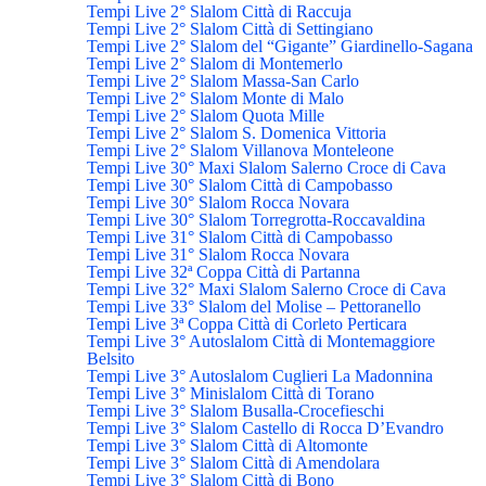
Tempi Live 2° Slalom Città di Raccuja
Tempi Live 2° Slalom Città di Settingiano
Tempi Live 2° Slalom del “Gigante” Giardinello-Sagana
Tempi Live 2° Slalom di Montemerlo
Tempi Live 2° Slalom Massa-San Carlo
Tempi Live 2° Slalom Monte di Malo
Tempi Live 2° Slalom Quota Mille
Tempi Live 2° Slalom S. Domenica Vittoria
Tempi Live 2° Slalom Villanova Monteleone
Tempi Live 30° Maxi Slalom Salerno Croce di Cava
Tempi Live 30° Slalom Città di Campobasso
Tempi Live 30° Slalom Rocca Novara
Tempi Live 30° Slalom Torregrotta-Roccavaldina
Tempi Live 31° Slalom Città di Campobasso
Tempi Live 31° Slalom Rocca Novara
Tempi Live 32ª Coppa Città di Partanna
Tempi Live 32° Maxi Slalom Salerno Croce di Cava
Tempi Live 33° Slalom del Molise – Pettoranello
Tempi Live 3ª Coppa Città di Corleto Perticara
Tempi Live 3° Autoslalom Città di Montemaggiore
Belsito
Tempi Live 3° Autoslalom Cuglieri La Madonnina
Tempi Live 3° Minislalom Città di Torano
Tempi Live 3° Slalom Busalla-Crocefieschi
Tempi Live 3° Slalom Castello di Rocca D’Evandro
Tempi Live 3° Slalom Città di Altomonte
Tempi Live 3° Slalom Città di Amendolara
Tempi Live 3° Slalom Città di Bono