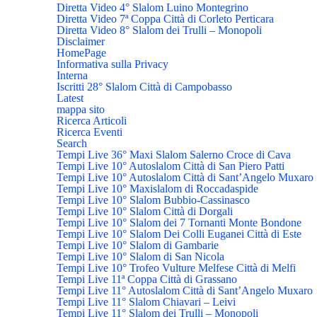
Diretta Video 4° Slalom Luino Montegrino
Diretta Video 7ª Coppa Città di Corleto Perticara
Diretta Video 8° Slalom dei Trulli – Monopoli
Disclaimer
HomePage
Informativa sulla Privacy
Interna
Iscritti 28° Slalom Città di Campobasso
Latest
mappa sito
Ricerca Articoli
Ricerca Eventi
Search
Tempi Live 36° Maxi Slalom Salerno Croce di Cava
Tempi Live 10° Autoslalom Città di San Piero Patti
Tempi Live 10° Autoslalom Città di Sant’Angelo Muxaro
Tempi Live 10° Maxislalom di Roccadaspide
Tempi Live 10° Slalom Bubbio-Cassinasco
Tempi Live 10° Slalom Città di Dorgali
Tempi Live 10° Slalom dei 7 Tornanti Monte Bondone
Tempi Live 10° Slalom Dei Colli Euganei Città di Este
Tempi Live 10° Slalom di Gambarie
Tempi Live 10° Slalom di San Nicola
Tempi Live 10° Trofeo Vulture Melfese Città di Melfi
Tempi Live 11ª Coppa Città di Grassano
Tempi Live 11° Autoslalom Città di Sant’Angelo Muxaro
Tempi Live 11° Slalom Chiavari – Leivi
Tempi Live 11° Slalom dei Trulli – Monopoli