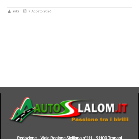
niki
7 Agosto 2026
Redazione - Viale Regione Siciliana n°111 - 91100 Trapani