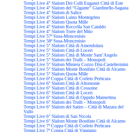
Tempi Live 4° Slalom Dei Colli Euganei Città di Este
Tempi Live 4° Slalom del “Gigante” Giardinello-Sagana
Tempi Live 4° Slalom di Salice
Tempi Live 4° Slalom Luino Montegrino
Tempi Live 4° Slalom Quota Mille
Tempi Live 4° Slalom Roccella San Cataldo
Tempi Live 4° Slalom Torre del Mito
Tempi Live 57ª Susa-Moncenisio
Tempi Live 58ª Susa-Moncenisio
Tempi Live 5° Slalom Città di Amendolara
Tempi Live 5° Slalom Città di Loceri
Tempi Live 5° Slalom Città di Monte Sant’Angelo
Tempi Live 5° Slalom dei Trulli – Monopoli
Tempi Live 5° Slalom Miniera Cozzo Disi-Casteltermini
Tempi Live 5° Slalom Monte Bonifato Città di Alcamo
Tempi Live 5° Slalom Quota Mille
Tempi Live 6ª Coppa Città di Corleto Perticara
Tempi Live 6° Slalom Città di Altomonte
Tempi Live 6° Slalom Città di Cossoine
Tempi Live 6° Slalom Città di Loceri
Tempi Live 6° Slalom Città di Oppido Mamertina
Tempi Live 6° Slalom dei Trulli – Monopoli
Tempi Live 6° Slalom del Satiro – Città di Mazara del
Vallo
Tempi Live 6° Slalom di San Nicola
Tempi Live 6° Slalom Monte Bonifato Città di Alcamo
Tempi Live 7ª Coppa Città di Corleto Perticara
Tempi Live 7ª Coppa Città di Viggiano