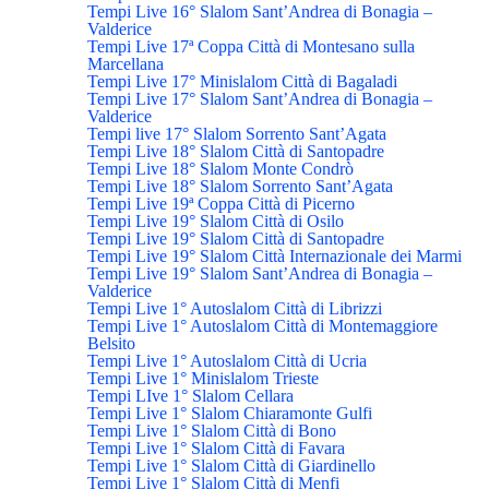
Tempi Live 16° Slalom Sant’Andrea di Bonagia –
Valderice
Tempi Live 17ª Coppa Città di Montesano sulla
Marcellana
Tempi Live 17° Minislalom Città di Bagaladi
Tempi Live 17° Slalom Sant’Andrea di Bonagia –
Valderice
Tempi live 17° Slalom Sorrento Sant’Agata
Tempi Live 18° Slalom Città di Santopadre
Tempi Live 18° Slalom Monte Condrò
Tempi Live 18° Slalom Sorrento Sant’Agata
Tempi Live 19ª Coppa Città di Picerno
Tempi Live 19° Slalom Città di Osilo
Tempi Live 19° Slalom Città di Santopadre
Tempi Live 19° Slalom Città Internazionale dei Marmi
Tempi Live 19° Slalom Sant’Andrea di Bonagia –
Valderice
Tempi Live 1° Autoslalom Città di Librizzi
Tempi Live 1° Autoslalom Città di Montemaggiore
Belsito
Tempi Live 1° Autoslalom Città di Ucria
Tempi Live 1° Minislalom Trieste
Tempi LIve 1° Slalom Cellara
Tempi Live 1° Slalom Chiaramonte Gulfi
Tempi Live 1° Slalom Città di Bono
Tempi Live 1° Slalom Città di Favara
Tempi Live 1° Slalom Città di Giardinello
Tempi Live 1° Slalom Città di Menfi