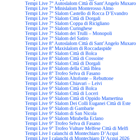
Tempi Live 7° Autoslalom Città di Sant’Angelo Muxaro
Tempi Live 7° Minislalom Monterosso Almo
Tempi Live 7° Slalom Castello di Rocca D’Evandro
Tempi Live 7° Slalom Città di Dorgali
Tempi Live 7° Slalom Coppa di Ricigliano
Tempi Live 7° Slalom Curinghese
Tempi Live 7° Slalom dei Trulli – Monopoli
Tempi Live 7° Slalom del Satiro
Tempi Live 8° Autoslalom Città di Sant’Angelo Muxaro
Tempi Live 8° Maxislalom di Roccadaspide
Tempi Live 8° Slalom Città di Bolca
Tempi Live 8° Slalom Città di Cossoine
Tempi Live 8° Slalom Città di Dorgali
Tempi Live 8° Slalom della Città Iblea
Tempi Live 8° Trofeo Selva di Fasano
Tempi Live 9° Slalom Altofonte – Rebuttone
Tempi Live 9° Slalom Chiavari – Leivi
Tempi Live 9° Slalom Città di Bolca
Tempi Live 9° Slalom Città di Loceri
Tempi Live 9° Slalom Città di Oppido Mamertina
Tempi Live 9° Slalom Dei Colli Euganei Città di Este
Tempi Live 9° Slalom di Gambarie
Tempi Live 9° Slalom di San Nicola
Tempi Live 9° Slalom Mirabella Eclano
Tempi Live 9° Trofeo Selva di Fasano
Tempi Live 9° Trofeo Vulture Melfese Città di Melfi
Tempi Live I calanchi di Montechiaro D’Acqui
Tempi Live I calanchi di Montechiaro D’Acqui 2026