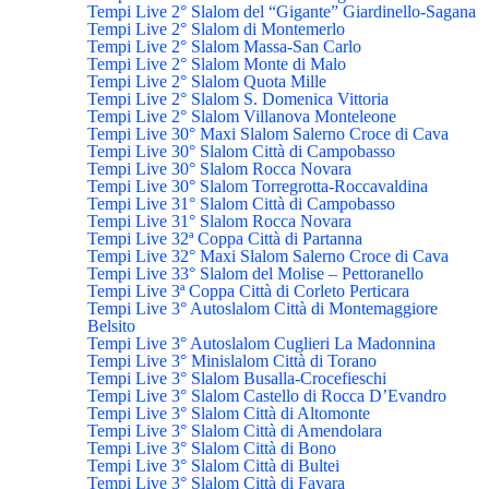
Tempi Live 2° Slalom del “Gigante” Giardinello-Sagana
Tempi Live 2° Slalom di Montemerlo
Tempi Live 2° Slalom Massa-San Carlo
Tempi Live 2° Slalom Monte di Malo
Tempi Live 2° Slalom Quota Mille
Tempi Live 2° Slalom S. Domenica Vittoria
Tempi Live 2° Slalom Villanova Monteleone
Tempi Live 30° Maxi Slalom Salerno Croce di Cava
Tempi Live 30° Slalom Città di Campobasso
Tempi Live 30° Slalom Rocca Novara
Tempi Live 30° Slalom Torregrotta-Roccavaldina
Tempi Live 31° Slalom Città di Campobasso
Tempi Live 31° Slalom Rocca Novara
Tempi Live 32ª Coppa Città di Partanna
Tempi Live 32° Maxi Slalom Salerno Croce di Cava
Tempi Live 33° Slalom del Molise – Pettoranello
Tempi Live 3ª Coppa Città di Corleto Perticara
Tempi Live 3° Autoslalom Città di Montemaggiore
Belsito
Tempi Live 3° Autoslalom Cuglieri La Madonnina
Tempi Live 3° Minislalom Città di Torano
Tempi Live 3° Slalom Busalla-Crocefieschi
Tempi Live 3° Slalom Castello di Rocca D’Evandro
Tempi Live 3° Slalom Città di Altomonte
Tempi Live 3° Slalom Città di Amendolara
Tempi Live 3° Slalom Città di Bono
Tempi Live 3° Slalom Città di Bultei
Tempi Live 3° Slalom Città di Favara