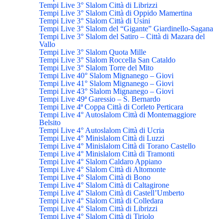
Tempi Live 3° Slalom Città di Librizzi
Tempi Live 3° Slalom Città di Oppido Mamertina
Tempi Live 3° Slalom Città di Usini
Tempi Live 3° Slalom del “Gigante” Giardinello-Sagana
Tempi Live 3° Slalom del Satiro – Città di Mazara del
Vallo
Tempi Live 3° Slalom Quota Mille
Tempi Live 3° Slalom Roccella San Cataldo
Tempi Live 3° Slalom Torre del Mito
Tempi Live 40° Slalom Mignanego – Giovi
Tempi Live 41° Slalom Mignanego – Giovi
Tempi Live 43° Slalom Mignanego – Giovi
Tempi Live 49ª Garessio – S. Bernardo
Tempi Live 4ª Coppa Città di Corleto Perticara
Tempi Live 4° Autoslalom Città di Montemaggiore
Belsito
Tempi Live 4° Autoslalom Città di Ucria
Tempi Live 4° Minislalom Città di Luzzi
Tempi Live 4° Minislalom Città di Torano Castello
Tempi Live 4° Minislalom Città di Tramonti
Tempi Live 4° Slalom Caldaro Appiano
Tempi Live 4° Slalom Città di Altomonte
Tempi Live 4° Slalom Città di Bono
Tempi Live 4° Slalom Città di Caltagirone
Tempi Live 4° Slalom Città di Castell’Umberto
Tempi Live 4° Slalom Città di Colledara
Tempi Live 4° Slalom Città di Librizzi
Tempi Live 4° Slalom Città di Tiriolo