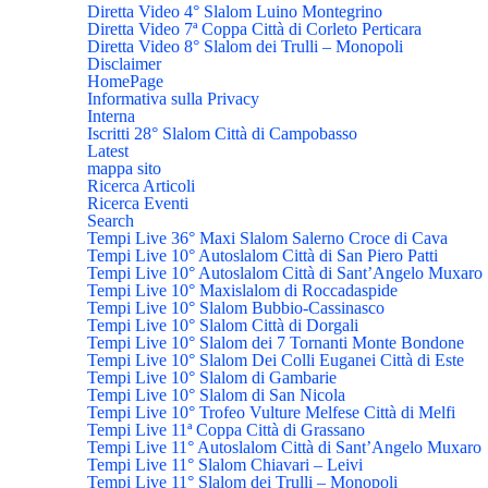
Diretta Video 4° Slalom Luino Montegrino
Diretta Video 7ª Coppa Città di Corleto Perticara
Diretta Video 8° Slalom dei Trulli – Monopoli
Disclaimer
HomePage
Informativa sulla Privacy
Interna
Iscritti 28° Slalom Città di Campobasso
Latest
mappa sito
Ricerca Articoli
Ricerca Eventi
Search
Tempi Live 36° Maxi Slalom Salerno Croce di Cava
Tempi Live 10° Autoslalom Città di San Piero Patti
Tempi Live 10° Autoslalom Città di Sant’Angelo Muxaro
Tempi Live 10° Maxislalom di Roccadaspide
Tempi Live 10° Slalom Bubbio-Cassinasco
Tempi Live 10° Slalom Città di Dorgali
Tempi Live 10° Slalom dei 7 Tornanti Monte Bondone
Tempi Live 10° Slalom Dei Colli Euganei Città di Este
Tempi Live 10° Slalom di Gambarie
Tempi Live 10° Slalom di San Nicola
Tempi Live 10° Trofeo Vulture Melfese Città di Melfi
Tempi Live 11ª Coppa Città di Grassano
Tempi Live 11° Autoslalom Città di Sant’Angelo Muxaro
Tempi Live 11° Slalom Chiavari – Leivi
Tempi Live 11° Slalom dei Trulli – Monopoli