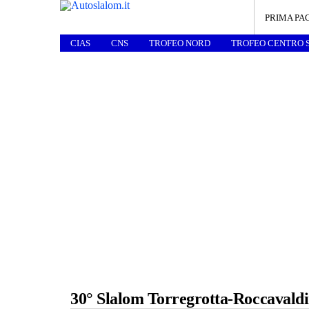
PRIMA PA
CIAS
CNS
TROFEO NORD
TROFEO CENTRO 
30° Slalom Torregrotta-Roccavald