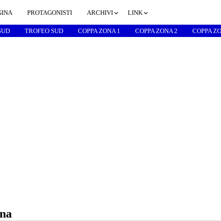
GINA
PROTAGONISTI
ARCHIVI
LINK
SUD
TROFEO SUD
COPPA ZONA 1
COPPA ZONA 2
COPPA ZO
ina