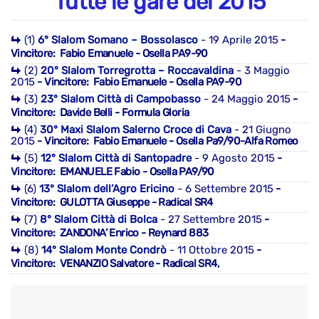
Tutte le gare del 2015
(1)
6° Slalom Somano – Bossolasco
- 19 Aprile 2015
-
Vincitore: Fabio Emanuele - Osella PA9-90
(2)
20° Slalom Torregrotta – Roccavaldina
- 3 Maggio
2015
- Vincitore: Fabio Emanuele - Osella PA9-90
(3)
23° Slalom Città di Campobasso
- 24 Maggio 2015
-
Vincitore: Davide Belli - Formula Gloria
(4)
30° Maxi Slalom Salerno Croce di Cava
- 21 Giugno
2015
- Vincitore: Fabio Emanuele - Osella Pa9/90-Alfa Romeo
(5)
12° Slalom Città di Santopadre
- 9 Agosto 2015
-
Vincitore: EMANUELE Fabio - Osella PA9/90
(6)
13° Slalom dell’Agro Ericino
- 6 Settembre 2015
-
Vincitore: GULOTTA Giuseppe - Radical SR4
(7)
8° Slalom Città di Bolca
- 27 Settembre 2015
-
Vincitore: ZANDONA’ Enrico - Reynard 883
(8)
14° Slalom Monte Condrò
- 11 Ottobre 2015
-
Vincitore: VENANZIO Salvatore - Radical SR4,