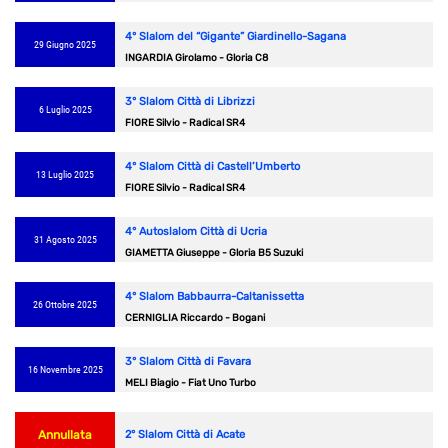
4° Slalom del “Gigante” Giardinello-Sagana
29 Giugno 2025
INGARDIA Girolamo - Gloria C8
3° Slalom Città di Librizzi
6 Luglio 2025
FIORE Silvio - Radical SR4
4° Slalom Città di Castell’Umberto
13 Luglio 2025
FIORE Silvio - Radical SR4
4° Autoslalom Città di Ucria
31 Agosto 2025
GIAMETTA Giuseppe - Gloria B5 Suzuki
4° Slalom Babbaurra-Caltanissetta
26 Ottobre 2025
CERNIGLIA Riccardo - Bogani
3° Slalom Città di Favara
16 Novembre 2025
MELI Biagio - Fiat Uno Turbo
Annullata
2° Slalom Città di Acate