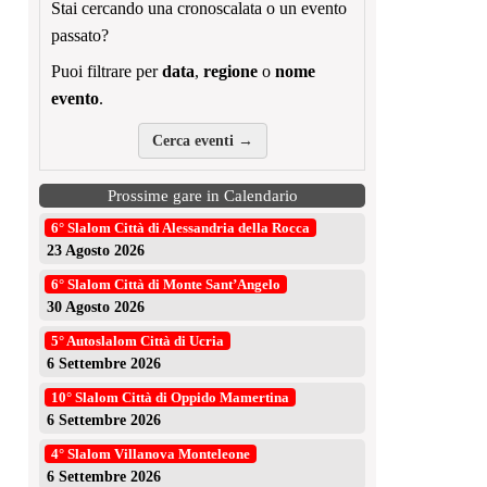
Stai cercando una cronoscalata o un evento
passato?
Puoi filtrare per
data
,
regione
o
nome
evento
.
Cerca eventi →
Prossime gare in Calendario
6° Slalom Città di Alessandria della Rocca
23 Agosto 2026
6° Slalom Città di Monte Sant’Angelo
30 Agosto 2026
5° Autoslalom Città di Ucria
6 Settembre 2026
10° Slalom Città di Oppido Mamertina
6 Settembre 2026
4° Slalom Villanova Monteleone
6 Settembre 2026