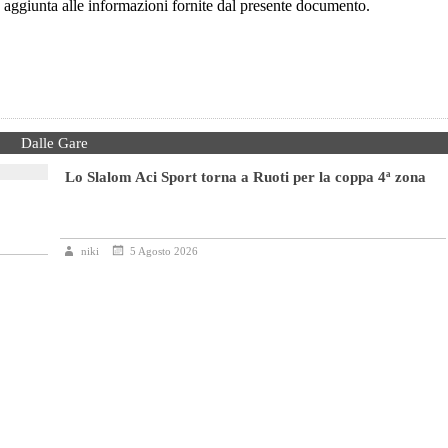
e in aggiunta alle informazioni fornite dal presente documento.
Dalle Gare
Lo Slalom Aci Sport torna a Ruoti per la coppa 4ª zona
niki
5 Agosto 2026