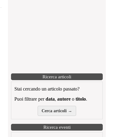
Ricerca articoli
Stai cercando un articolo passato?
Puoi filtrare per
data
,
autore
o
titolo
.
Cerca articoli →
Ricerca eventi