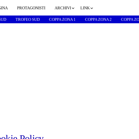
GINA
PROTAGONISTI
ARCHIVI
LINK
SUD
TROFEO SUD
COPPA ZONA 1
COPPA ZONA 2
COPPA ZO
okie Policy