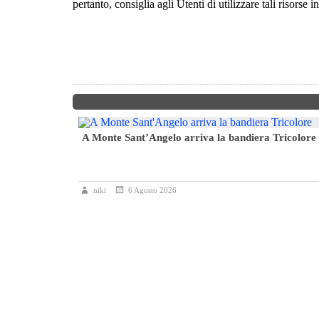
pertanto, consiglia agli Utenti di utilizzare tali risors
A Monte Sant’Angelo arriva la bandiera Tricolore
6° Slalom Città
niki
6 Agosto 2026