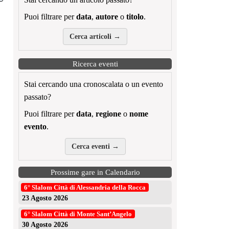
Puoi filtrare per
data
,
autore
o
titolo
.
Cerca articoli →
Ricerca eventi
Stai cercando una cronoscalata o un evento
passato?
Puoi filtrare per
data
,
regione
o
nome
evento
.
Cerca eventi →
Prossime gare in Calendario
6° Slalom Città di Alessandria della Rocca
23 Agosto 2026
6° Slalom Città di Monte Sant’Angelo
30 Agosto 2026