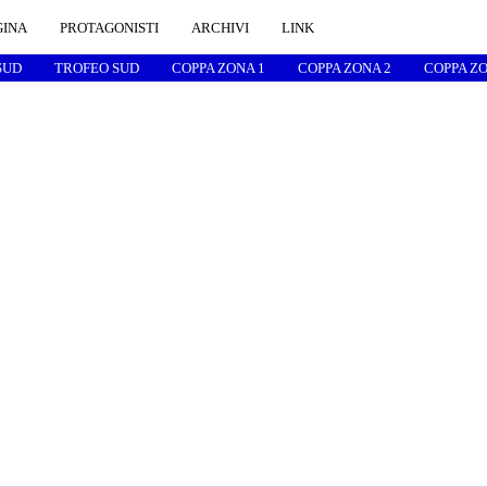
GINA
PROTAGONISTI
ARCHIVI
LINK
SUD
TROFEO SUD
COPPA ZONA 1
COPPA ZONA 2
COPPA ZO