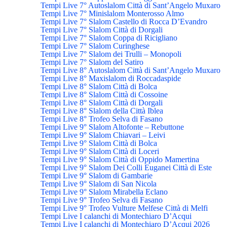
Tempi Live 7° Autoslalom Città di Sant’Angelo Muxaro
Tempi Live 7° Minislalom Monterosso Almo
Tempi Live 7° Slalom Castello di Rocca D’Evandro
Tempi Live 7° Slalom Città di Dorgali
Tempi Live 7° Slalom Coppa di Ricigliano
Tempi Live 7° Slalom Curinghese
Tempi Live 7° Slalom dei Trulli – Monopoli
Tempi Live 7° Slalom del Satiro
Tempi Live 8° Autoslalom Città di Sant’Angelo Muxaro
Tempi Live 8° Maxislalom di Roccadaspide
Tempi Live 8° Slalom Città di Bolca
Tempi Live 8° Slalom Città di Cossoine
Tempi Live 8° Slalom Città di Dorgali
Tempi Live 8° Slalom della Città Iblea
Tempi Live 8° Trofeo Selva di Fasano
Tempi Live 9° Slalom Altofonte – Rebuttone
Tempi Live 9° Slalom Chiavari – Leivi
Tempi Live 9° Slalom Città di Bolca
Tempi Live 9° Slalom Città di Loceri
Tempi Live 9° Slalom Città di Oppido Mamertina
Tempi Live 9° Slalom Dei Colli Euganei Città di Este
Tempi Live 9° Slalom di Gambarie
Tempi Live 9° Slalom di San Nicola
Tempi Live 9° Slalom Mirabella Eclano
Tempi Live 9° Trofeo Selva di Fasano
Tempi Live 9° Trofeo Vulture Melfese Città di Melfi
Tempi Live I calanchi di Montechiaro D’Acqui
Tempi Live I calanchi di Montechiaro D’Acqui 2026