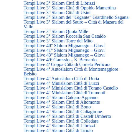
Tempi Live 3° Slalom Città di Librizzi
Tempi Live 3° Slalom Città di Oppido Mamertina
Tempi Live 3° Slalom Città di Usini
Tempi Live 3° Slalom del “Gigante” Giardinello-Sagana
Tempi Live 3° Slalom del Satiro – Città di Mazara del
Vallo
Tempi Live 3° Slalom Quota Mille
Tempi Live 3° Slalom Roccella San Cataldo
Tempi Live 3° Slalom Torre del Mito
Tempi Live 40° Slalom Mignanego – Giovi
Tempi Live 41° Slalom Mignanego – Giovi
Tempi Live 43° Slalom Mignanego – Giovi
Tempi Live 49ª Garessio – S. Bernardo
Tempi Live 4ª Coppa Città di Corleto Perticara
Tempi Live 4° Autoslalom Città di Montemaggiore
Belsito
Tempi Live 4° Autoslalom Città di Ucria
Tempi Live 4° Minislalom Città di Luzzi
Tempi Live 4° Minislalom Città di Torano Castello
Tempi Live 4° Minislalom Città di Tramonti
Tempi Live 4° Slalom Caldaro Appiano
Tempi Live 4° Slalom Città di Altomonte
Tempi Live 4° Slalom Città di Bono
Tempi Live 4° Slalom Città di Caltagirone
Tempi Live 4° Slalom Città di Castell’Umberto
Tempi Live 4° Slalom Città di Colledara
Tempi Live 4° Slalom Città di Librizzi
Tempi Live 4° Slalom Città di Tiriolo