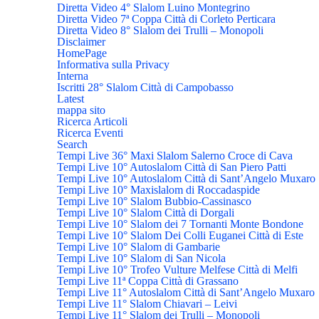
Diretta Video 4° Slalom Luino Montegrino
Diretta Video 7ª Coppa Città di Corleto Perticara
Diretta Video 8° Slalom dei Trulli – Monopoli
Disclaimer
HomePage
Informativa sulla Privacy
Interna
Iscritti 28° Slalom Città di Campobasso
Latest
mappa sito
Ricerca Articoli
Ricerca Eventi
Search
Tempi Live 36° Maxi Slalom Salerno Croce di Cava
Tempi Live 10° Autoslalom Città di San Piero Patti
Tempi Live 10° Autoslalom Città di Sant’Angelo Muxaro
Tempi Live 10° Maxislalom di Roccadaspide
Tempi Live 10° Slalom Bubbio-Cassinasco
Tempi Live 10° Slalom Città di Dorgali
Tempi Live 10° Slalom dei 7 Tornanti Monte Bondone
Tempi Live 10° Slalom Dei Colli Euganei Città di Este
Tempi Live 10° Slalom di Gambarie
Tempi Live 10° Slalom di San Nicola
Tempi Live 10° Trofeo Vulture Melfese Città di Melfi
Tempi Live 11ª Coppa Città di Grassano
Tempi Live 11° Autoslalom Città di Sant’Angelo Muxaro
Tempi Live 11° Slalom Chiavari – Leivi
Tempi Live 11° Slalom dei Trulli – Monopoli