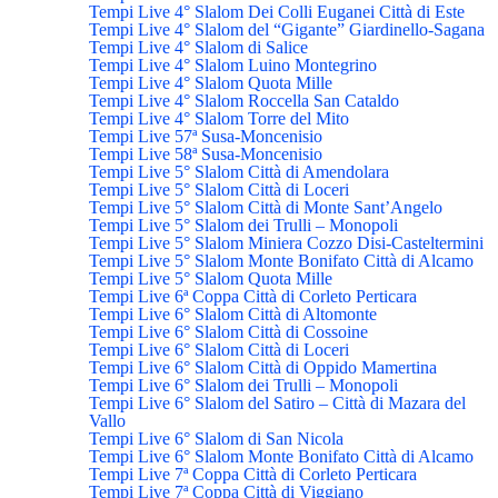
Tempi Live 4° Slalom Dei Colli Euganei Città di Este
Tempi Live 4° Slalom del “Gigante” Giardinello-Sagana
Tempi Live 4° Slalom di Salice
Tempi Live 4° Slalom Luino Montegrino
Tempi Live 4° Slalom Quota Mille
Tempi Live 4° Slalom Roccella San Cataldo
Tempi Live 4° Slalom Torre del Mito
Tempi Live 57ª Susa-Moncenisio
Tempi Live 58ª Susa-Moncenisio
Tempi Live 5° Slalom Città di Amendolara
Tempi Live 5° Slalom Città di Loceri
Tempi Live 5° Slalom Città di Monte Sant’Angelo
Tempi Live 5° Slalom dei Trulli – Monopoli
Tempi Live 5° Slalom Miniera Cozzo Disi-Casteltermini
Tempi Live 5° Slalom Monte Bonifato Città di Alcamo
Tempi Live 5° Slalom Quota Mille
Tempi Live 6ª Coppa Città di Corleto Perticara
Tempi Live 6° Slalom Città di Altomonte
Tempi Live 6° Slalom Città di Cossoine
Tempi Live 6° Slalom Città di Loceri
Tempi Live 6° Slalom Città di Oppido Mamertina
Tempi Live 6° Slalom dei Trulli – Monopoli
Tempi Live 6° Slalom del Satiro – Città di Mazara del
Vallo
Tempi Live 6° Slalom di San Nicola
Tempi Live 6° Slalom Monte Bonifato Città di Alcamo
Tempi Live 7ª Coppa Città di Corleto Perticara
Tempi Live 7ª Coppa Città di Viggiano