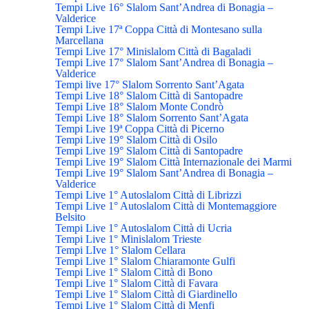
Tempi Live 16° Slalom Sant’Andrea di Bonagia –
Valderice
Tempi Live 17ª Coppa Città di Montesano sulla
Marcellana
Tempi Live 17° Minislalom Città di Bagaladi
Tempi Live 17° Slalom Sant’Andrea di Bonagia –
Valderice
Tempi live 17° Slalom Sorrento Sant’Agata
Tempi Live 18° Slalom Città di Santopadre
Tempi Live 18° Slalom Monte Condrò
Tempi Live 18° Slalom Sorrento Sant’Agata
Tempi Live 19ª Coppa Città di Picerno
Tempi Live 19° Slalom Città di Osilo
Tempi Live 19° Slalom Città di Santopadre
Tempi Live 19° Slalom Città Internazionale dei Marmi
Tempi Live 19° Slalom Sant’Andrea di Bonagia –
Valderice
Tempi Live 1° Autoslalom Città di Librizzi
Tempi Live 1° Autoslalom Città di Montemaggiore
Belsito
Tempi Live 1° Autoslalom Città di Ucria
Tempi Live 1° Minislalom Trieste
Tempi LIve 1° Slalom Cellara
Tempi Live 1° Slalom Chiaramonte Gulfi
Tempi Live 1° Slalom Città di Bono
Tempi Live 1° Slalom Città di Favara
Tempi Live 1° Slalom Città di Giardinello
Tempi Live 1° Slalom Città di Menfi