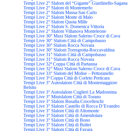
Tempi Live 2° Slalom del “Gigante” Giardinello-Sagana
Tempi Live 2° Slalom di Montemerlo
Tempi Live 2° Slalom Massa-San Carlo
Tempi Live 2° Slalom Monte di Malo
Tempi Live 2° Slalom Quota Mille
Tempi Live 2° Slalom S. Domenica Vittoria
Tempi Live 2° Slalom Villanova Monteleone
Tempi Live 30° Maxi Slalom Salerno Croce di Cava
Tempi Live 30° Slalom Città di Campobasso
Tempi Live 30° Slalom Rocca Novara
Tempi Live 30° Slalom Torregrotta-Roccavaldina
Tempi Live 31° Slalom Città di Campobasso
Tempi Live 31° Slalom Rocca Novara
Tempi Live 32ª Coppa Città di Partanna
Tempi Live 32° Maxi Slalom Salerno Croce di Cava
Tempi Live 33° Slalom del Molise – Pettoranello
Tempi Live 3ª Coppa Città di Corleto Perticara
Tempi Live 3° Autoslalom Città di Montemaggiore
Belsito
Tempi Live 3° Autoslalom Cuglieri La Madonnina
Tempi Live 3° Minislalom Città di Torano
Tempi Live 3° Slalom Busalla-Crocefieschi
Tempi Live 3° Slalom Castello di Rocca D’Evandro
Tempi Live 3° Slalom Città di Altomonte
Tempi Live 3° Slalom Città di Amendolara
Tempi Live 3° Slalom Città di Bono
Tempi Live 3° Slalom Città di Bultei
Tempi Live 3° Slalom Città di Favara