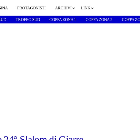
GINA
PROTAGONISTI
ARCHIVI
LINK
SUD
TROFEO SUD
COPPA ZONA 1
COPPA ZONA 2
COPPA ZO
o 24° Slalom di Giarre