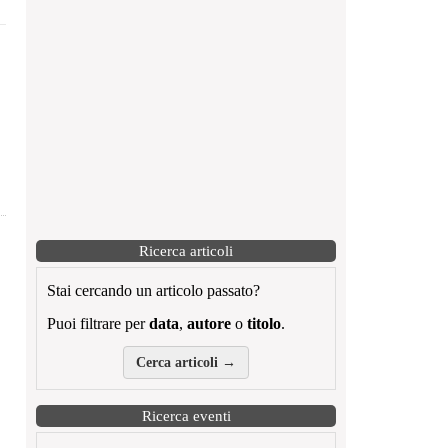
Ricerca articoli
Stai cercando un articolo passato?
Puoi filtrare per
data
,
autore
o
titolo
.
Cerca articoli →
Ricerca eventi