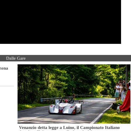
Dalle Gare
 zona
Venanzio detta legge a Luino, il Campionato Italiano