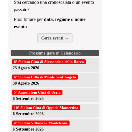
Stai cercando una cronoscalata o un evento
passato?
Puoi filtrare per
data
,
regione
o
nome
evento
.
Cerca eventi →
Prossime gare in Calendario
6° Slalom Città di Alessandria della Rocca
23 Agosto 2026
6° Slalom Città di Monte Sant’Angelo
30 Agosto 2026
5° Autoslalom Città di Ucria
6 Settembre 2026
10° Slalom Città di Oppido Mamertina
6 Settembre 2026
4° Slalom Villanova Monteleone
6 Settembre 2026