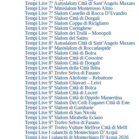
Tempi Live 7° Autoslalom Città di Sant’Angelo Muxaro
Tempi Live 7° Minislalom Monterosso Almo
Tempi Live 7° Slalom Castello di Rocca D’Evandro
Tempi Live 7° Slalom Città di Dorgali
Tempi Live 7° Slalom Coppa di Ricigliano
Tempi Live 7° Slalom Curinghese
Tempi Live 7° Slalom dei Trulli – Monopoli
Tempi Live 7° Slalom del Satiro
Tempi Live 8° Autoslalom Città di Sant’Angelo Muxaro
Tempi Live 8° Maxislalom di Roccadaspide
Tempi Live 8° Slalom Città di Bolca
Tempi Live 8° Slalom Città di Cossoine
Tempi Live 8° Slalom Città di Dorgali
Tempi Live 8° Slalom della Città Iblea
Tempi Live 8° Trofeo Selva di Fasano
Tempi Live 9° Slalom Altofonte – Rebuttone
Tempi Live 9° Slalom Chiavari – Leivi
Tempi Live 9° Slalom Città di Bolca
Tempi Live 9° Slalom Città di Loceri
Tempi Live 9° Slalom Città di Oppido Mamertina
Tempi Live 9° Slalom Dei Colli Euganei Città di Este
Tempi Live 9° Slalom di Gambarie
Tempi Live 9° Slalom di San Nicola
Tempi Live 9° Slalom Mirabella Eclano
Tempi Live 9° Trofeo Selva di Fasano
Tempi Live 9° Trofeo Vulture Melfese Città di Melfi
Tempi Live I calanchi di Montechiaro D’Acqui
Tempi Live I calanchi di Montechiaro D’Acqui 2026