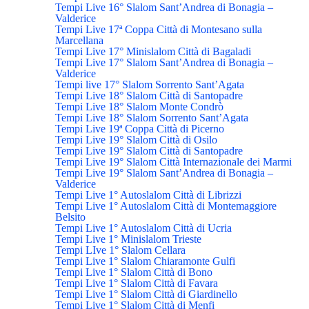
Tempi Live 16° Slalom Sant’Andrea di Bonagia –
Valderice
Tempi Live 17ª Coppa Città di Montesano sulla
Marcellana
Tempi Live 17° Minislalom Città di Bagaladi
Tempi Live 17° Slalom Sant’Andrea di Bonagia –
Valderice
Tempi live 17° Slalom Sorrento Sant’Agata
Tempi Live 18° Slalom Città di Santopadre
Tempi Live 18° Slalom Monte Condrò
Tempi Live 18° Slalom Sorrento Sant’Agata
Tempi Live 19ª Coppa Città di Picerno
Tempi Live 19° Slalom Città di Osilo
Tempi Live 19° Slalom Città di Santopadre
Tempi Live 19° Slalom Città Internazionale dei Marmi
Tempi Live 19° Slalom Sant’Andrea di Bonagia –
Valderice
Tempi Live 1° Autoslalom Città di Librizzi
Tempi Live 1° Autoslalom Città di Montemaggiore
Belsito
Tempi Live 1° Autoslalom Città di Ucria
Tempi Live 1° Minislalom Trieste
Tempi LIve 1° Slalom Cellara
Tempi Live 1° Slalom Chiaramonte Gulfi
Tempi Live 1° Slalom Città di Bono
Tempi Live 1° Slalom Città di Favara
Tempi Live 1° Slalom Città di Giardinello
Tempi Live 1° Slalom Città di Menfi