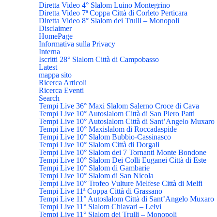
Diretta Video 4° Slalom Luino Montegrino
Diretta Video 7ª Coppa Città di Corleto Perticara
Diretta Video 8° Slalom dei Trulli – Monopoli
Disclaimer
HomePage
Informativa sulla Privacy
Interna
Iscritti 28° Slalom Città di Campobasso
Latest
mappa sito
Ricerca Articoli
Ricerca Eventi
Search
Tempi Live 36° Maxi Slalom Salerno Croce di Cava
Tempi Live 10° Autoslalom Città di San Piero Patti
Tempi Live 10° Autoslalom Città di Sant’Angelo Muxaro
Tempi Live 10° Maxislalom di Roccadaspide
Tempi Live 10° Slalom Bubbio-Cassinasco
Tempi Live 10° Slalom Città di Dorgali
Tempi Live 10° Slalom dei 7 Tornanti Monte Bondone
Tempi Live 10° Slalom Dei Colli Euganei Città di Este
Tempi Live 10° Slalom di Gambarie
Tempi Live 10° Slalom di San Nicola
Tempi Live 10° Trofeo Vulture Melfese Città di Melfi
Tempi Live 11ª Coppa Città di Grassano
Tempi Live 11° Autoslalom Città di Sant’Angelo Muxaro
Tempi Live 11° Slalom Chiavari – Leivi
Tempi Live 11° Slalom dei Trulli – Monopoli