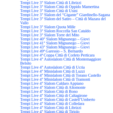
Tempi Live 3° Slalom Città di Librizzi
Tempi Live 3° Slalom Città di Oppido Mamertina
Tempi Live 3° Slalom Città di Usini
Tempi Live 3° Slalom del “Gigante” Giardinello-Sagana
Tempi Live 3° Slalom del Satiro – Città di Mazara del
Vallo
Tempi Live 3° Slalom Quota Mille
Tempi Live 3° Slalom Roccella San Cataldo
Tempi Live 3° Slalom Torre del Mito
Tempi Live 40° Slalom Mignanego – Giovi
Tempi Live 41° Slalom Mignanego – Giovi
Tempi Live 43° Slalom Mignanego – Giovi
Tempi Live 49ª Garessio – S. Bernardo
Tempi Live 4ª Coppa Città di Corleto Perticara
Tempi Live 4° Autoslalom Città di Montemaggiore
Belsito
Tempi Live 4° Autoslalom Città di Ucria
Tempi Live 4° Minislalom Città di Luzzi
Tempi Live 4° Minislalom Città di Torano Castello
Tempi Live 4° Minislalom Città di Tramonti
Tempi Live 4° Slalom Caldaro Appiano
Tempi Live 4° Slalom Città di Altomonte
Tempi Live 4° Slalom Città di Bono
Tempi Live 4° Slalom Città di Caltagirone
Tempi Live 4° Slalom Città di Castell’Umberto
Tempi Live 4° Slalom Città di Colledara
Tempi Live 4° Slalom Città di Librizzi
Tempi Live 4° Slalom Città di Tiriolo