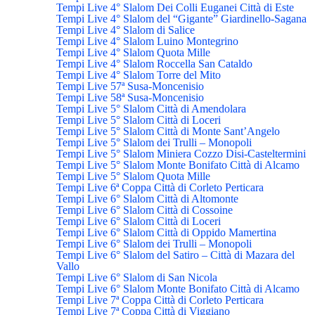
Tempi Live 4° Slalom Dei Colli Euganei Città di Este
Tempi Live 4° Slalom del “Gigante” Giardinello-Sagana
Tempi Live 4° Slalom di Salice
Tempi Live 4° Slalom Luino Montegrino
Tempi Live 4° Slalom Quota Mille
Tempi Live 4° Slalom Roccella San Cataldo
Tempi Live 4° Slalom Torre del Mito
Tempi Live 57ª Susa-Moncenisio
Tempi Live 58ª Susa-Moncenisio
Tempi Live 5° Slalom Città di Amendolara
Tempi Live 5° Slalom Città di Loceri
Tempi Live 5° Slalom Città di Monte Sant’Angelo
Tempi Live 5° Slalom dei Trulli – Monopoli
Tempi Live 5° Slalom Miniera Cozzo Disi-Casteltermini
Tempi Live 5° Slalom Monte Bonifato Città di Alcamo
Tempi Live 5° Slalom Quota Mille
Tempi Live 6ª Coppa Città di Corleto Perticara
Tempi Live 6° Slalom Città di Altomonte
Tempi Live 6° Slalom Città di Cossoine
Tempi Live 6° Slalom Città di Loceri
Tempi Live 6° Slalom Città di Oppido Mamertina
Tempi Live 6° Slalom dei Trulli – Monopoli
Tempi Live 6° Slalom del Satiro – Città di Mazara del
Vallo
Tempi Live 6° Slalom di San Nicola
Tempi Live 6° Slalom Monte Bonifato Città di Alcamo
Tempi Live 7ª Coppa Città di Corleto Perticara
Tempi Live 7ª Coppa Città di Viggiano