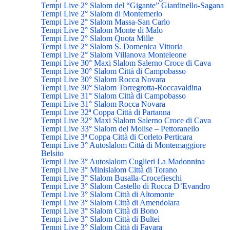
Tempi Live 2° Slalom del “Gigante” Giardinello-Sagana
Tempi Live 2° Slalom di Montemerlo
Tempi Live 2° Slalom Massa-San Carlo
Tempi Live 2° Slalom Monte di Malo
Tempi Live 2° Slalom Quota Mille
Tempi Live 2° Slalom S. Domenica Vittoria
Tempi Live 2° Slalom Villanova Monteleone
Tempi Live 30° Maxi Slalom Salerno Croce di Cava
Tempi Live 30° Slalom Città di Campobasso
Tempi Live 30° Slalom Rocca Novara
Tempi Live 30° Slalom Torregrotta-Roccavaldina
Tempi Live 31° Slalom Città di Campobasso
Tempi Live 31° Slalom Rocca Novara
Tempi Live 32ª Coppa Città di Partanna
Tempi Live 32° Maxi Slalom Salerno Croce di Cava
Tempi Live 33° Slalom del Molise – Pettoranello
Tempi Live 3ª Coppa Città di Corleto Perticara
Tempi Live 3° Autoslalom Città di Montemaggiore
Belsito
Tempi Live 3° Autoslalom Cuglieri La Madonnina
Tempi Live 3° Minislalom Città di Torano
Tempi Live 3° Slalom Busalla-Crocefieschi
Tempi Live 3° Slalom Castello di Rocca D’Evandro
Tempi Live 3° Slalom Città di Altomonte
Tempi Live 3° Slalom Città di Amendolara
Tempi Live 3° Slalom Città di Bono
Tempi Live 3° Slalom Città di Bultei
Tempi Live 3° Slalom Città di Favara