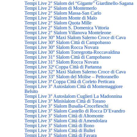
Tempi Live 2° Slalom del “Gigante” Giardinello-Sagana
Tempi Live 2° Slalom di Montemerlo
Tempi Live 2° Slalom Massa-San Carlo
Tempi Live 2° Slalom Monte di Malo
Tempi Live 2° Slalom Quota Mille
Tempi Live 2° Slalom S. Domenica Vittoria
Tempi Live 2° Slalom Villanova Monteleone
Tempi Live 30° Maxi Slalom Salerno Croce di Cava
Tempi Live 30° Slalom Città di Campobasso
Tempi Live 30° Slalom Rocca Novara
Tempi Live 30° Slalom Torregrotta-Roccavaldina
Tempi Live 31° Slalom Città di Campobasso
Tempi Live 31° Slalom Rocca Novara
Tempi Live 32ª Coppa Città di Partanna
Tempi Live 32° Maxi Slalom Salerno Croce di Cava
Tempi Live 33° Slalom del Molise – Pettoranello
Tempi Live 3ª Coppa Città di Corleto Perticara
Tempi Live 3° Autoslalom Città di Montemaggiore
Belsito
Tempi Live 3° Autoslalom Cuglieri La Madonnina
Tempi Live 3° Minislalom Città di Torano
Tempi Live 3° Slalom Busalla-Crocefieschi
Tempi Live 3° Slalom Castello di Rocca D’Evandro
Tempi Live 3° Slalom Città di Altomonte
Tempi Live 3° Slalom Città di Amendolara
Tempi Live 3° Slalom Città di Bono
Tempi Live 3° Slalom Città di Bultei
Tempi Live 3° Slalom Città di Favara