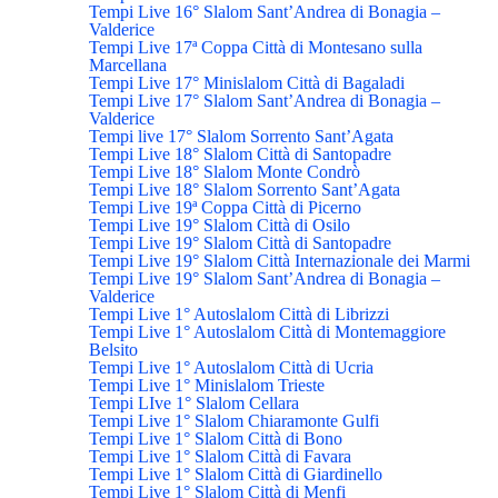
Tempi Live 16° Slalom Sant’Andrea di Bonagia –
Valderice
Tempi Live 17ª Coppa Città di Montesano sulla
Marcellana
Tempi Live 17° Minislalom Città di Bagaladi
Tempi Live 17° Slalom Sant’Andrea di Bonagia –
Valderice
Tempi live 17° Slalom Sorrento Sant’Agata
Tempi Live 18° Slalom Città di Santopadre
Tempi Live 18° Slalom Monte Condrò
Tempi Live 18° Slalom Sorrento Sant’Agata
Tempi Live 19ª Coppa Città di Picerno
Tempi Live 19° Slalom Città di Osilo
Tempi Live 19° Slalom Città di Santopadre
Tempi Live 19° Slalom Città Internazionale dei Marmi
Tempi Live 19° Slalom Sant’Andrea di Bonagia –
Valderice
Tempi Live 1° Autoslalom Città di Librizzi
Tempi Live 1° Autoslalom Città di Montemaggiore
Belsito
Tempi Live 1° Autoslalom Città di Ucria
Tempi Live 1° Minislalom Trieste
Tempi LIve 1° Slalom Cellara
Tempi Live 1° Slalom Chiaramonte Gulfi
Tempi Live 1° Slalom Città di Bono
Tempi Live 1° Slalom Città di Favara
Tempi Live 1° Slalom Città di Giardinello
Tempi Live 1° Slalom Città di Menfi