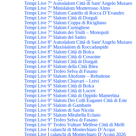
Tempi Live 7° Autoslalom Città di Sant’Angelo Muxaro
Tempi Live 7° Minislalom Monterosso Almo
Tempi Live 7° Slalom Castello di Rocca D’Evandro
Tempi Live 7° Slalom Città di Dorgali
Tempi Live 7° Slalom Coppa di Ricigliano
Tempi Live 7° Slalom Curinghese
Tempi Live 7° Slalom dei Trulli – Monopoli
Tempi Live 7° Slalom del Satiro
Tempi Live 8° Autoslalom Città di Sant’Angelo Muxaro
Tempi Live 8° Maxislalom di Roccadaspide
Tempi Live 8° Slalom Città di Bolca
Tempi Live 8° Slalom Città di Cossoine
Tempi Live 8° Slalom Città di Dorgali
Tempi Live 8° Slalom della Città Iblea
Tempi Live 8° Trofeo Selva di Fasano
Tempi Live 9° Slalom Altofonte – Rebuttone
Tempi Live 9° Slalom Chiavari – Leivi
Tempi Live 9° Slalom Città di Bolca
Tempi Live 9° Slalom Città di Loceri
Tempi Live 9° Slalom Città di Oppido Mamertina
Tempi Live 9° Slalom Dei Colli Euganei Città di Este
Tempi Live 9° Slalom di Gambarie
Tempi Live 9° Slalom di San Nicola
Tempi Live 9° Slalom Mirabella Eclano
Tempi Live 9° Trofeo Selva di Fasano
Tempi Live 9° Trofeo Vulture Melfese Città di Melfi
Tempi Live I calanchi di Montechiaro D’Acqui
Tempi Live I calanchi di Montechiaro D’Acqui 2026