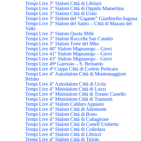
Tempi Live 3° Slalom Città di Librizzi
Tempi Live 3° Slalom Città di Oppido Mamertina
Tempi Live 3° Slalom Città di Usini
Tempi Live 3° Slalom del “Gigante” Giardinello-Sagana
Tempi Live 3° Slalom del Satiro – Città di Mazara del
Vallo
Tempi Live 3° Slalom Quota Mille
Tempi Live 3° Slalom Roccella San Cataldo
Tempi Live 3° Slalom Torre del Mito
Tempi Live 40° Slalom Mignanego – Giovi
Tempi Live 41° Slalom Mignanego – Giovi
Tempi Live 43° Slalom Mignanego – Giovi
Tempi Live 49ª Garessio – S. Bernardo
Tempi Live 4ª Coppa Città di Corleto Perticara
Tempi Live 4° Autoslalom Città di Montemaggiore
Belsito
Tempi Live 4° Autoslalom Città di Ucria
Tempi Live 4° Minislalom Città di Luzzi
Tempi Live 4° Minislalom Città di Torano Castello
Tempi Live 4° Minislalom Città di Tramonti
Tempi Live 4° Slalom Caldaro Appiano
Tempi Live 4° Slalom Città di Altomonte
Tempi Live 4° Slalom Città di Bono
Tempi Live 4° Slalom Città di Caltagirone
Tempi Live 4° Slalom Città di Castell’Umberto
Tempi Live 4° Slalom Città di Colledara
Tempi Live 4° Slalom Città di Librizzi
Tempi Live 4° Slalom Città di Tiriolo