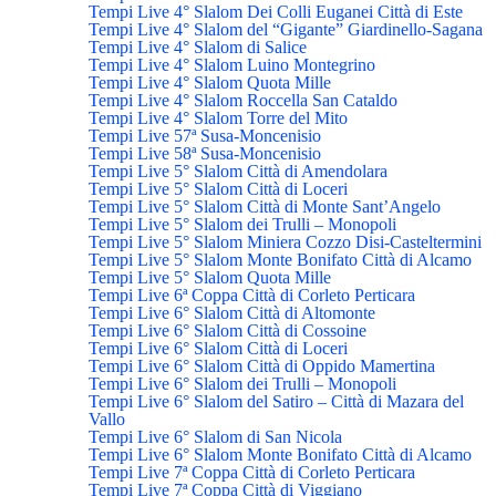
Tempi Live 4° Slalom Dei Colli Euganei Città di Este
Tempi Live 4° Slalom del “Gigante” Giardinello-Sagana
Tempi Live 4° Slalom di Salice
Tempi Live 4° Slalom Luino Montegrino
Tempi Live 4° Slalom Quota Mille
Tempi Live 4° Slalom Roccella San Cataldo
Tempi Live 4° Slalom Torre del Mito
Tempi Live 57ª Susa-Moncenisio
Tempi Live 58ª Susa-Moncenisio
Tempi Live 5° Slalom Città di Amendolara
Tempi Live 5° Slalom Città di Loceri
Tempi Live 5° Slalom Città di Monte Sant’Angelo
Tempi Live 5° Slalom dei Trulli – Monopoli
Tempi Live 5° Slalom Miniera Cozzo Disi-Casteltermini
Tempi Live 5° Slalom Monte Bonifato Città di Alcamo
Tempi Live 5° Slalom Quota Mille
Tempi Live 6ª Coppa Città di Corleto Perticara
Tempi Live 6° Slalom Città di Altomonte
Tempi Live 6° Slalom Città di Cossoine
Tempi Live 6° Slalom Città di Loceri
Tempi Live 6° Slalom Città di Oppido Mamertina
Tempi Live 6° Slalom dei Trulli – Monopoli
Tempi Live 6° Slalom del Satiro – Città di Mazara del
Vallo
Tempi Live 6° Slalom di San Nicola
Tempi Live 6° Slalom Monte Bonifato Città di Alcamo
Tempi Live 7ª Coppa Città di Corleto Perticara
Tempi Live 7ª Coppa Città di Viggiano