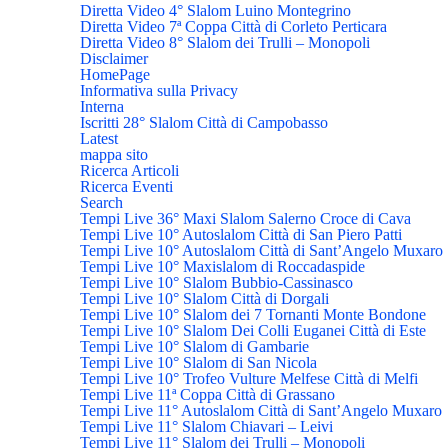
Diretta Video 4° Slalom Luino Montegrino
Diretta Video 7ª Coppa Città di Corleto Perticara
Diretta Video 8° Slalom dei Trulli – Monopoli
Disclaimer
HomePage
Informativa sulla Privacy
Interna
Iscritti 28° Slalom Città di Campobasso
Latest
mappa sito
Ricerca Articoli
Ricerca Eventi
Search
Tempi Live 36° Maxi Slalom Salerno Croce di Cava
Tempi Live 10° Autoslalom Città di San Piero Patti
Tempi Live 10° Autoslalom Città di Sant’Angelo Muxaro
Tempi Live 10° Maxislalom di Roccadaspide
Tempi Live 10° Slalom Bubbio-Cassinasco
Tempi Live 10° Slalom Città di Dorgali
Tempi Live 10° Slalom dei 7 Tornanti Monte Bondone
Tempi Live 10° Slalom Dei Colli Euganei Città di Este
Tempi Live 10° Slalom di Gambarie
Tempi Live 10° Slalom di San Nicola
Tempi Live 10° Trofeo Vulture Melfese Città di Melfi
Tempi Live 11ª Coppa Città di Grassano
Tempi Live 11° Autoslalom Città di Sant’Angelo Muxaro
Tempi Live 11° Slalom Chiavari – Leivi
Tempi Live 11° Slalom dei Trulli – Monopoli