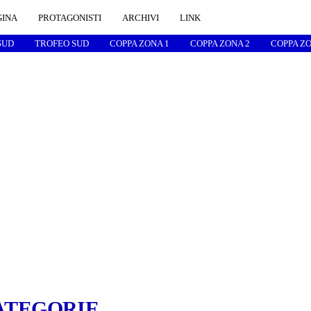
GINA
PROTAGONISTI
ARCHIVI
LINK
SUD
TROFEO SUD
COPPA ZONA 1
COPPA ZONA 2
COPPA ZO
ATEGORIE