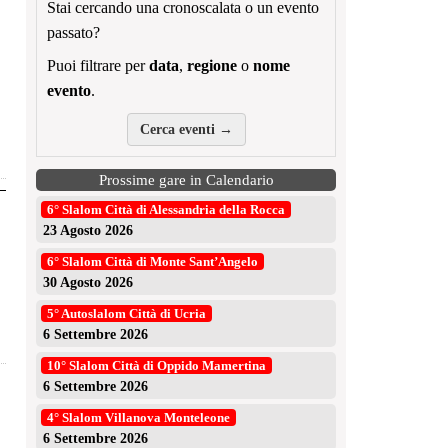
Stai cercando una cronoscalata o un evento
passato?
Puoi filtrare per
data
,
regione
o
nome
evento
.
Cerca eventi →
Prossime gare in Calendario
6° Slalom Città di Alessandria della Rocca
23 Agosto 2026
6° Slalom Città di Monte Sant’Angelo
30 Agosto 2026
5° Autoslalom Città di Ucria
6 Settembre 2026
10° Slalom Città di Oppido Mamertina
6 Settembre 2026
4° Slalom Villanova Monteleone
6 Settembre 2026