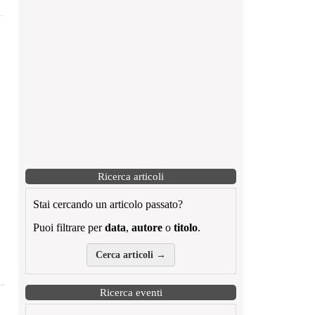
Ricerca articoli
Stai cercando un articolo passato?
Puoi filtrare per
data
,
autore
o
titolo
.
Cerca articoli →
Ricerca eventi