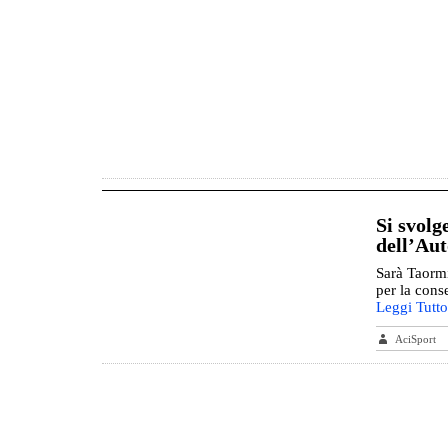
Si svol
dell’Au
Sarà Taormi
per la cons
Leggi Tutto
AciSport