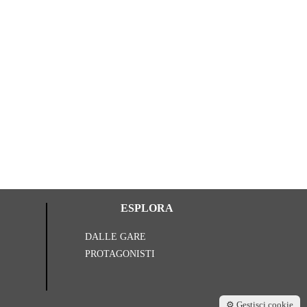
Successo di pu
niki
28 Lu
ESPLORA
DALLE GARE
PROTAGONISTI
⚙️ Gestisci cookie