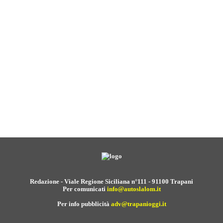
Redazione - Viale Regione Siciliana n°111 - 91100 Trapani
Per comunicati
info@autoslalom.it
Per info pubblicità
adv@trapanioggi.it