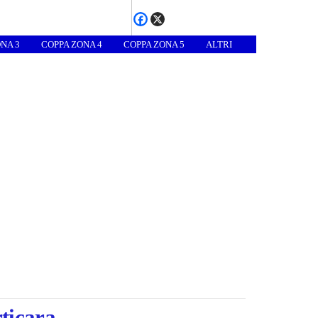
NA 3
COPPA ZONA 4
COPPA ZONA 5
ALTRI
ticara