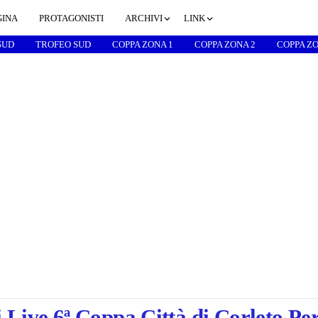
GINA
PROTAGONISTI
ARCHIVI
LINK
SUD
TROFEO SUD
COPPA ZONA 1
COPPA ZONA 2
COPPA ZO
 Live 6ª Coppa Città di Corleto Per