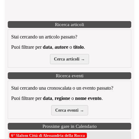
Ricerca articoli
Stai cercando un articolo passato?
Puoi filtrare per
data
,
autore
o
titolo
.
Cerca articoli →
Ricerca eventi
Stai cercando una cronoscalata o un evento passato?
Puoi filtrare per
data
,
regione
o
nome evento
.
Cerca eventi →
Prossime gare in Calendario
6° Slalom Città di Alessandria della Rocca