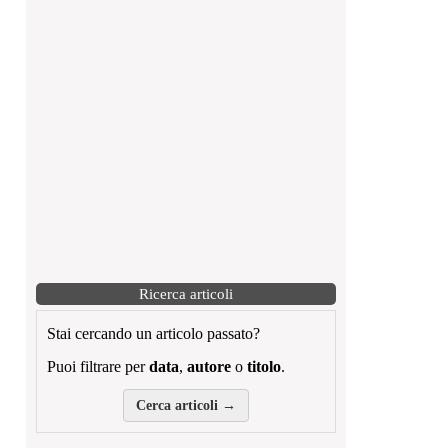
Ricerca articoli
Stai cercando un articolo passato?
Puoi filtrare per
data
,
autore
o
titolo
.
Cerca articoli →