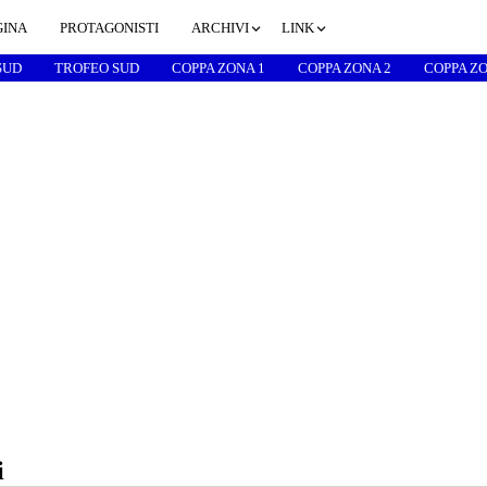
GINA
PROTAGONISTI
ARCHIVI
LINK
SUD
TROFEO SUD
COPPA ZONA 1
COPPA ZONA 2
COPPA ZO
i