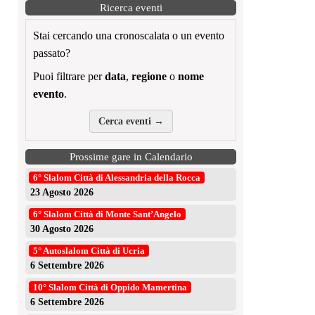
Ricerca eventi
Stai cercando una cronoscalata o un evento
passato?
Puoi filtrare per
data
,
regione
o
nome
evento
.
Cerca eventi →
Prossime gare in Calendario
6° Slalom Città di Alessandria della Rocca
23 Agosto 2026
6° Slalom Città di Monte Sant’Angelo
30 Agosto 2026
5° Autoslalom Città di Ucria
6 Settembre 2026
10° Slalom Città di Oppido Mamertina
6 Settembre 2026