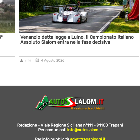
4ª
Venanzio detta legge a Luino, il Campionato Italiano
Assoluto Slalom entra nella fase decisiva
niki
4 Agosto 2026
Redazione - Viale Regione Siciliana n°111 - 91100 Trapani
Per comunicati
info@autoslalom.it
Per info pubblicità
adv@trapanioggi.it