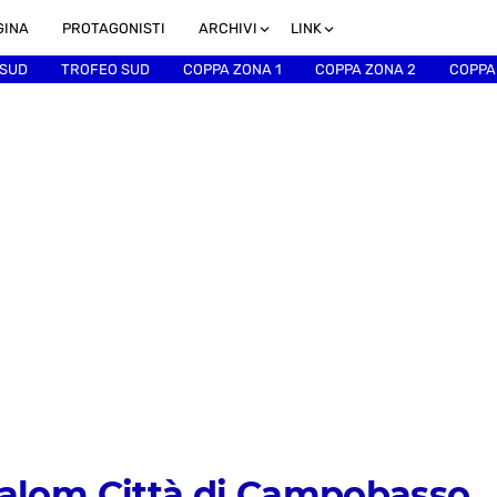
GINA
PROTAGONISTI
ARCHIVI
LINK
 SUD
TROFEO SUD
COPPA ZONA 1
COPPA ZONA 2
COPPA
Slalom Città di Campobasso