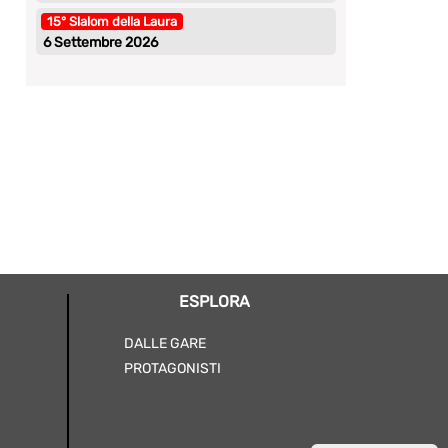
15° Slalom della Laura
6 Settembre 2026
Presentazione Slalom Santopadre 2026
Succe
Sett
niki
30 Luglio 2026
nik
ESPLORA
DALLE GARE
PROTAGONISTI