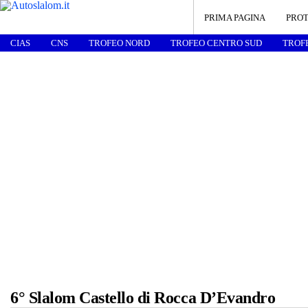
PRIMA PAGINA
PROT
CIAS
CNS
TROFEO NORD
TROFEO CENTRO SUD
TROF
6° Slalom Castello di Rocca D’Evandro