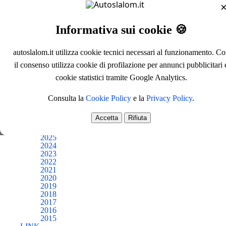
CIAS
CNS
Trofeo Nord
Informativa sui cookie 🍪
Trofeo Centro Sud
Trofeo Sud
Coppa Zona 1
autoslalom.it utilizza cookie tecnici necessari al funzionamento. C
Coppa Zona 2
il consenso utilizza cookie di profilazione per annunci pubblicitari 
Coppa Zona 3
Coppa Zona 4
cookie statistici tramite Google Analytics.
Coppa Zona 5
Altri
Consulta la
Cookie Policy
e la
Privacy Policy
.
Prima Pagina
Protagonisti
Accetta
Rifiuta
ARCHIVI
2026
2025
2024
2023
2022
2021
2020
2019
2018
2017
2016
2015