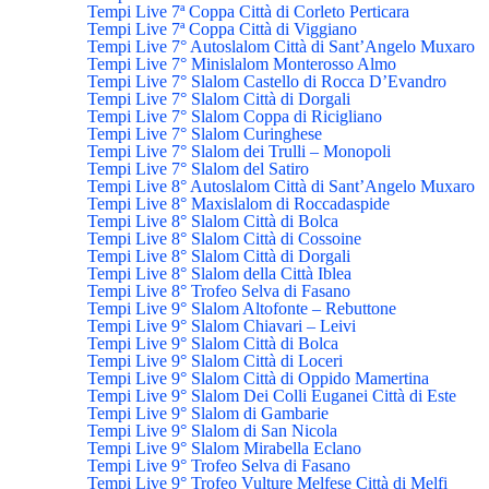
Tempi Live 7ª Coppa Città di Corleto Perticara
Tempi Live 7ª Coppa Città di Viggiano
Tempi Live 7° Autoslalom Città di Sant’Angelo Muxaro
Tempi Live 7° Minislalom Monterosso Almo
Tempi Live 7° Slalom Castello di Rocca D’Evandro
Tempi Live 7° Slalom Città di Dorgali
Tempi Live 7° Slalom Coppa di Ricigliano
Tempi Live 7° Slalom Curinghese
Tempi Live 7° Slalom dei Trulli – Monopoli
Tempi Live 7° Slalom del Satiro
Tempi Live 8° Autoslalom Città di Sant’Angelo Muxaro
Tempi Live 8° Maxislalom di Roccadaspide
Tempi Live 8° Slalom Città di Bolca
Tempi Live 8° Slalom Città di Cossoine
Tempi Live 8° Slalom Città di Dorgali
Tempi Live 8° Slalom della Città Iblea
Tempi Live 8° Trofeo Selva di Fasano
Tempi Live 9° Slalom Altofonte – Rebuttone
Tempi Live 9° Slalom Chiavari – Leivi
Tempi Live 9° Slalom Città di Bolca
Tempi Live 9° Slalom Città di Loceri
Tempi Live 9° Slalom Città di Oppido Mamertina
Tempi Live 9° Slalom Dei Colli Euganei Città di Este
Tempi Live 9° Slalom di Gambarie
Tempi Live 9° Slalom di San Nicola
Tempi Live 9° Slalom Mirabella Eclano
Tempi Live 9° Trofeo Selva di Fasano
Tempi Live 9° Trofeo Vulture Melfese Città di Melfi