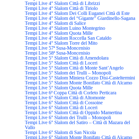
Tempi Live 4° Slalom Città di Librizzi
Tempi Live 4° Slalom Città di Tiriolo
Tempi Live 4° Slalom Dei Colli Euganei Città di Este
Tempi Live 4° Slalom del “Gigante” Giardinello-Sagana
Tempi Live 4° Slalom di Salice
Tempi Live 4° Slalom Luino Montegrino
Tempi Live 4° Slalom Quota Mille
Tempi Live 4° Slalom Roccella San Cataldo
Tempi Live 4° Slalom Torre del Mito
Tempi Live 57ª Susa-Moncenisio
Tempi Live 58ª Susa-Moncenisio
Tempi Live 5° Slalom Città di Amendolara
Tempi Live 5° Slalom Città di Loceri
Tempi Live 5° Slalom Città di Monte Sant’Angelo
Tempi Live 5° Slalom dei Trulli – Monopoli
Tempi Live 5° Slalom Miniera Cozzo Disi-Casteltermini
Tempi Live 5° Slalom Monte Bonifato Città di Alcamo
Tempi Live 5° Slalom Quota Mille
Tempi Live 6ª Coppa Città di Corleto Perticara
Tempi Live 6° Slalom Città di Altomonte
Tempi Live 6° Slalom Città di Cossoine
Tempi Live 6° Slalom Città di Loceri
Tempi Live 6° Slalom Città di Oppido Mamertina
Tempi Live 6° Slalom dei Trulli – Monopoli
Tempi Live 6° Slalom del Satiro – Città di Mazara del
Vallo
Tempi Live 6° Slalom di San Nicola
Tempi Live 6° Slalom Monte Bonifato Città di Alcamo