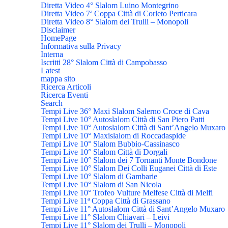
Diretta Video 4° Slalom Luino Montegrino
Diretta Video 7ª Coppa Città di Corleto Perticara
Diretta Video 8° Slalom dei Trulli – Monopoli
Disclaimer
HomePage
Informativa sulla Privacy
Interna
Iscritti 28° Slalom Città di Campobasso
Latest
mappa sito
Ricerca Articoli
Ricerca Eventi
Search
Tempi Live 36° Maxi Slalom Salerno Croce di Cava
Tempi Live 10° Autoslalom Città di San Piero Patti
Tempi Live 10° Autoslalom Città di Sant’Angelo Muxaro
Tempi Live 10° Maxislalom di Roccadaspide
Tempi Live 10° Slalom Bubbio-Cassinasco
Tempi Live 10° Slalom Città di Dorgali
Tempi Live 10° Slalom dei 7 Tornanti Monte Bondone
Tempi Live 10° Slalom Dei Colli Euganei Città di Este
Tempi Live 10° Slalom di Gambarie
Tempi Live 10° Slalom di San Nicola
Tempi Live 10° Trofeo Vulture Melfese Città di Melfi
Tempi Live 11ª Coppa Città di Grassano
Tempi Live 11° Autoslalom Città di Sant’Angelo Muxaro
Tempi Live 11° Slalom Chiavari – Leivi
Tempi Live 11° Slalom dei Trulli – Monopoli