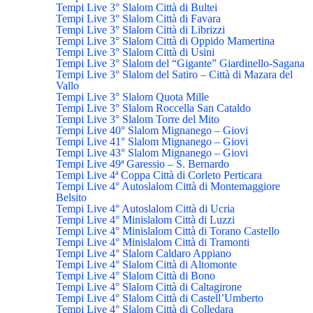
Tempi Live 3° Slalom Città di Bultei
Tempi Live 3° Slalom Città di Favara
Tempi Live 3° Slalom Città di Librizzi
Tempi Live 3° Slalom Città di Oppido Mamertina
Tempi Live 3° Slalom Città di Usini
Tempi Live 3° Slalom del “Gigante” Giardinello-Sagana
Tempi Live 3° Slalom del Satiro – Città di Mazara del
Vallo
Tempi Live 3° Slalom Quota Mille
Tempi Live 3° Slalom Roccella San Cataldo
Tempi Live 3° Slalom Torre del Mito
Tempi Live 40° Slalom Mignanego – Giovi
Tempi Live 41° Slalom Mignanego – Giovi
Tempi Live 43° Slalom Mignanego – Giovi
Tempi Live 49ª Garessio – S. Bernardo
Tempi Live 4ª Coppa Città di Corleto Perticara
Tempi Live 4° Autoslalom Città di Montemaggiore
Belsito
Tempi Live 4° Autoslalom Città di Ucria
Tempi Live 4° Minislalom Città di Luzzi
Tempi Live 4° Minislalom Città di Torano Castello
Tempi Live 4° Minislalom Città di Tramonti
Tempi Live 4° Slalom Caldaro Appiano
Tempi Live 4° Slalom Città di Altomonte
Tempi Live 4° Slalom Città di Bono
Tempi Live 4° Slalom Città di Caltagirone
Tempi Live 4° Slalom Città di Castell’Umberto
Tempi Live 4° Slalom Città di Colledara