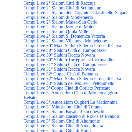
Tempi Live 2° Slalom Città di Raccuja
Tempi Live 2° Slalom Città di Settingiano
Tempi Live 2° Slalom del “Gigante” Giardinello-Sagana
Tempi Live 2° Slalom di Montemerlo
Tempi Live 2° Slalom Massa-San Carlo
Tempi Live 2° Slalom Monte di Malo
Tempi Live 2° Slalom Quota Mille
Tempi Live 2° Slalom S. Domenica Vittoria
Tempi Live 2° Slalom Villanova Monteleone
Tempi Live 30° Maxi Slalom Salerno Croce di Cava
Tempi Live 30° Slalom Città di Campobasso
Tempi Live 30° Slalom Rocca Novara
Tempi Live 30° Slalom Torregrotta-Roccavaldina
Tempi Live 31° Slalom Città di Campobasso
Tempi Live 31° Slalom Rocca Novara
Tempi Live 32ª Coppa Città di Partanna
Tempi Live 32° Maxi Slalom Salerno Croce di Cava
Tempi Live 33° Slalom del Molise – Pettoranello
Tempi Live 3ª Coppa Città di Corleto Perticara
Tempi Live 3° Autoslalom Città di Montemaggiore
Belsito
Tempi Live 3° Autoslalom Cuglieri La Madonnina
Tempi Live 3° Minislalom Città di Torano
Tempi Live 3° Slalom Busalla-Crocefieschi
Tempi Live 3° Slalom Castello di Rocca D’Evandro
Tempi Live 3° Slalom Città di Altomonte
Tempi Live 3° Slalom Città di Amendolara
Tempi Live 3° Slalom Città di Bono