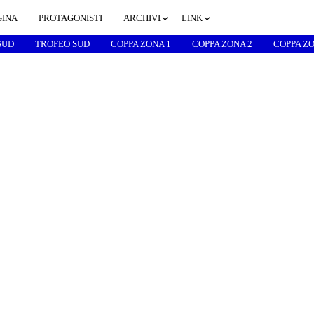
GINA
PROTAGONISTI
ARCHIVI
LINK
SUD
TROFEO SUD
COPPA ZONA 1
COPPA ZONA 2
COPPA ZO