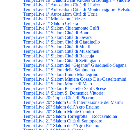
Tempi Live 19° Slalom Sant’Andrea di Bonagia – Valderi
Tempi Live 1° Autoslalom Città di Librizzi
Tempi Live 1° Autoslalom Città di Montemaggiore Belsit
Tempi Live 1° Autoslalom Città di Ucria
Tempi Live 1° Minislalom Trieste
Tempi LIve 1° Slalom Cellara
Tempi Live 1° Slalom Chiaramonte Gulfi
Tempi Live 1° Slalom Città di Bono
Tempi Live 1° Slalom Città di Favara
Tempi Live 1° Slalom Città di Giardinello
Tempi Live 1° Slalom Città di Menfi
Tempi Live 1° Slalom Città di Mussomeli
Tempi Live 1° Slalom Città di Raccuja
Tempi Live 1° Slalom Città di Settingiano
Tempi Live 1° Slalom del “Gigante” Giardinello-Sagana
Tempi Live 1° Slalom della Sambucina
Tempi Live 1° Slalom Luino Montegrino
Tempi Live 1° Slalom Miniera Cozzo Disi-Casteltermini
Tempi Live 1° Slalom Monte di Malo
Tempi Live 1° Slalom Piccarello Sant’Olcese
Tempi Live 1° Slalom S. Domenica Vittoria
Tempi Live 20ª Coppa Città di Picerno
Tempi Live 20° Slalom Città Internazionale dei Marmi
Tempi Live 20° Slalom dell’Agro Ericino
Tempi Live 20° Slalom Monte Condrò
Tempi Live 20° Slalom Torregrotta – Roccavaldina
Tempi Live 21° Slalom Città di Santopadre
Tempi Live 21° Slalom dell’Agro Ericino