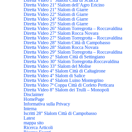
Diretta Video 1° Slalom Città di Sciacca
Diretta Video 21° Slalom dell’Agro Ericino
Diretta Video 21° Slalom di Giarre
Diretta Video 22° Slalom di Giarre
Diretta Video 24° Slalom di Giarre
Diretta Video 25° Slalom di Giarre
Diretta Video 26° Slalom Torregrotta – Roccavaldina
Diretta Video 27° Slalom Rocca Novara
Diretta Video 27° Slalom Torregrotta – Roccavaldina
Diretta Video 28° Slalom Città di Campobasso
Diretta Video 28° Slalom Rocca Novara
Diretta Video 29° Slalom Torregrotta – Roccavaldina
Diretta Video 2° Slalom Città di Settingiano
Diretta Video 30° Slalom Torregrotta-Roccavaldina
Diretta Video 33° Slalom del Molise
Diretta Video 4° Slalom Città di Caltagirone
Diretta Video 4° Slalom di Salice
Diretta Video 4° Slalom Luino Montegrino
Diretta Video 7ª Coppa Città di Corleto Perticara
Diretta Video 8° Slalom dei Trulli – Monopoli
Disclaimer
HomePage
Informativa sulla Privacy
Interna
Iscritti 28° Slalom Città di Campobasso
Latest
mappa sito
Ricerca Articoli