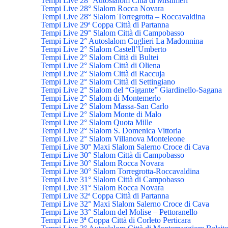
Tempi Live 28° Autoslalom Città di Misilmeri
Tempi Live 28° Slalom Rocca Novara
Tempi Live 28° Slalom Torregrotta – Roccavaldina
Tempi Live 29ª Coppa Città di Partanna
Tempi Live 29° Slalom Città di Campobasso
Tempi Live 2° Autoslalom Cuglieri La Madonnina
Tempi Live 2° Slalom Castell’Umberto
Tempi Live 2° Slalom Città di Bultei
Tempi Live 2° Slalom Città di Oliena
Tempi Live 2° Slalom Città di Raccuja
Tempi Live 2° Slalom Città di Settingiano
Tempi Live 2° Slalom del “Gigante” Giardinello-Sagana
Tempi Live 2° Slalom di Montemerlo
Tempi Live 2° Slalom Massa-San Carlo
Tempi Live 2° Slalom Monte di Malo
Tempi Live 2° Slalom Quota Mille
Tempi Live 2° Slalom S. Domenica Vittoria
Tempi Live 2° Slalom Villanova Monteleone
Tempi Live 30° Maxi Slalom Salerno Croce di Cava
Tempi Live 30° Slalom Città di Campobasso
Tempi Live 30° Slalom Rocca Novara
Tempi Live 30° Slalom Torregrotta-Roccavaldina
Tempi Live 31° Slalom Città di Campobasso
Tempi Live 31° Slalom Rocca Novara
Tempi Live 32ª Coppa Città di Partanna
Tempi Live 32° Maxi Slalom Salerno Croce di Cava
Tempi Live 33° Slalom del Molise – Pettoranello
Tempi Live 3ª Coppa Città di Corleto Perticara