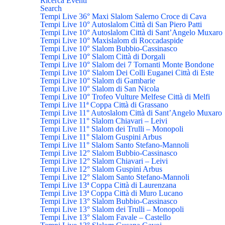
Ricerca Eventi
Search
Tempi Live 36° Maxi Slalom Salerno Croce di Cava
Tempi Live 10° Autoslalom Città di San Piero Patti
Tempi Live 10° Autoslalom Città di Sant’Angelo Muxaro
Tempi Live 10° Maxislalom di Roccadaspide
Tempi Live 10° Slalom Bubbio-Cassinasco
Tempi Live 10° Slalom Città di Dorgali
Tempi Live 10° Slalom dei 7 Tornanti Monte Bondone
Tempi Live 10° Slalom Dei Colli Euganei Città di Este
Tempi Live 10° Slalom di Gambarie
Tempi Live 10° Slalom di San Nicola
Tempi Live 10° Trofeo Vulture Melfese Città di Melfi
Tempi Live 11ª Coppa Città di Grassano
Tempi Live 11° Autoslalom Città di Sant’Angelo Muxaro
Tempi Live 11° Slalom Chiavari – Leivi
Tempi Live 11° Slalom dei Trulli – Monopoli
Tempi Live 11° Slalom Guspini Arbus
Tempi Live 11° Slalom Santo Stefano-Mannoli
Tempi Live 12° Slalom Bubbio-Cassinasco
Tempi Live 12° Slalom Chiavari – Leivi
Tempi Live 12° Slalom Guspini Arbus
Tempi Live 12° Slalom Santo Stefano-Mannoli
Tempi Live 13ª Coppa Città di Laurenzana
Tempi Live 13ª Coppa Città di Muro Lucano
Tempi Live 13° Slalom Bubbio-Cassinasco
Tempi Live 13° Slalom dei Trulli – Monopoli
Tempi Live 13° Slalom Favale – Castello