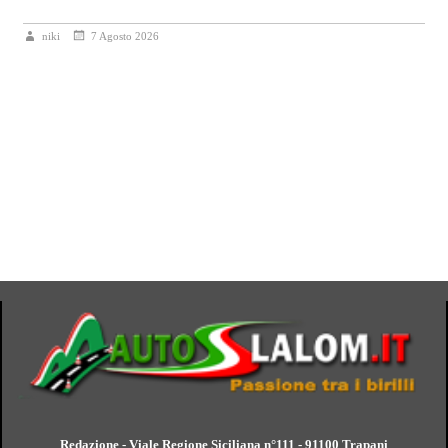
niki
7 Agosto 2026
Redazione - Viale Regione Siciliana n°111 - 91100 Trapani