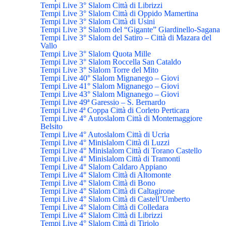
Tempi Live 3° Slalom Città di Librizzi
Tempi Live 3° Slalom Città di Oppido Mamertina
Tempi Live 3° Slalom Città di Usini
Tempi Live 3° Slalom del “Gigante” Giardinello-Sagana
Tempi Live 3° Slalom del Satiro – Città di Mazara del
Vallo
Tempi Live 3° Slalom Quota Mille
Tempi Live 3° Slalom Roccella San Cataldo
Tempi Live 3° Slalom Torre del Mito
Tempi Live 40° Slalom Mignanego – Giovi
Tempi Live 41° Slalom Mignanego – Giovi
Tempi Live 43° Slalom Mignanego – Giovi
Tempi Live 49ª Garessio – S. Bernardo
Tempi Live 4ª Coppa Città di Corleto Perticara
Tempi Live 4° Autoslalom Città di Montemaggiore
Belsito
Tempi Live 4° Autoslalom Città di Ucria
Tempi Live 4° Minislalom Città di Luzzi
Tempi Live 4° Minislalom Città di Torano Castello
Tempi Live 4° Minislalom Città di Tramonti
Tempi Live 4° Slalom Caldaro Appiano
Tempi Live 4° Slalom Città di Altomonte
Tempi Live 4° Slalom Città di Bono
Tempi Live 4° Slalom Città di Caltagirone
Tempi Live 4° Slalom Città di Castell’Umberto
Tempi Live 4° Slalom Città di Colledara
Tempi Live 4° Slalom Città di Librizzi
Tempi Live 4° Slalom Città di Tiriolo