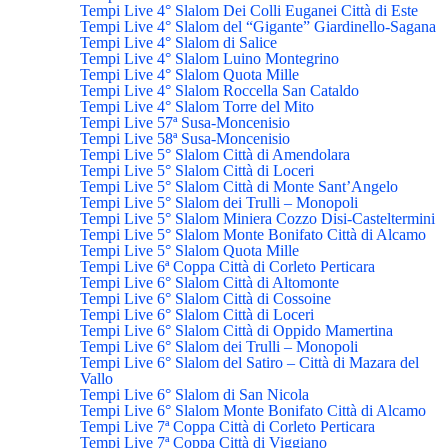
Tempi Live 4° Slalom Dei Colli Euganei Città di Este
Tempi Live 4° Slalom del “Gigante” Giardinello-Sagana
Tempi Live 4° Slalom di Salice
Tempi Live 4° Slalom Luino Montegrino
Tempi Live 4° Slalom Quota Mille
Tempi Live 4° Slalom Roccella San Cataldo
Tempi Live 4° Slalom Torre del Mito
Tempi Live 57ª Susa-Moncenisio
Tempi Live 58ª Susa-Moncenisio
Tempi Live 5° Slalom Città di Amendolara
Tempi Live 5° Slalom Città di Loceri
Tempi Live 5° Slalom Città di Monte Sant’Angelo
Tempi Live 5° Slalom dei Trulli – Monopoli
Tempi Live 5° Slalom Miniera Cozzo Disi-Casteltermini
Tempi Live 5° Slalom Monte Bonifato Città di Alcamo
Tempi Live 5° Slalom Quota Mille
Tempi Live 6ª Coppa Città di Corleto Perticara
Tempi Live 6° Slalom Città di Altomonte
Tempi Live 6° Slalom Città di Cossoine
Tempi Live 6° Slalom Città di Loceri
Tempi Live 6° Slalom Città di Oppido Mamertina
Tempi Live 6° Slalom dei Trulli – Monopoli
Tempi Live 6° Slalom del Satiro – Città di Mazara del
Vallo
Tempi Live 6° Slalom di San Nicola
Tempi Live 6° Slalom Monte Bonifato Città di Alcamo
Tempi Live 7ª Coppa Città di Corleto Perticara
Tempi Live 7ª Coppa Città di Viggiano