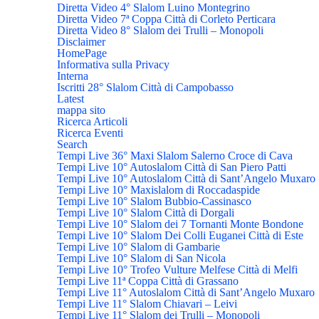
Diretta Video 4° Slalom Luino Montegrino
Diretta Video 7ª Coppa Città di Corleto Perticara
Diretta Video 8° Slalom dei Trulli – Monopoli
Disclaimer
HomePage
Informativa sulla Privacy
Interna
Iscritti 28° Slalom Città di Campobasso
Latest
mappa sito
Ricerca Articoli
Ricerca Eventi
Search
Tempi Live 36° Maxi Slalom Salerno Croce di Cava
Tempi Live 10° Autoslalom Città di San Piero Patti
Tempi Live 10° Autoslalom Città di Sant’Angelo Muxaro
Tempi Live 10° Maxislalom di Roccadaspide
Tempi Live 10° Slalom Bubbio-Cassinasco
Tempi Live 10° Slalom Città di Dorgali
Tempi Live 10° Slalom dei 7 Tornanti Monte Bondone
Tempi Live 10° Slalom Dei Colli Euganei Città di Este
Tempi Live 10° Slalom di Gambarie
Tempi Live 10° Slalom di San Nicola
Tempi Live 10° Trofeo Vulture Melfese Città di Melfi
Tempi Live 11ª Coppa Città di Grassano
Tempi Live 11° Autoslalom Città di Sant’Angelo Muxaro
Tempi Live 11° Slalom Chiavari – Leivi
Tempi Live 11° Slalom dei Trulli – Monopoli