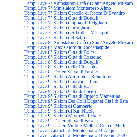
Tempi Live 7° Autoslalom Città di Sant’Angelo Muxaro
Tempi Live 7° Minislalom Monterosso Almo
Tempi Live 7° Slalom Castello di Rocca D’Evandro
Tempi Live 7° Slalom Città di Dorgali
Tempi Live 7° Slalom Coppa di Ricigliano
Tempi Live 7° Slalom Curinghese
Tempi Live 7° Slalom dei Trulli – Monopoli
Tempi Live 7° Slalom del Satiro
Tempi Live 8° Autoslalom Città di Sant’Angelo Muxaro
Tempi Live 8° Maxislalom di Roccadaspide
Tempi Live 8° Slalom Città di Bolca
Tempi Live 8° Slalom Città di Cossoine
Tempi Live 8° Slalom Città di Dorgali
Tempi Live 8° Slalom della Città Iblea
Tempi Live 8° Trofeo Selva di Fasano
Tempi Live 9° Slalom Altofonte – Rebuttone
Tempi Live 9° Slalom Chiavari – Leivi
Tempi Live 9° Slalom Città di Bolca
Tempi Live 9° Slalom Città di Loceri
Tempi Live 9° Slalom Città di Oppido Mamertina
Tempi Live 9° Slalom Dei Colli Euganei Città di Este
Tempi Live 9° Slalom di Gambarie
Tempi Live 9° Slalom di San Nicola
Tempi Live 9° Slalom Mirabella Eclano
Tempi Live 9° Trofeo Selva di Fasano
Tempi Live 9° Trofeo Vulture Melfese Città di Melfi
Tempi Live I calanchi di Montechiaro D’Acqui
Tempi Live I calanchi di Montechiaro D’Acqui 2026