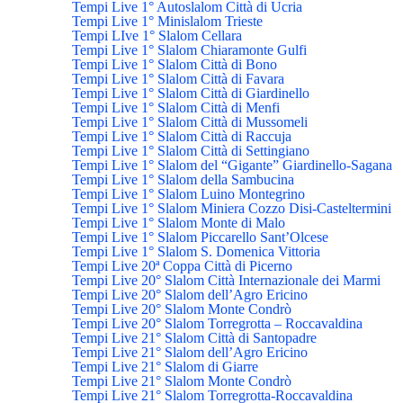
Tempi Live 1° Autoslalom Città di Ucria
Tempi Live 1° Minislalom Trieste
Tempi LIve 1° Slalom Cellara
Tempi Live 1° Slalom Chiaramonte Gulfi
Tempi Live 1° Slalom Città di Bono
Tempi Live 1° Slalom Città di Favara
Tempi Live 1° Slalom Città di Giardinello
Tempi Live 1° Slalom Città di Menfi
Tempi Live 1° Slalom Città di Mussomeli
Tempi Live 1° Slalom Città di Raccuja
Tempi Live 1° Slalom Città di Settingiano
Tempi Live 1° Slalom del “Gigante” Giardinello-Sagana
Tempi Live 1° Slalom della Sambucina
Tempi Live 1° Slalom Luino Montegrino
Tempi Live 1° Slalom Miniera Cozzo Disi-Casteltermini
Tempi Live 1° Slalom Monte di Malo
Tempi Live 1° Slalom Piccarello Sant’Olcese
Tempi Live 1° Slalom S. Domenica Vittoria
Tempi Live 20ª Coppa Città di Picerno
Tempi Live 20° Slalom Città Internazionale dei Marmi
Tempi Live 20° Slalom dell’Agro Ericino
Tempi Live 20° Slalom Monte Condrò
Tempi Live 20° Slalom Torregrotta – Roccavaldina
Tempi Live 21° Slalom Città di Santopadre
Tempi Live 21° Slalom dell’Agro Ericino
Tempi Live 21° Slalom di Giarre
Tempi Live 21° Slalom Monte Condrò
Tempi Live 21° Slalom Torregrotta-Roccavaldina