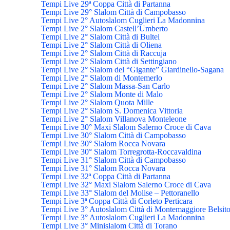
Tempi Live 29ª Coppa Città di Partanna
Tempi Live 29° Slalom Città di Campobasso
Tempi Live 2° Autoslalom Cuglieri La Madonnina
Tempi Live 2° Slalom Castell’Umberto
Tempi Live 2° Slalom Città di Bultei
Tempi Live 2° Slalom Città di Oliena
Tempi Live 2° Slalom Città di Raccuja
Tempi Live 2° Slalom Città di Settingiano
Tempi Live 2° Slalom del “Gigante” Giardinello-Sagana
Tempi Live 2° Slalom di Montemerlo
Tempi Live 2° Slalom Massa-San Carlo
Tempi Live 2° Slalom Monte di Malo
Tempi Live 2° Slalom Quota Mille
Tempi Live 2° Slalom S. Domenica Vittoria
Tempi Live 2° Slalom Villanova Monteleone
Tempi Live 30° Maxi Slalom Salerno Croce di Cava
Tempi Live 30° Slalom Città di Campobasso
Tempi Live 30° Slalom Rocca Novara
Tempi Live 30° Slalom Torregrotta-Roccavaldina
Tempi Live 31° Slalom Città di Campobasso
Tempi Live 31° Slalom Rocca Novara
Tempi Live 32ª Coppa Città di Partanna
Tempi Live 32° Maxi Slalom Salerno Croce di Cava
Tempi Live 33° Slalom del Molise – Pettoranello
Tempi Live 3ª Coppa Città di Corleto Perticara
Tempi Live 3° Autoslalom Città di Montemaggiore Belsit
Tempi Live 3° Autoslalom Cuglieri La Madonnina
Tempi Live 3° Minislalom Città di Torano