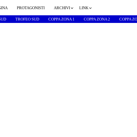
GINA
PROTAGONISTI
ARCHIVI
LINK
SUD
TROFEO SUD
COPPA ZONA 1
COPPA ZONA 2
COPPA ZO