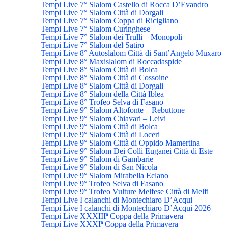
Tempi Live 7° Slalom Castello di Rocca D’Evandro
Tempi Live 7° Slalom Città di Dorgali
Tempi Live 7° Slalom Coppa di Ricigliano
Tempi Live 7° Slalom Curinghese
Tempi Live 7° Slalom dei Trulli – Monopoli
Tempi Live 7° Slalom del Satiro
Tempi Live 8° Autoslalom Città di Sant’Angelo Muxaro
Tempi Live 8° Maxislalom di Roccadaspide
Tempi Live 8° Slalom Città di Bolca
Tempi Live 8° Slalom Città di Cossoine
Tempi Live 8° Slalom Città di Dorgali
Tempi Live 8° Slalom della Città Iblea
Tempi Live 8° Trofeo Selva di Fasano
Tempi Live 9° Slalom Altofonte – Rebuttone
Tempi Live 9° Slalom Chiavari – Leivi
Tempi Live 9° Slalom Città di Bolca
Tempi Live 9° Slalom Città di Loceri
Tempi Live 9° Slalom Città di Oppido Mamertina
Tempi Live 9° Slalom Dei Colli Euganei Città di Este
Tempi Live 9° Slalom di Gambarie
Tempi Live 9° Slalom di San Nicola
Tempi Live 9° Slalom Mirabella Eclano
Tempi Live 9° Trofeo Selva di Fasano
Tempi Live 9° Trofeo Vulture Melfese Città di Melfi
Tempi Live I calanchi di Montechiaro D’Acqui
Tempi Live I calanchi di Montechiaro D’Acqui 2026
Tempi Live XXXIIIª Coppa della Primavera
Tempi Live XXXIª Coppa della Primavera