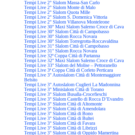
Tempi Live 2° Slalom Massa-San Carlo
Tempi Live 2° Slalom Monte di Malo
Tempi Live 2° Slalom Quota Mille
Tempi Live 2° Slalom S. Domenica Vittoria
Tempi Live 2° Slalom Villanova Monteleone
Tempi Live 30° Maxi Slalom Salerno Croce di Cava
Tempi Live 30° Slalom Città di Campobasso
Tempi Live 30° Slalom Rocca Novara
Tempi Live 30° Slalom Torregrotta-Roccavaldina
Tempi Live 31° Slalom Città di Campobasso
Tempi Live 31° Slalom Rocca Novara
Tempi Live 32ª Coppa Città di Partanna
Tempi Live 32° Maxi Slalom Salerno Croce di Cava
Tempi Live 33° Slalom del Molise – Pettoranello
Tempi Live 3ª Coppa Città di Corleto Perticara
Tempi Live 3° Autoslalom Città di Montemaggiore
Belsito
Tempi Live 3° Autoslalom Cuglieri La Madonnina
Tempi Live 3° Minislalom Città di Torano
Tempi Live 3° Slalom Busalla-Crocefieschi
Tempi Live 3° Slalom Castello di Rocca D’Evandro
Tempi Live 3° Slalom Città di Altomonte
Tempi Live 3° Slalom Città di Amendolara
Tempi Live 3° Slalom Città di Bono
Tempi Live 3° Slalom Città di Bultei
Tempi Live 3° Slalom Città di Favara
Tempi Live 3° Slalom Città di Librizzi
Tempi Live 3° Slalom Città di Oppido Mamertina