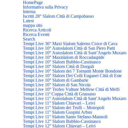
HomePage
Informativa sulla Privacy
Interna
Iscritti 28° Slalom Città di Campobasso
Latest
mappa sito
Ricerca Articoli
Ricerca Eventi
Search
Tempi Live 36° Maxi Slalom Salerno Croce di Cava
Tempi Live 10° Autoslalom Città di San Piero Patti
Tempi Live 10° Autoslalom Città di Sant’Angelo Muxaro
Tempi Live 10° Maxislalom di Roccadaspide
Tempi Live 10° Slalom Bubbio-Cassinasco
Tempi Live 10° Slalom Città di Dorgali
Tempi Live 10° Slalom dei 7 Tornanti Monte Bondone
Tempi Live 10° Slalom Dei Colli Euganei Città di Este
Tempi Live 10° Slalom di Gambarie
Tempi Live 10° Slalom di San Nicola
Tempi Live 10° Trofeo Vulture Melfese Città di Melfi
Tempi Live 11ª Coppa Città di Grassano
Tempi Live 11° Autoslalom Città di Sant’Angelo Muxaro
Tempi Live 11° Slalom Chiavari – Leivi
Tempi Live 11° Slalom dei Trulli – Monopoli
Tempi Live 11° Slalom Guspini Arbus
Tempi Live 11° Slalom Santo Stefano-Mannoli
Tempi Live 12° Slalom Bubbio-Cassinasco
Tempi Live 12° Slalom Chiavari – Leivi