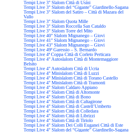
Tempi Live 3° Slalom Città di Usini
Tempi Live 3° Slalom del “Gigante” Giardinello-Sagana
Tempi Live 3° Slalom del Satiro – Città di Mazara del
Vallo
Tempi Live 3° Slalom Quota Mille
Tempi Live 3° Slalom Roccella San Cataldo
Tempi Live 3° Slalom Torre del Mito
Tempi Live 40° Slalom Mignanego – Giovi
Tempi Live 41° Slalom Mignanego – Giovi
Tempi Live 43° Slalom Mignanego – Giovi
Tempi Live 49ª Garessio – S. Bernardo
Tempi Live 4ª Coppa Città di Corleto Perticara
Tempi Live 4° Autoslalom Città di Montemaggiore
Belsito
Tempi Live 4° Autoslalom Città di Ucria
Tempi Live 4° Minislalom Città di Luzzi
Tempi Live 4° Minislalom Città di Torano Castello
Tempi Live 4° Minislalom Città di Tramonti
Tempi Live 4° Slalom Caldaro Appiano
Tempi Live 4° Slalom Città di Altomonte
Tempi Live 4° Slalom Città di Bono
Tempi Live 4° Slalom Città di Caltagirone
Tempi Live 4° Slalom Città di Castell’Umberto
Tempi Live 4° Slalom Città di Colledara
Tempi Live 4° Slalom Città di Librizzi
Tempi Live 4° Slalom Città di Tiriolo
Tempi Live 4° Slalom Dei Colli Euganei Città di Este
Tempi Live 4° Slalom del “Gigante” Giardinello-Sagana