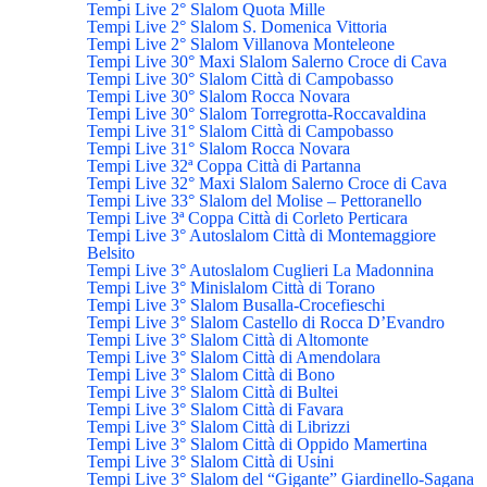
Tempi Live 2° Slalom Quota Mille
Tempi Live 2° Slalom S. Domenica Vittoria
Tempi Live 2° Slalom Villanova Monteleone
Tempi Live 30° Maxi Slalom Salerno Croce di Cava
Tempi Live 30° Slalom Città di Campobasso
Tempi Live 30° Slalom Rocca Novara
Tempi Live 30° Slalom Torregrotta-Roccavaldina
Tempi Live 31° Slalom Città di Campobasso
Tempi Live 31° Slalom Rocca Novara
Tempi Live 32ª Coppa Città di Partanna
Tempi Live 32° Maxi Slalom Salerno Croce di Cava
Tempi Live 33° Slalom del Molise – Pettoranello
Tempi Live 3ª Coppa Città di Corleto Perticara
Tempi Live 3° Autoslalom Città di Montemaggiore
Belsito
Tempi Live 3° Autoslalom Cuglieri La Madonnina
Tempi Live 3° Minislalom Città di Torano
Tempi Live 3° Slalom Busalla-Crocefieschi
Tempi Live 3° Slalom Castello di Rocca D’Evandro
Tempi Live 3° Slalom Città di Altomonte
Tempi Live 3° Slalom Città di Amendolara
Tempi Live 3° Slalom Città di Bono
Tempi Live 3° Slalom Città di Bultei
Tempi Live 3° Slalom Città di Favara
Tempi Live 3° Slalom Città di Librizzi
Tempi Live 3° Slalom Città di Oppido Mamertina
Tempi Live 3° Slalom Città di Usini
Tempi Live 3° Slalom del “Gigante” Giardinello-Sagana