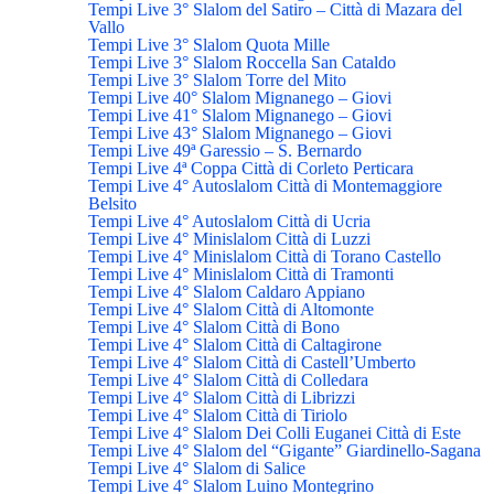
Tempi Live 3° Slalom del Satiro – Città di Mazara del
Vallo
Tempi Live 3° Slalom Quota Mille
Tempi Live 3° Slalom Roccella San Cataldo
Tempi Live 3° Slalom Torre del Mito
Tempi Live 40° Slalom Mignanego – Giovi
Tempi Live 41° Slalom Mignanego – Giovi
Tempi Live 43° Slalom Mignanego – Giovi
Tempi Live 49ª Garessio – S. Bernardo
Tempi Live 4ª Coppa Città di Corleto Perticara
Tempi Live 4° Autoslalom Città di Montemaggiore
Belsito
Tempi Live 4° Autoslalom Città di Ucria
Tempi Live 4° Minislalom Città di Luzzi
Tempi Live 4° Minislalom Città di Torano Castello
Tempi Live 4° Minislalom Città di Tramonti
Tempi Live 4° Slalom Caldaro Appiano
Tempi Live 4° Slalom Città di Altomonte
Tempi Live 4° Slalom Città di Bono
Tempi Live 4° Slalom Città di Caltagirone
Tempi Live 4° Slalom Città di Castell’Umberto
Tempi Live 4° Slalom Città di Colledara
Tempi Live 4° Slalom Città di Librizzi
Tempi Live 4° Slalom Città di Tiriolo
Tempi Live 4° Slalom Dei Colli Euganei Città di Este
Tempi Live 4° Slalom del “Gigante” Giardinello-Sagana
Tempi Live 4° Slalom di Salice
Tempi Live 4° Slalom Luino Montegrino