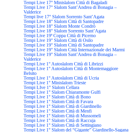
Tempi Live 17° Minislalom Città di Bagaladi
Tempi Live 17° Slalom Sant’Andrea di Bonagia –
Valderice
Tempi live 17° Slalom Sorrento Sant’Agata
Tempi Live 18° Slalom Città di Santopadre
Tempi Live 18° Slalom Monte Condrò
Tempi Live 18° Slalom Sorrento Sant’Agata
Tempi Live 19ª Coppa Città di Picerno
Tempi Live 19° Slalom Città di Osilo
Tempi Live 19° Slalom Città di Santopadre
Tempi Live 19° Slalom Città Internazionale dei Marmi
Tempi Live 19° Slalom Sant’Andrea di Bonagia –
Valderice
Tempi Live 1° Autoslalom Città di Librizzi
Tempi Live 1° Autoslalom Città di Montemaggiore
Belsito
Tempi Live 1° Autoslalom Città di Ucria
Tempi Live 1° Minislalom Trieste
Tempi LIve 1° Slalom Cellara
Tempi Live 1° Slalom Chiaramonte Gulfi
Tempi Live 1° Slalom Città di Bono
Tempi Live 1° Slalom Città di Favara
Tempi Live 1° Slalom Città di Giardinello
Tempi Live 1° Slalom Città di Menfi
Tempi Live 1° Slalom Città di Mussomeli
Tempi Live 1° Slalom Città di Raccuja
Tempi Live 1° Slalom Città di Settingiano
Tempi Live 1° Slalom del “Gigante” Giardinello-Sagana