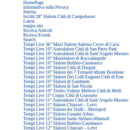
HomePage
Informativa sulla Privacy
Interna
Iscritti 28° Slalom Città di Campobasso
Latest
mappa sito
Ricerca Articoli
Ricerca Eventi
Search
Tempi Live 36° Maxi Slalom Salerno Croce di Cava
Tempi Live 10° Autoslalom Città di San Piero Patti
Tempi Live 10° Autoslalom Città di Sant’Angelo Muxaro
Tempi Live 10° Maxislalom di Roccadaspide
Tempi Live 10° Slalom Bubbio-Cassinasco
Tempi Live 10° Slalom Città di Dorgali
Tempi Live 10° Slalom dei 7 Tornanti Monte Bondone
Tempi Live 10° Slalom Dei Colli Euganei Città di Este
Tempi Live 10° Slalom di Gambarie
Tempi Live 10° Slalom di San Nicola
Tempi Live 10° Trofeo Vulture Melfese Città di Melfi
Tempi Live 11ª Coppa Città di Grassano
Tempi Live 11° Autoslalom Città di Sant’Angelo Muxaro
Tempi Live 11° Slalom Chiavari – Leivi
Tempi Live 11° Slalom dei Trulli – Monopoli
Tempi Live 11° Slalom Guspini Arbus
Tempi Live 11° Slalom Santo Stefano-Mannoli
Tempi Live 12° Slalom Bubbio-Cassinasco
Tempi Live 12° Slalom Chiavari – Leivi