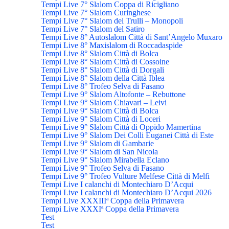
Tempi Live 7° Slalom Coppa di Ricigliano
Tempi Live 7° Slalom Curinghese
Tempi Live 7° Slalom dei Trulli – Monopoli
Tempi Live 7° Slalom del Satiro
Tempi Live 8° Autoslalom Città di Sant’Angelo Muxaro
Tempi Live 8° Maxislalom di Roccadaspide
Tempi Live 8° Slalom Città di Bolca
Tempi Live 8° Slalom Città di Cossoine
Tempi Live 8° Slalom Città di Dorgali
Tempi Live 8° Slalom della Città Iblea
Tempi Live 8° Trofeo Selva di Fasano
Tempi Live 9° Slalom Altofonte – Rebuttone
Tempi Live 9° Slalom Chiavari – Leivi
Tempi Live 9° Slalom Città di Bolca
Tempi Live 9° Slalom Città di Loceri
Tempi Live 9° Slalom Città di Oppido Mamertina
Tempi Live 9° Slalom Dei Colli Euganei Città di Este
Tempi Live 9° Slalom di Gambarie
Tempi Live 9° Slalom di San Nicola
Tempi Live 9° Slalom Mirabella Eclano
Tempi Live 9° Trofeo Selva di Fasano
Tempi Live 9° Trofeo Vulture Melfese Città di Melfi
Tempi Live I calanchi di Montechiaro D’Acqui
Tempi Live I calanchi di Montechiaro D’Acqui 2026
Tempi Live XXXIIIª Coppa della Primavera
Tempi Live XXXIª Coppa della Primavera
Test
Test