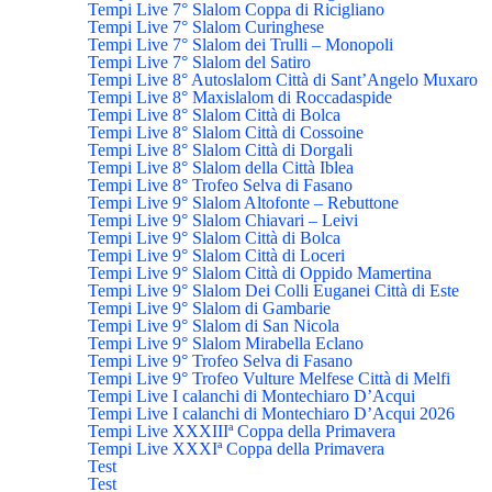
Tempi Live 7° Slalom Coppa di Ricigliano
Tempi Live 7° Slalom Curinghese
Tempi Live 7° Slalom dei Trulli – Monopoli
Tempi Live 7° Slalom del Satiro
Tempi Live 8° Autoslalom Città di Sant’Angelo Muxaro
Tempi Live 8° Maxislalom di Roccadaspide
Tempi Live 8° Slalom Città di Bolca
Tempi Live 8° Slalom Città di Cossoine
Tempi Live 8° Slalom Città di Dorgali
Tempi Live 8° Slalom della Città Iblea
Tempi Live 8° Trofeo Selva di Fasano
Tempi Live 9° Slalom Altofonte – Rebuttone
Tempi Live 9° Slalom Chiavari – Leivi
Tempi Live 9° Slalom Città di Bolca
Tempi Live 9° Slalom Città di Loceri
Tempi Live 9° Slalom Città di Oppido Mamertina
Tempi Live 9° Slalom Dei Colli Euganei Città di Este
Tempi Live 9° Slalom di Gambarie
Tempi Live 9° Slalom di San Nicola
Tempi Live 9° Slalom Mirabella Eclano
Tempi Live 9° Trofeo Selva di Fasano
Tempi Live 9° Trofeo Vulture Melfese Città di Melfi
Tempi Live I calanchi di Montechiaro D’Acqui
Tempi Live I calanchi di Montechiaro D’Acqui 2026
Tempi Live XXXIIIª Coppa della Primavera
Tempi Live XXXIª Coppa della Primavera
Test
Test