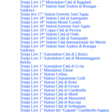
Tempi Live 17° Minislalom Città di Bagaladi
Tempi Live 17° Slalom Sant’Andrea di Bonagia –
Valderice
Tempi live 17° Slalom Sorrento Sant’Agata
Tempi Live 18° Slalom Città di Santopadre
Tempi Live 18° Slalom Monte Condrò
Tempi Live 18° Slalom Sorrento Sant’Agata
Tempi Live 19ª Coppa Città di Picerno
Tempi Live 19° Slalom Città di Osilo
Tempi Live 19° Slalom Città di Santopadre
Tempi Live 19° Slalom Città Internazionale dei Marmi
Tempi Live 19° Slalom Sant’Andrea di Bonagia –
Valderice
Tempi Live 1° Autoslalom Città di Librizzi
Tempi Live 1° Autoslalom Città di Montemaggiore
Belsito
Tempi Live 1° Autoslalom Città di Ucria
Tempi Live 1° Minislalom Trieste
Tempi LIve 1° Slalom Cellara
Tempi Live 1° Slalom Chiaramonte Gulfi
Tempi Live 1° Slalom Città di Bono
Tempi Live 1° Slalom Città di Favara
Tempi Live 1° Slalom Città di Giardinello
Tempi Live 1° Slalom Città di Menfi
Tempi Live 1° Slalom Città di Mussomeli
Tempi Live 1° Slalom Città di Raccuja
Tempi Live 1° Slalom Città di Settingiano
Tempi Live 1° Slalom del “Gigante” Giardinello-Sagana