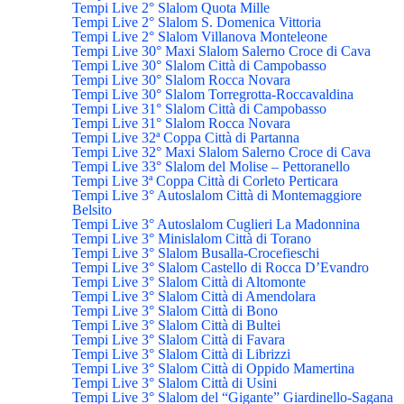
Tempi Live 2° Slalom Quota Mille
Tempi Live 2° Slalom S. Domenica Vittoria
Tempi Live 2° Slalom Villanova Monteleone
Tempi Live 30° Maxi Slalom Salerno Croce di Cava
Tempi Live 30° Slalom Città di Campobasso
Tempi Live 30° Slalom Rocca Novara
Tempi Live 30° Slalom Torregrotta-Roccavaldina
Tempi Live 31° Slalom Città di Campobasso
Tempi Live 31° Slalom Rocca Novara
Tempi Live 32ª Coppa Città di Partanna
Tempi Live 32° Maxi Slalom Salerno Croce di Cava
Tempi Live 33° Slalom del Molise – Pettoranello
Tempi Live 3ª Coppa Città di Corleto Perticara
Tempi Live 3° Autoslalom Città di Montemaggiore
Belsito
Tempi Live 3° Autoslalom Cuglieri La Madonnina
Tempi Live 3° Minislalom Città di Torano
Tempi Live 3° Slalom Busalla-Crocefieschi
Tempi Live 3° Slalom Castello di Rocca D’Evandro
Tempi Live 3° Slalom Città di Altomonte
Tempi Live 3° Slalom Città di Amendolara
Tempi Live 3° Slalom Città di Bono
Tempi Live 3° Slalom Città di Bultei
Tempi Live 3° Slalom Città di Favara
Tempi Live 3° Slalom Città di Librizzi
Tempi Live 3° Slalom Città di Oppido Mamertina
Tempi Live 3° Slalom Città di Usini
Tempi Live 3° Slalom del “Gigante” Giardinello-Sagana