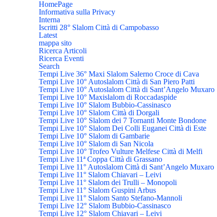
HomePage
Informativa sulla Privacy
Interna
Iscritti 28° Slalom Città di Campobasso
Latest
mappa sito
Ricerca Articoli
Ricerca Eventi
Search
Tempi Live 36° Maxi Slalom Salerno Croce di Cava
Tempi Live 10° Autoslalom Città di San Piero Patti
Tempi Live 10° Autoslalom Città di Sant’Angelo Muxaro
Tempi Live 10° Maxislalom di Roccadaspide
Tempi Live 10° Slalom Bubbio-Cassinasco
Tempi Live 10° Slalom Città di Dorgali
Tempi Live 10° Slalom dei 7 Tornanti Monte Bondone
Tempi Live 10° Slalom Dei Colli Euganei Città di Este
Tempi Live 10° Slalom di Gambarie
Tempi Live 10° Slalom di San Nicola
Tempi Live 10° Trofeo Vulture Melfese Città di Melfi
Tempi Live 11ª Coppa Città di Grassano
Tempi Live 11° Autoslalom Città di Sant’Angelo Muxaro
Tempi Live 11° Slalom Chiavari – Leivi
Tempi Live 11° Slalom dei Trulli – Monopoli
Tempi Live 11° Slalom Guspini Arbus
Tempi Live 11° Slalom Santo Stefano-Mannoli
Tempi Live 12° Slalom Bubbio-Cassinasco
Tempi Live 12° Slalom Chiavari – Leivi