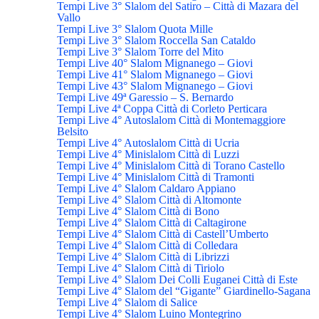
Tempi Live 3° Slalom del Satiro – Città di Mazara del
Vallo
Tempi Live 3° Slalom Quota Mille
Tempi Live 3° Slalom Roccella San Cataldo
Tempi Live 3° Slalom Torre del Mito
Tempi Live 40° Slalom Mignanego – Giovi
Tempi Live 41° Slalom Mignanego – Giovi
Tempi Live 43° Slalom Mignanego – Giovi
Tempi Live 49ª Garessio – S. Bernardo
Tempi Live 4ª Coppa Città di Corleto Perticara
Tempi Live 4° Autoslalom Città di Montemaggiore
Belsito
Tempi Live 4° Autoslalom Città di Ucria
Tempi Live 4° Minislalom Città di Luzzi
Tempi Live 4° Minislalom Città di Torano Castello
Tempi Live 4° Minislalom Città di Tramonti
Tempi Live 4° Slalom Caldaro Appiano
Tempi Live 4° Slalom Città di Altomonte
Tempi Live 4° Slalom Città di Bono
Tempi Live 4° Slalom Città di Caltagirone
Tempi Live 4° Slalom Città di Castell’Umberto
Tempi Live 4° Slalom Città di Colledara
Tempi Live 4° Slalom Città di Librizzi
Tempi Live 4° Slalom Città di Tiriolo
Tempi Live 4° Slalom Dei Colli Euganei Città di Este
Tempi Live 4° Slalom del “Gigante” Giardinello-Sagana
Tempi Live 4° Slalom di Salice
Tempi Live 4° Slalom Luino Montegrino