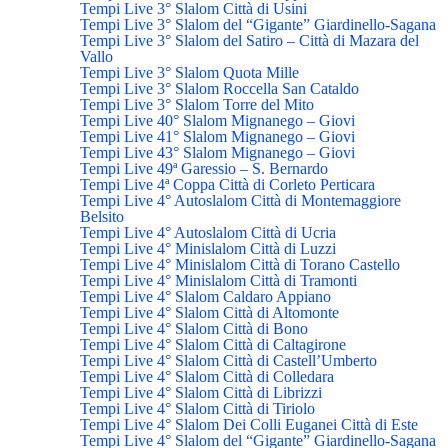
Tempi Live 3° Slalom Città di Usini
Tempi Live 3° Slalom del “Gigante” Giardinello-Sagana
Tempi Live 3° Slalom del Satiro – Città di Mazara del
Vallo
Tempi Live 3° Slalom Quota Mille
Tempi Live 3° Slalom Roccella San Cataldo
Tempi Live 3° Slalom Torre del Mito
Tempi Live 40° Slalom Mignanego – Giovi
Tempi Live 41° Slalom Mignanego – Giovi
Tempi Live 43° Slalom Mignanego – Giovi
Tempi Live 49ª Garessio – S. Bernardo
Tempi Live 4ª Coppa Città di Corleto Perticara
Tempi Live 4° Autoslalom Città di Montemaggiore
Belsito
Tempi Live 4° Autoslalom Città di Ucria
Tempi Live 4° Minislalom Città di Luzzi
Tempi Live 4° Minislalom Città di Torano Castello
Tempi Live 4° Minislalom Città di Tramonti
Tempi Live 4° Slalom Caldaro Appiano
Tempi Live 4° Slalom Città di Altomonte
Tempi Live 4° Slalom Città di Bono
Tempi Live 4° Slalom Città di Caltagirone
Tempi Live 4° Slalom Città di Castell’Umberto
Tempi Live 4° Slalom Città di Colledara
Tempi Live 4° Slalom Città di Librizzi
Tempi Live 4° Slalom Città di Tiriolo
Tempi Live 4° Slalom Dei Colli Euganei Città di Este
Tempi Live 4° Slalom del “Gigante” Giardinello-Sagana