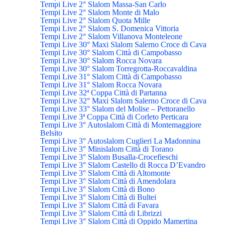
Tempi Live 2° Slalom Massa-San Carlo
Tempi Live 2° Slalom Monte di Malo
Tempi Live 2° Slalom Quota Mille
Tempi Live 2° Slalom S. Domenica Vittoria
Tempi Live 2° Slalom Villanova Monteleone
Tempi Live 30° Maxi Slalom Salerno Croce di Cava
Tempi Live 30° Slalom Città di Campobasso
Tempi Live 30° Slalom Rocca Novara
Tempi Live 30° Slalom Torregrotta-Roccavaldina
Tempi Live 31° Slalom Città di Campobasso
Tempi Live 31° Slalom Rocca Novara
Tempi Live 32ª Coppa Città di Partanna
Tempi Live 32° Maxi Slalom Salerno Croce di Cava
Tempi Live 33° Slalom del Molise – Pettoranello
Tempi Live 3ª Coppa Città di Corleto Perticara
Tempi Live 3° Autoslalom Città di Montemaggiore
Belsito
Tempi Live 3° Autoslalom Cuglieri La Madonnina
Tempi Live 3° Minislalom Città di Torano
Tempi Live 3° Slalom Busalla-Crocefieschi
Tempi Live 3° Slalom Castello di Rocca D’Evandro
Tempi Live 3° Slalom Città di Altomonte
Tempi Live 3° Slalom Città di Amendolara
Tempi Live 3° Slalom Città di Bono
Tempi Live 3° Slalom Città di Bultei
Tempi Live 3° Slalom Città di Favara
Tempi Live 3° Slalom Città di Librizzi
Tempi Live 3° Slalom Città di Oppido Mamertina