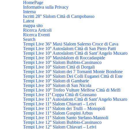
HomePage
Informativa sulla Privacy
Interna
Iscritti 28° Slalom Città di Campobasso
Latest
mappa sito
Ricerca Articoli
Ricerca Eventi
Search
Tempi Live 36° Maxi Slalom Salerno Croce di Cava
Tempi Live 10° Autoslalom Città di San Piero Patti
Tempi Live 10° Autoslalom Città di Sant’Angelo Muxaro
Tempi Live 10° Maxislalom di Roccadaspide
Tempi Live 10° Slalom Bubbio-Cassinasco
Tempi Live 10° Slalom Città di Dorgali
Tempi Live 10° Slalom dei 7 Tornanti Monte Bondone
Tempi Live 10° Slalom Dei Colli Euganei Città di Este
Tempi Live 10° Slalom di Gambarie
Tempi Live 10° Slalom di San Nicola
Tempi Live 10° Trofeo Vulture Melfese Città di Melfi
Tempi Live 11ª Coppa Città di Grassano
Tempi Live 11° Autoslalom Città di Sant’Angelo Muxaro
Tempi Live 11° Slalom Chiavari – Leivi
Tempi Live 11° Slalom dei Trulli – Monopoli
Tempi Live 11° Slalom Guspini Arbus
Tempi Live 11° Slalom Santo Stefano-Mannoli
Tempi Live 12° Slalom Bubbio-Cassinasco
Tempi Live 12° Slalom Chiavari – Leivi