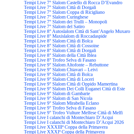
Tempi Live 7° Slalom Castello di Rocca D’Evandro
Tempi Live 7° Slalom Città di Dorgali
Tempi Live 7° Slalom Coppa di Ricigliano
Tempi Live 7° Slalom Curinghese
Tempi Live 7° Slalom dei Trulli – Monopoli
Tempi Live 7° Slalom del Satiro
Tempi Live 8° Autoslalom Città di Sant’Angelo Muxaro
Tempi Live 8° Maxislalom di Roccadaspide
Tempi Live 8° Slalom Città di Bolca
Tempi Live 8° Slalom Città di Cossoine
Tempi Live 8° Slalom Città di Dorgali
Tempi Live 8° Slalom della Città Iblea
Tempi Live 8° Trofeo Selva di Fasano
Tempi Live 9° Slalom Altofonte – Rebuttone
Tempi Live 9° Slalom Chiavari – Leivi
Tempi Live 9° Slalom Città di Bolca
Tempi Live 9° Slalom Città di Loceri
Tempi Live 9° Slalom Città di Oppido Mamertina
Tempi Live 9° Slalom Dei Colli Euganei Città di Este
Tempi Live 9° Slalom di Gambarie
Tempi Live 9° Slalom di San Nicola
Tempi Live 9° Slalom Mirabella Eclano
Tempi Live 9° Trofeo Selva di Fasano
Tempi Live 9° Trofeo Vulture Melfese Città di Melfi
Tempi Live I calanchi di Montechiaro D’Acqui
Tempi Live I calanchi di Montechiaro D’Acqui 2026
Tempi Live XXXIIIª Coppa della Primavera
Tempi Live XXXIª Coppa della Primavera