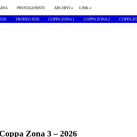
GINA
PROTAGONISTI
ARCHIVI
LINK
SUD
TROFEO SUD
COPPA ZONA 1
COPPA ZONA 2
COPPA ZO
 Coppa Zona 3 – 2026