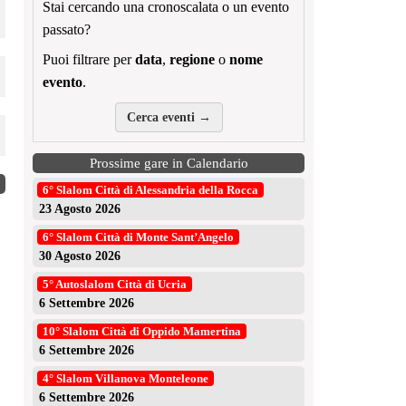
Stai cercando una cronoscalata o un evento
passato?
Puoi filtrare per
data
,
regione
o
nome
evento
.
Cerca eventi →
Prossime gare in Calendario
6° Slalom Città di Alessandria della Rocca
23 Agosto 2026
Presentazione Slalom Santopadre 2026
Succe
6° Slalom Città di Monte Sant’Angelo
30 Agosto 2026
5° Autoslalom Città di Ucria
niki
30 Luglio 2026
nik
6 Settembre 2026
10° Slalom Città di Oppido Mamertina
6 Settembre 2026
4° Slalom Villanova Monteleone
6 Settembre 2026