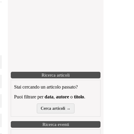
Ricerca articoli
Stai cercando un articolo passato?
Puoi filtrare per
data
,
autore
o
titolo
.
Cerca articoli →
Ricerca eventi