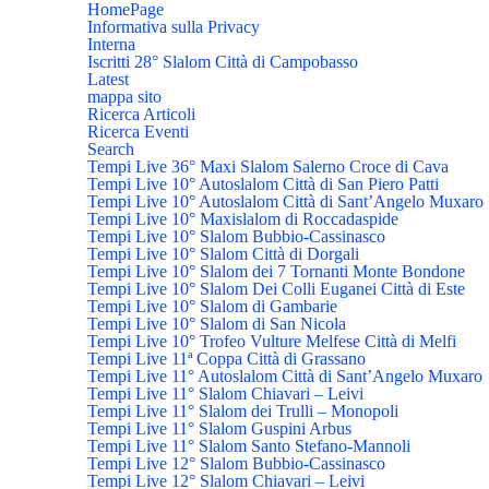
HomePage
Informativa sulla Privacy
Interna
Iscritti 28° Slalom Città di Campobasso
Latest
mappa sito
Ricerca Articoli
Ricerca Eventi
Search
Tempi Live 36° Maxi Slalom Salerno Croce di Cava
Tempi Live 10° Autoslalom Città di San Piero Patti
Tempi Live 10° Autoslalom Città di Sant’Angelo Muxaro
Tempi Live 10° Maxislalom di Roccadaspide
Tempi Live 10° Slalom Bubbio-Cassinasco
Tempi Live 10° Slalom Città di Dorgali
Tempi Live 10° Slalom dei 7 Tornanti Monte Bondone
Tempi Live 10° Slalom Dei Colli Euganei Città di Este
Tempi Live 10° Slalom di Gambarie
Tempi Live 10° Slalom di San Nicola
Tempi Live 10° Trofeo Vulture Melfese Città di Melfi
Tempi Live 11ª Coppa Città di Grassano
Tempi Live 11° Autoslalom Città di Sant’Angelo Muxaro
Tempi Live 11° Slalom Chiavari – Leivi
Tempi Live 11° Slalom dei Trulli – Monopoli
Tempi Live 11° Slalom Guspini Arbus
Tempi Live 11° Slalom Santo Stefano-Mannoli
Tempi Live 12° Slalom Bubbio-Cassinasco
Tempi Live 12° Slalom Chiavari – Leivi