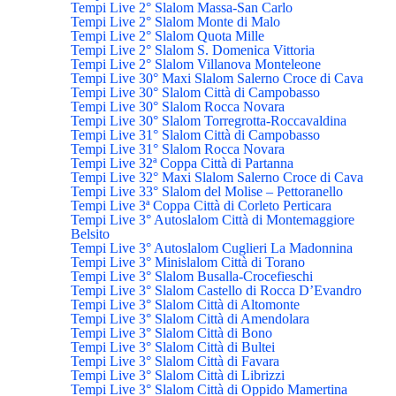
Tempi Live 2° Slalom Massa-San Carlo
Tempi Live 2° Slalom Monte di Malo
Tempi Live 2° Slalom Quota Mille
Tempi Live 2° Slalom S. Domenica Vittoria
Tempi Live 2° Slalom Villanova Monteleone
Tempi Live 30° Maxi Slalom Salerno Croce di Cava
Tempi Live 30° Slalom Città di Campobasso
Tempi Live 30° Slalom Rocca Novara
Tempi Live 30° Slalom Torregrotta-Roccavaldina
Tempi Live 31° Slalom Città di Campobasso
Tempi Live 31° Slalom Rocca Novara
Tempi Live 32ª Coppa Città di Partanna
Tempi Live 32° Maxi Slalom Salerno Croce di Cava
Tempi Live 33° Slalom del Molise – Pettoranello
Tempi Live 3ª Coppa Città di Corleto Perticara
Tempi Live 3° Autoslalom Città di Montemaggiore
Belsito
Tempi Live 3° Autoslalom Cuglieri La Madonnina
Tempi Live 3° Minislalom Città di Torano
Tempi Live 3° Slalom Busalla-Crocefieschi
Tempi Live 3° Slalom Castello di Rocca D’Evandro
Tempi Live 3° Slalom Città di Altomonte
Tempi Live 3° Slalom Città di Amendolara
Tempi Live 3° Slalom Città di Bono
Tempi Live 3° Slalom Città di Bultei
Tempi Live 3° Slalom Città di Favara
Tempi Live 3° Slalom Città di Librizzi
Tempi Live 3° Slalom Città di Oppido Mamertina