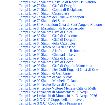
Tempi Live 7° Slalom Castello di Rocca D’Evandro
Tempi Live 7° Slalom Città di Dorgali
Tempi Live 7° Slalom Coppa di Ricigliano
Tempi Live 7° Slalom Curinghese
Tempi Live 7° Slalom dei Trulli – Monopoli
Tempi Live 7° Slalom del Satiro
Tempi Live 8° Autoslalom Città di Sant’Angelo Muxaro
Tempi Live 8° Maxislalom di Roccadaspide
Tempi Live 8° Slalom Città di Bolca
Tempi Live 8° Slalom Città di Cossoine
Tempi Live 8° Slalom Città di Dorgali
Tempi Live 8° Slalom della Città Iblea
Tempi Live 8° Trofeo Selva di Fasano
Tempi Live 9° Slalom Altofonte – Rebuttone
Tempi Live 9° Slalom Chiavari – Leivi
Tempi Live 9° Slalom Città di Bolca
Tempi Live 9° Slalom Città di Loceri
Tempi Live 9° Slalom Città di Oppido Mamertina
Tempi Live 9° Slalom Dei Colli Euganei Città di Este
Tempi Live 9° Slalom di Gambarie
Tempi Live 9° Slalom di San Nicola
Tempi Live 9° Slalom Mirabella Eclano
Tempi Live 9° Trofeo Selva di Fasano
Tempi Live 9° Trofeo Vulture Melfese Città di Melfi
Tempi Live I calanchi di Montechiaro D’Acqui
Tempi Live I calanchi di Montechiaro D’Acqui 2026
Tempi Live XXXIIIª Coppa della Primavera
Tempi Live XXXIª Coppa della Primavera