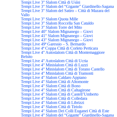
Tempi Live 3° Slalom Città di Usini
Tempi Live 3° Slalom del “Gigante” Giardinello-Sagana
Tempi Live 3° Slalom del Satiro – Città di Mazara del
Vallo
Tempi Live 3° Slalom Quota Mille
Tempi Live 3° Slalom Roccella San Cataldo
Tempi Live 3° Slalom Torre del Mito
Tempi Live 40° Slalom Mignanego – Giovi
Tempi Live 41° Slalom Mignanego – Giovi
Tempi Live 43° Slalom Mignanego – Giovi
Tempi Live 49ª Garessio – S. Bernardo
Tempi Live 4ª Coppa Città di Corleto Perticara
Tempi Live 4° Autoslalom Città di Montemaggiore
Belsito
Tempi Live 4° Autoslalom Città di Ucria
Tempi Live 4° Minislalom Città di Luzzi
Tempi Live 4° Minislalom Città di Torano Castello
Tempi Live 4° Minislalom Città di Tramonti
Tempi Live 4° Slalom Caldaro Appiano
Tempi Live 4° Slalom Città di Altomonte
Tempi Live 4° Slalom Città di Bono
Tempi Live 4° Slalom Città di Caltagirone
Tempi Live 4° Slalom Città di Castell’Umberto
Tempi Live 4° Slalom Città di Colledara
Tempi Live 4° Slalom Città di Librizzi
Tempi Live 4° Slalom Città di Tiriolo
Tempi Live 4° Slalom Dei Colli Euganei Città di Este
Tempi Live 4° Slalom del “Gigante” Giardinello-Sagana