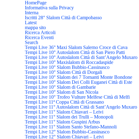
HomePage
Informativa sulla Privacy
Interna
Iscritti 28° Slalom Città di Campobasso
Latest
mappa sito
Ricerca Articoli
Ricerca Eventi
Search
Tempi Live 36° Maxi Slalom Salerno Croce di Cava
Tempi Live 10° Autoslalom Città di San Piero Patti
Tempi Live 10° Autoslalom Città di Sant’Angelo Muxaro
Tempi Live 10° Maxislalom di Roccadaspide
Tempi Live 10° Slalom Bubbio-Cassinasco
Tempi Live 10° Slalom Città di Dorgali
Tempi Live 10° Slalom dei 7 Tornanti Monte Bondone
Tempi Live 10° Slalom Dei Colli Euganei Città di Este
Tempi Live 10° Slalom di Gambarie
Tempi Live 10° Slalom di San Nicola
Tempi Live 10° Trofeo Vulture Melfese Città di Melfi
Tempi Live 11ª Coppa Città di Grassano
Tempi Live 11° Autoslalom Città di Sant’Angelo Muxaro
Tempi Live 11° Slalom Chiavari – Leivi
Tempi Live 11° Slalom dei Trulli – Monopoli
Tempi Live 11° Slalom Guspini Arbus
Tempi Live 11° Slalom Santo Stefano-Mannoli
Tempi Live 12° Slalom Bubbio-Cassinasco
Tempi Live 12° Slalom Chiavari – Leivi