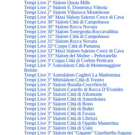
Tempi Live 2° Slalom Quota Mille
Tempi Live 2° Slalom S. Domenica Vittoria
Tempi Live 2° Slalom Villanova Monteleone
Tempi Live 30° Maxi Slalom Salerno Croce di Cava
Tempi Live 30° Slalom Città di Campobasso
Tempi Live 30° Slalom Rocca Novara
Tempi Live 30° Slalom Torregrotta-Roccavaldina
Tempi Live 31° Slalom Città di Campobasso
Tempi Live 31° Slalom Rocca Novara
Tempi Live 32ª Coppa Città di Partanna
Tempi Live 32° Maxi Slalom Salerno Croce di Cava
Tempi Live 33° Slalom del Molise – Pettoranello
Tempi Live 3ª Coppa Città di Corleto Perticara
Tempi Live 3° Autoslalom Città di Montemaggiore
Belsito
Tempi Live 3° Autoslalom Cuglieri La Madonnina
Tempi Live 3° Minislalom Città di Torano
Tempi Live 3° Slalom Busalla-Crocefieschi
Tempi Live 3° Slalom Castello di Rocca D’Evandro
Tempi Live 3° Slalom Città di Altomonte
Tempi Live 3° Slalom Città di Amendolara
Tempi Live 3° Slalom Città di Bono
Tempi Live 3° Slalom Città di Bultei
Tempi Live 3° Slalom Città di Favara
Tempi Live 3° Slalom Città di Librizzi
Tempi Live 3° Slalom Città di Oppido Mamertina
Tempi Live 3° Slalom Città di Usini
Tempi Live 3° Slalom del “Gigante” Giardinello-Sagana