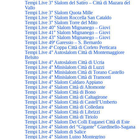
Tempi Live 3° Slalom del Satiro – Città di Mazara del
Vallo
Tempi Live 3° Slalom Quota Mille
Tempi Live 3° Slalom Roccella San Cataldo
Tempi Live 3° Slalom Torre del Mito
Tempi Live 40° Slalom Mignanego – Giovi
Tempi Live 41° Slalom Mignanego – Giovi
Tempi Live 43° Slalom Mignanego – Giovi
Tempi Live 49ª Garessio – S. Bernardo
Tempi Live 4ª Coppa Città di Corleto Perticara
Tempi Live 4° Autoslalom Città di Montemaggiore
Belsito
Tempi Live 4° Autoslalom Città di Ucria
Tempi Live 4° Minislalom Città di Luzzi
Tempi Live 4° Minislalom Città di Torano Castello
Tempi Live 4° Minislalom Città di Tramonti
Tempi Live 4° Slalom Caldaro Appiano
Tempi Live 4° Slalom Città di Altomonte
Tempi Live 4° Slalom Città di Bono
Tempi Live 4° Slalom Città di Caltagirone
Tempi Live 4° Slalom Città di Castell’Umberto
Tempi Live 4° Slalom Città di Colledara
Tempi Live 4° Slalom Città di Librizzi
Tempi Live 4° Slalom Città di Tiriolo
Tempi Live 4° Slalom Dei Colli Euganei Città di Este
Tempi Live 4° Slalom del “Gigante” Giardinello-Sagana
Tempi Live 4° Slalom di Salice
Tempi Live 4° Slalom Luino Montegrino