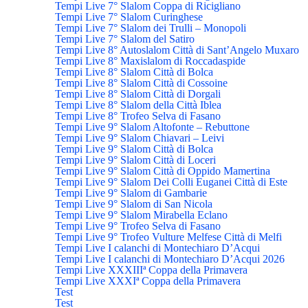
Tempi Live 7° Slalom Coppa di Ricigliano
Tempi Live 7° Slalom Curinghese
Tempi Live 7° Slalom dei Trulli – Monopoli
Tempi Live 7° Slalom del Satiro
Tempi Live 8° Autoslalom Città di Sant’Angelo Muxaro
Tempi Live 8° Maxislalom di Roccadaspide
Tempi Live 8° Slalom Città di Bolca
Tempi Live 8° Slalom Città di Cossoine
Tempi Live 8° Slalom Città di Dorgali
Tempi Live 8° Slalom della Città Iblea
Tempi Live 8° Trofeo Selva di Fasano
Tempi Live 9° Slalom Altofonte – Rebuttone
Tempi Live 9° Slalom Chiavari – Leivi
Tempi Live 9° Slalom Città di Bolca
Tempi Live 9° Slalom Città di Loceri
Tempi Live 9° Slalom Città di Oppido Mamertina
Tempi Live 9° Slalom Dei Colli Euganei Città di Este
Tempi Live 9° Slalom di Gambarie
Tempi Live 9° Slalom di San Nicola
Tempi Live 9° Slalom Mirabella Eclano
Tempi Live 9° Trofeo Selva di Fasano
Tempi Live 9° Trofeo Vulture Melfese Città di Melfi
Tempi Live I calanchi di Montechiaro D’Acqui
Tempi Live I calanchi di Montechiaro D’Acqui 2026
Tempi Live XXXIIIª Coppa della Primavera
Tempi Live XXXIª Coppa della Primavera
Test
Test