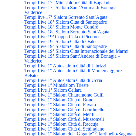
Tempi Live 17° Minislalom Città di Bagaladi
Tempi Live 17° Slalom Sant’Andrea di Bonagia –
Valderice
Tempi live 17° Slalom Sorrento Sant’Agata
Tempi Live 18° Slalom Città di Santopadre
Tempi Live 18° Slalom Monte Condrò
Tempi Live 18° Slalom Sorrento Sant’Agata
Tempi Live 19ª Coppa Città di Picerno
Tempi Live 19° Slalom Città di Osilo
Tempi Live 19° Slalom Città di Santopadre
Tempi Live 19° Slalom Città Internazionale dei Marmi
Tempi Live 19° Slalom Sant’Andrea di Bonagia –
Valderice
Tempi Live 1° Autoslalom Città di Librizzi
Tempi Live 1° Autoslalom Città di Montemaggiore
Belsito
Tempi Live 1° Autoslalom Città di Ucria
Tempi Live 1° Minislalom Trieste
Tempi LIve 1° Slalom Cellara
Tempi Live 1° Slalom Chiaramonte Gulfi
Tempi Live 1° Slalom Città di Bono
Tempi Live 1° Slalom Città di Favara
Tempi Live 1° Slalom Città di Giardinello
Tempi Live 1° Slalom Città di Menfi
Tempi Live 1° Slalom Città di Mussomeli
Tempi Live 1° Slalom Città di Raccuja
Tempi Live 1° Slalom Città di Settingiano
Tempi Live 1° Slalom del “Gigante” Giardinello-Sagana