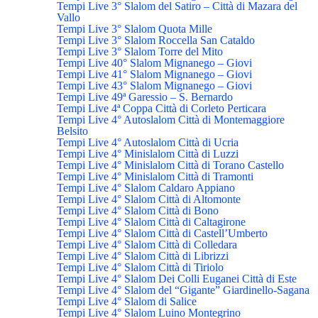
Tempi Live 3° Slalom del Satiro – Città di Mazara del
Vallo
Tempi Live 3° Slalom Quota Mille
Tempi Live 3° Slalom Roccella San Cataldo
Tempi Live 3° Slalom Torre del Mito
Tempi Live 40° Slalom Mignanego – Giovi
Tempi Live 41° Slalom Mignanego – Giovi
Tempi Live 43° Slalom Mignanego – Giovi
Tempi Live 49ª Garessio – S. Bernardo
Tempi Live 4ª Coppa Città di Corleto Perticara
Tempi Live 4° Autoslalom Città di Montemaggiore
Belsito
Tempi Live 4° Autoslalom Città di Ucria
Tempi Live 4° Minislalom Città di Luzzi
Tempi Live 4° Minislalom Città di Torano Castello
Tempi Live 4° Minislalom Città di Tramonti
Tempi Live 4° Slalom Caldaro Appiano
Tempi Live 4° Slalom Città di Altomonte
Tempi Live 4° Slalom Città di Bono
Tempi Live 4° Slalom Città di Caltagirone
Tempi Live 4° Slalom Città di Castell’Umberto
Tempi Live 4° Slalom Città di Colledara
Tempi Live 4° Slalom Città di Librizzi
Tempi Live 4° Slalom Città di Tiriolo
Tempi Live 4° Slalom Dei Colli Euganei Città di Este
Tempi Live 4° Slalom del “Gigante” Giardinello-Sagana
Tempi Live 4° Slalom di Salice
Tempi Live 4° Slalom Luino Montegrino