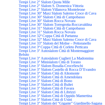
Tempi Live 2° Slalom Quota Mille
Tempi Live 2° Slalom S. Domenica Vittoria
Tempi Live 2° Slalom Villanova Monteleone
Tempi Live 30° Maxi Slalom Salerno Croce di Cava
Tempi Live 30° Slalom Città di Campobasso
Tempi Live 30° Slalom Rocca Novara
Tempi Live 30° Slalom Torregrotta-Roccavaldina
Tempi Live 31° Slalom Città di Campobasso
Tempi Live 31° Slalom Rocca Novara
Tempi Live 32ª Coppa Città di Partanna
Tempi Live 32° Maxi Slalom Salerno Croce di Cava
Tempi Live 33° Slalom del Molise – Pettoranello
Tempi Live 3ª Coppa Città di Corleto Perticara
Tempi Live 3° Autoslalom Città di Montemaggiore
Belsito
Tempi Live 3° Autoslalom Cuglieri La Madonnina
Tempi Live 3° Minislalom Città di Torano
Tempi Live 3° Slalom Busalla-Crocefieschi
Tempi Live 3° Slalom Castello di Rocca D’Evandro
Tempi Live 3° Slalom Città di Altomonte
Tempi Live 3° Slalom Città di Amendolara
Tempi Live 3° Slalom Città di Bono
Tempi Live 3° Slalom Città di Bultei
Tempi Live 3° Slalom Città di Favara
Tempi Live 3° Slalom Città di Librizzi
Tempi Live 3° Slalom Città di Oppido Mamertina
Tempi Live 3° Slalom Città di Usini
Tempi Live 3° Slalom del “Gigante” Giardinello-Sagana