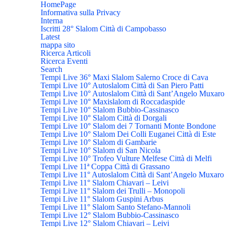
HomePage
Informativa sulla Privacy
Interna
Iscritti 28° Slalom Città di Campobasso
Latest
mappa sito
Ricerca Articoli
Ricerca Eventi
Search
Tempi Live 36° Maxi Slalom Salerno Croce di Cava
Tempi Live 10° Autoslalom Città di San Piero Patti
Tempi Live 10° Autoslalom Città di Sant’Angelo Muxaro
Tempi Live 10° Maxislalom di Roccadaspide
Tempi Live 10° Slalom Bubbio-Cassinasco
Tempi Live 10° Slalom Città di Dorgali
Tempi Live 10° Slalom dei 7 Tornanti Monte Bondone
Tempi Live 10° Slalom Dei Colli Euganei Città di Este
Tempi Live 10° Slalom di Gambarie
Tempi Live 10° Slalom di San Nicola
Tempi Live 10° Trofeo Vulture Melfese Città di Melfi
Tempi Live 11ª Coppa Città di Grassano
Tempi Live 11° Autoslalom Città di Sant’Angelo Muxaro
Tempi Live 11° Slalom Chiavari – Leivi
Tempi Live 11° Slalom dei Trulli – Monopoli
Tempi Live 11° Slalom Guspini Arbus
Tempi Live 11° Slalom Santo Stefano-Mannoli
Tempi Live 12° Slalom Bubbio-Cassinasco
Tempi Live 12° Slalom Chiavari – Leivi