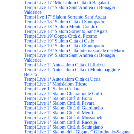
Tempi Live 17° Minislalom Città di Bagaladi
Tempi Live 17° Slalom Sant’Andrea di Bonagia –
Valderice
Tempi live 17° Slalom Sorrento Sant’Agata
Tempi Live 18° Slalom Città di Santopadre
Tempi Live 18° Slalom Monte Condrò
Tempi Live 18° Slalom Sorrento Sant’Agata
Tempi Live 19ª Coppa Città di Picerno
Tempi Live 19° Slalom Città di Osilo
Tempi Live 19° Slalom Città di Santopadre
Tempi Live 19° Slalom Città Internazionale dei Marmi
Tempi Live 19° Slalom Sant’Andrea di Bonagia –
Valderice
Tempi Live 1° Autoslalom Città di Librizzi
Tempi Live 1° Autoslalom Città di Montemaggiore
Belsito
Tempi Live 1° Autoslalom Città di Ucria
Tempi Live 1° Minislalom Trieste
Tempi LIve 1° Slalom Cellara
Tempi Live 1° Slalom Chiaramonte Gulfi
Tempi Live 1° Slalom Città di Bono
Tempi Live 1° Slalom Città di Favara
Tempi Live 1° Slalom Città di Giardinello
Tempi Live 1° Slalom Città di Menfi
Tempi Live 1° Slalom Città di Mussomeli
Tempi Live 1° Slalom Città di Raccuja
Tempi Live 1° Slalom Città di Settingiano
Tempi Live 1° Slalom del “Gigante” Giardinello-Sagana