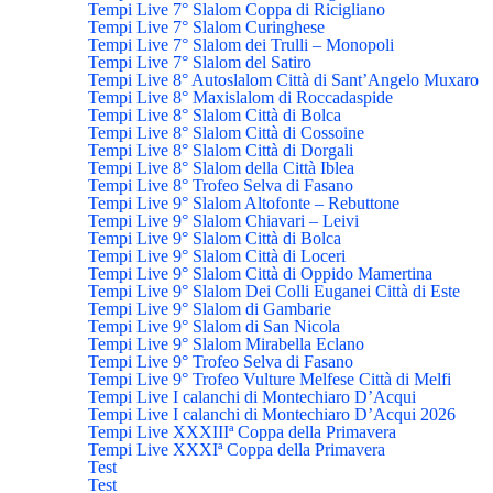
Tempi Live 7° Slalom Coppa di Ricigliano
Tempi Live 7° Slalom Curinghese
Tempi Live 7° Slalom dei Trulli – Monopoli
Tempi Live 7° Slalom del Satiro
Tempi Live 8° Autoslalom Città di Sant’Angelo Muxaro
Tempi Live 8° Maxislalom di Roccadaspide
Tempi Live 8° Slalom Città di Bolca
Tempi Live 8° Slalom Città di Cossoine
Tempi Live 8° Slalom Città di Dorgali
Tempi Live 8° Slalom della Città Iblea
Tempi Live 8° Trofeo Selva di Fasano
Tempi Live 9° Slalom Altofonte – Rebuttone
Tempi Live 9° Slalom Chiavari – Leivi
Tempi Live 9° Slalom Città di Bolca
Tempi Live 9° Slalom Città di Loceri
Tempi Live 9° Slalom Città di Oppido Mamertina
Tempi Live 9° Slalom Dei Colli Euganei Città di Este
Tempi Live 9° Slalom di Gambarie
Tempi Live 9° Slalom di San Nicola
Tempi Live 9° Slalom Mirabella Eclano
Tempi Live 9° Trofeo Selva di Fasano
Tempi Live 9° Trofeo Vulture Melfese Città di Melfi
Tempi Live I calanchi di Montechiaro D’Acqui
Tempi Live I calanchi di Montechiaro D’Acqui 2026
Tempi Live XXXIIIª Coppa della Primavera
Tempi Live XXXIª Coppa della Primavera
Test
Test