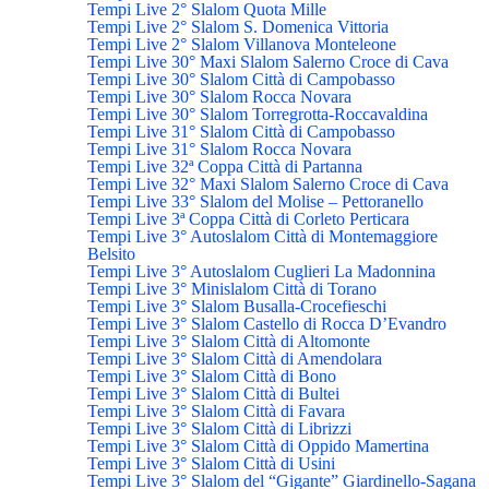
Tempi Live 2° Slalom Quota Mille
Tempi Live 2° Slalom S. Domenica Vittoria
Tempi Live 2° Slalom Villanova Monteleone
Tempi Live 30° Maxi Slalom Salerno Croce di Cava
Tempi Live 30° Slalom Città di Campobasso
Tempi Live 30° Slalom Rocca Novara
Tempi Live 30° Slalom Torregrotta-Roccavaldina
Tempi Live 31° Slalom Città di Campobasso
Tempi Live 31° Slalom Rocca Novara
Tempi Live 32ª Coppa Città di Partanna
Tempi Live 32° Maxi Slalom Salerno Croce di Cava
Tempi Live 33° Slalom del Molise – Pettoranello
Tempi Live 3ª Coppa Città di Corleto Perticara
Tempi Live 3° Autoslalom Città di Montemaggiore
Belsito
Tempi Live 3° Autoslalom Cuglieri La Madonnina
Tempi Live 3° Minislalom Città di Torano
Tempi Live 3° Slalom Busalla-Crocefieschi
Tempi Live 3° Slalom Castello di Rocca D’Evandro
Tempi Live 3° Slalom Città di Altomonte
Tempi Live 3° Slalom Città di Amendolara
Tempi Live 3° Slalom Città di Bono
Tempi Live 3° Slalom Città di Bultei
Tempi Live 3° Slalom Città di Favara
Tempi Live 3° Slalom Città di Librizzi
Tempi Live 3° Slalom Città di Oppido Mamertina
Tempi Live 3° Slalom Città di Usini
Tempi Live 3° Slalom del “Gigante” Giardinello-Sagana