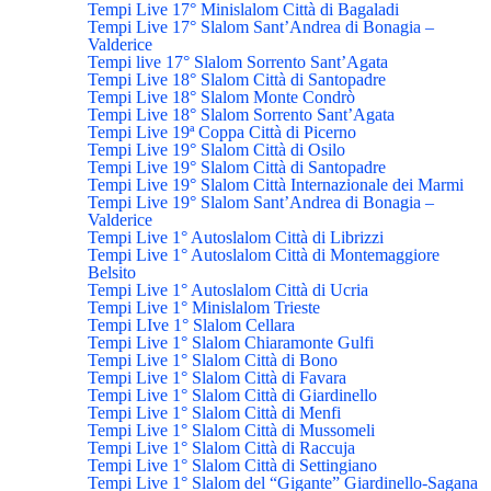
Tempi Live 17° Minislalom Città di Bagaladi
Tempi Live 17° Slalom Sant’Andrea di Bonagia –
Valderice
Tempi live 17° Slalom Sorrento Sant’Agata
Tempi Live 18° Slalom Città di Santopadre
Tempi Live 18° Slalom Monte Condrò
Tempi Live 18° Slalom Sorrento Sant’Agata
Tempi Live 19ª Coppa Città di Picerno
Tempi Live 19° Slalom Città di Osilo
Tempi Live 19° Slalom Città di Santopadre
Tempi Live 19° Slalom Città Internazionale dei Marmi
Tempi Live 19° Slalom Sant’Andrea di Bonagia –
Valderice
Tempi Live 1° Autoslalom Città di Librizzi
Tempi Live 1° Autoslalom Città di Montemaggiore
Belsito
Tempi Live 1° Autoslalom Città di Ucria
Tempi Live 1° Minislalom Trieste
Tempi LIve 1° Slalom Cellara
Tempi Live 1° Slalom Chiaramonte Gulfi
Tempi Live 1° Slalom Città di Bono
Tempi Live 1° Slalom Città di Favara
Tempi Live 1° Slalom Città di Giardinello
Tempi Live 1° Slalom Città di Menfi
Tempi Live 1° Slalom Città di Mussomeli
Tempi Live 1° Slalom Città di Raccuja
Tempi Live 1° Slalom Città di Settingiano
Tempi Live 1° Slalom del “Gigante” Giardinello-Sagana