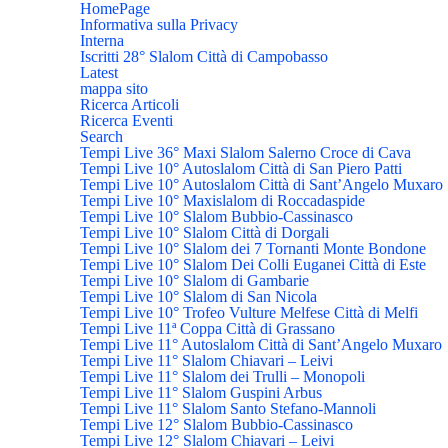
HomePage
Informativa sulla Privacy
Interna
Iscritti 28° Slalom Città di Campobasso
Latest
mappa sito
Ricerca Articoli
Ricerca Eventi
Search
Tempi Live 36° Maxi Slalom Salerno Croce di Cava
Tempi Live 10° Autoslalom Città di San Piero Patti
Tempi Live 10° Autoslalom Città di Sant’Angelo Muxaro
Tempi Live 10° Maxislalom di Roccadaspide
Tempi Live 10° Slalom Bubbio-Cassinasco
Tempi Live 10° Slalom Città di Dorgali
Tempi Live 10° Slalom dei 7 Tornanti Monte Bondone
Tempi Live 10° Slalom Dei Colli Euganei Città di Este
Tempi Live 10° Slalom di Gambarie
Tempi Live 10° Slalom di San Nicola
Tempi Live 10° Trofeo Vulture Melfese Città di Melfi
Tempi Live 11ª Coppa Città di Grassano
Tempi Live 11° Autoslalom Città di Sant’Angelo Muxaro
Tempi Live 11° Slalom Chiavari – Leivi
Tempi Live 11° Slalom dei Trulli – Monopoli
Tempi Live 11° Slalom Guspini Arbus
Tempi Live 11° Slalom Santo Stefano-Mannoli
Tempi Live 12° Slalom Bubbio-Cassinasco
Tempi Live 12° Slalom Chiavari – Leivi