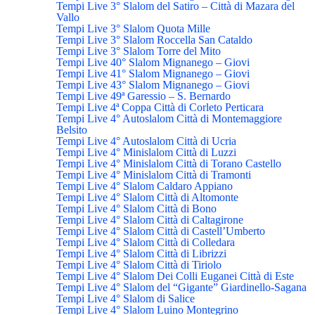
Tempi Live 3° Slalom del Satiro – Città di Mazara del
Vallo
Tempi Live 3° Slalom Quota Mille
Tempi Live 3° Slalom Roccella San Cataldo
Tempi Live 3° Slalom Torre del Mito
Tempi Live 40° Slalom Mignanego – Giovi
Tempi Live 41° Slalom Mignanego – Giovi
Tempi Live 43° Slalom Mignanego – Giovi
Tempi Live 49ª Garessio – S. Bernardo
Tempi Live 4ª Coppa Città di Corleto Perticara
Tempi Live 4° Autoslalom Città di Montemaggiore
Belsito
Tempi Live 4° Autoslalom Città di Ucria
Tempi Live 4° Minislalom Città di Luzzi
Tempi Live 4° Minislalom Città di Torano Castello
Tempi Live 4° Minislalom Città di Tramonti
Tempi Live 4° Slalom Caldaro Appiano
Tempi Live 4° Slalom Città di Altomonte
Tempi Live 4° Slalom Città di Bono
Tempi Live 4° Slalom Città di Caltagirone
Tempi Live 4° Slalom Città di Castell’Umberto
Tempi Live 4° Slalom Città di Colledara
Tempi Live 4° Slalom Città di Librizzi
Tempi Live 4° Slalom Città di Tiriolo
Tempi Live 4° Slalom Dei Colli Euganei Città di Este
Tempi Live 4° Slalom del “Gigante” Giardinello-Sagana
Tempi Live 4° Slalom di Salice
Tempi Live 4° Slalom Luino Montegrino