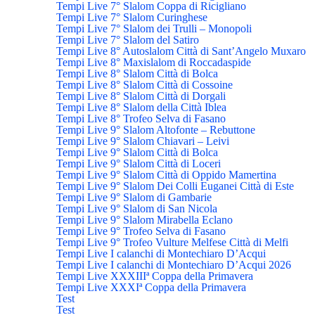
Tempi Live 7° Slalom Coppa di Ricigliano
Tempi Live 7° Slalom Curinghese
Tempi Live 7° Slalom dei Trulli – Monopoli
Tempi Live 7° Slalom del Satiro
Tempi Live 8° Autoslalom Città di Sant’Angelo Muxaro
Tempi Live 8° Maxislalom di Roccadaspide
Tempi Live 8° Slalom Città di Bolca
Tempi Live 8° Slalom Città di Cossoine
Tempi Live 8° Slalom Città di Dorgali
Tempi Live 8° Slalom della Città Iblea
Tempi Live 8° Trofeo Selva di Fasano
Tempi Live 9° Slalom Altofonte – Rebuttone
Tempi Live 9° Slalom Chiavari – Leivi
Tempi Live 9° Slalom Città di Bolca
Tempi Live 9° Slalom Città di Loceri
Tempi Live 9° Slalom Città di Oppido Mamertina
Tempi Live 9° Slalom Dei Colli Euganei Città di Este
Tempi Live 9° Slalom di Gambarie
Tempi Live 9° Slalom di San Nicola
Tempi Live 9° Slalom Mirabella Eclano
Tempi Live 9° Trofeo Selva di Fasano
Tempi Live 9° Trofeo Vulture Melfese Città di Melfi
Tempi Live I calanchi di Montechiaro D’Acqui
Tempi Live I calanchi di Montechiaro D’Acqui 2026
Tempi Live XXXIIIª Coppa della Primavera
Tempi Live XXXIª Coppa della Primavera
Test
Test