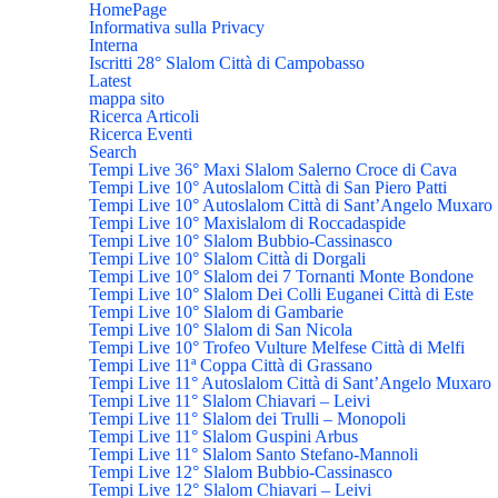
HomePage
Informativa sulla Privacy
Interna
Iscritti 28° Slalom Città di Campobasso
Latest
mappa sito
Ricerca Articoli
Ricerca Eventi
Search
Tempi Live 36° Maxi Slalom Salerno Croce di Cava
Tempi Live 10° Autoslalom Città di San Piero Patti
Tempi Live 10° Autoslalom Città di Sant’Angelo Muxaro
Tempi Live 10° Maxislalom di Roccadaspide
Tempi Live 10° Slalom Bubbio-Cassinasco
Tempi Live 10° Slalom Città di Dorgali
Tempi Live 10° Slalom dei 7 Tornanti Monte Bondone
Tempi Live 10° Slalom Dei Colli Euganei Città di Este
Tempi Live 10° Slalom di Gambarie
Tempi Live 10° Slalom di San Nicola
Tempi Live 10° Trofeo Vulture Melfese Città di Melfi
Tempi Live 11ª Coppa Città di Grassano
Tempi Live 11° Autoslalom Città di Sant’Angelo Muxaro
Tempi Live 11° Slalom Chiavari – Leivi
Tempi Live 11° Slalom dei Trulli – Monopoli
Tempi Live 11° Slalom Guspini Arbus
Tempi Live 11° Slalom Santo Stefano-Mannoli
Tempi Live 12° Slalom Bubbio-Cassinasco
Tempi Live 12° Slalom Chiavari – Leivi