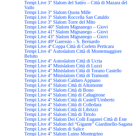
Tempi Live 3° Slalom del Satiro – Città di Mazara del
Vallo
Tempi Live 3° Slalom Quota Mille
Tempi Live 3° Slalom Roccella San Cataldo
Tempi Live 3° Slalom Torre del Mito
Tempi Live 40° Slalom Mignanego – Giovi
Tempi Live 41° Slalom Mignanego – Giovi
Tempi Live 43° Slalom Mignanego – Giovi
Tempi Live 49ª Garessio – S. Bernardo
Tempi Live 4ª Coppa Città di Corleto Perticara
Tempi Live 4° Autoslalom Città di Montemaggiore
Belsito
Tempi Live 4° Autoslalom Città di Ucria
Tempi Live 4° Minislalom Città di Luzzi
Tempi Live 4° Minislalom Città di Torano Castello
Tempi Live 4° Minislalom Città di Tramonti
Tempi Live 4° Slalom Caldaro Appiano
Tempi Live 4° Slalom Città di Altomonte
Tempi Live 4° Slalom Città di Bono
Tempi Live 4° Slalom Città di Caltagirone
Tempi Live 4° Slalom Città di Castell’Umberto
Tempi Live 4° Slalom Città di Colledara
Tempi Live 4° Slalom Città di Librizzi
Tempi Live 4° Slalom Città di Tiriolo
Tempi Live 4° Slalom Dei Colli Euganei Città di Este
Tempi Live 4° Slalom del “Gigante” Giardinello-Sagana
Tempi Live 4° Slalom di Salice
Tempi Live 4° Slalom Luino Montegrino