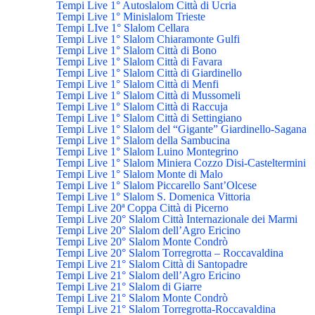
Tempi Live 1° Autoslalom Città di Ucria
Tempi Live 1° Minislalom Trieste
Tempi LIve 1° Slalom Cellara
Tempi Live 1° Slalom Chiaramonte Gulfi
Tempi Live 1° Slalom Città di Bono
Tempi Live 1° Slalom Città di Favara
Tempi Live 1° Slalom Città di Giardinello
Tempi Live 1° Slalom Città di Menfi
Tempi Live 1° Slalom Città di Mussomeli
Tempi Live 1° Slalom Città di Raccuja
Tempi Live 1° Slalom Città di Settingiano
Tempi Live 1° Slalom del “Gigante” Giardinello-Sagana
Tempi Live 1° Slalom della Sambucina
Tempi Live 1° Slalom Luino Montegrino
Tempi Live 1° Slalom Miniera Cozzo Disi-Casteltermini
Tempi Live 1° Slalom Monte di Malo
Tempi Live 1° Slalom Piccarello Sant’Olcese
Tempi Live 1° Slalom S. Domenica Vittoria
Tempi Live 20ª Coppa Città di Picerno
Tempi Live 20° Slalom Città Internazionale dei Marmi
Tempi Live 20° Slalom dell’Agro Ericino
Tempi Live 20° Slalom Monte Condrò
Tempi Live 20° Slalom Torregrotta – Roccavaldina
Tempi Live 21° Slalom Città di Santopadre
Tempi Live 21° Slalom dell’Agro Ericino
Tempi Live 21° Slalom di Giarre
Tempi Live 21° Slalom Monte Condrò
Tempi Live 21° Slalom Torregrotta-Roccavaldina