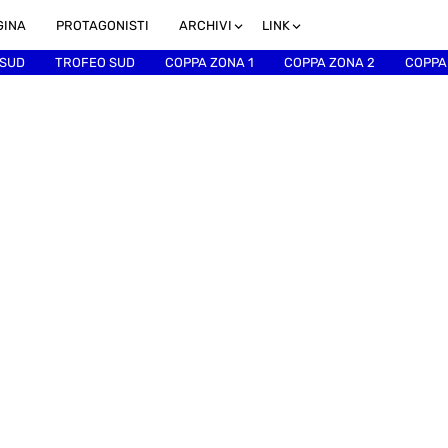
GINA
PROTAGONISTI
ARCHIVI
LINK
 SUD
TROFEO SUD
COPPA ZONA 1
COPPA ZONA 2
COPPA