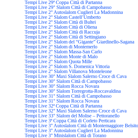
Tempi Live 29ª Coppa Città di Partanna
Tempi Live 29° Slalom Città di Campobasso
Tempi Live 2° Autoslalom Cuglieri La Madonnina
Tempi Live 2° Slalom Castell’Umberto
Tempi Live 2° Slalom Città di Bultei
Tempi Live 2° Slalom Città di Oliena
Tempi Live 2° Slalom Città di Raccuja
Tempi Live 2° Slalom Città di Settingiano
Tempi Live 2° Slalom del “Gigante” Giardinello-Sagana
Tempi Live 2° Slalom di Montemerlo
Tempi Live 2° Slalom Massa-San Carlo
Tempi Live 2° Slalom Monte di Malo
Tempi Live 2° Slalom Quota Mille
Tempi Live 2° Slalom S. Domenica Vittoria
Tempi Live 2° Slalom Villanova Monteleone
Tempi Live 30° Maxi Slalom Salerno Croce di Cava
Tempi Live 30° Slalom Città di Campobasso
Tempi Live 30° Slalom Rocca Novara
Tempi Live 30° Slalom Torregrotta-Roccavaldina
Tempi Live 31° Slalom Città di Campobasso
Tempi Live 31° Slalom Rocca Novara
Tempi Live 32ª Coppa Città di Partanna
Tempi Live 32° Maxi Slalom Salerno Croce di Cava
Tempi Live 33° Slalom del Molise – Pettoranello
Tempi Live 3ª Coppa Città di Corleto Perticara
Tempi Live 3° Autoslalom Città di Montemaggiore Belsit
Tempi Live 3° Autoslalom Cuglieri La Madonnina
Tempi Live 3° Minislalom Città di Torano