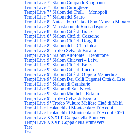
Tempi Live 7° Slalom Coppa di Ricigliano
Tempi Live 7° Slalom Curinghese
Tempi Live 7° Slalom dei Trulli – Monopoli
Tempi Live 7° Slalom del Satiro
Tempi Live 8° Autoslalom Città di Sant’Angelo Muxaro
Tempi Live 8° Maxislalom di Roccadaspide
Tempi Live 8° Slalom Città di Bolca
Tempi Live 8° Slalom Città di Cossoine
Tempi Live 8° Slalom Città di Dorgali
Tempi Live 8° Slalom della Città Iblea
Tempi Live 8° Trofeo Selva di Fasano
Tempi Live 9° Slalom Altofonte – Rebuttone
Tempi Live 9° Slalom Chiavari – Leivi
Tempi Live 9° Slalom Città di Bolca
Tempi Live 9° Slalom Città di Loceri
Tempi Live 9° Slalom Città di Oppido Mamertina
Tempi Live 9° Slalom Dei Colli Euganei Città di Este
Tempi Live 9° Slalom di Gambarie
Tempi Live 9° Slalom di San Nicola
Tempi Live 9° Slalom Mirabella Eclano
Tempi Live 9° Trofeo Selva di Fasano
Tempi Live 9° Trofeo Vulture Melfese Città di Melfi
Tempi Live I calanchi di Montechiaro D’Acqui
Tempi Live I calanchi di Montechiaro D’Acqui 2026
Tempi Live XXXIIIª Coppa della Primavera
Tempi Live XXXIª Coppa della Primavera
Test
Test