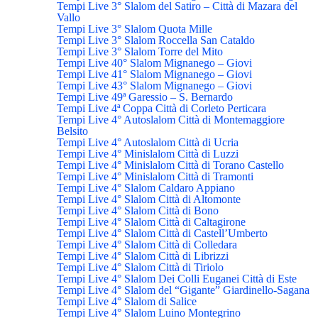
Tempi Live 3° Slalom del Satiro – Città di Mazara del
Vallo
Tempi Live 3° Slalom Quota Mille
Tempi Live 3° Slalom Roccella San Cataldo
Tempi Live 3° Slalom Torre del Mito
Tempi Live 40° Slalom Mignanego – Giovi
Tempi Live 41° Slalom Mignanego – Giovi
Tempi Live 43° Slalom Mignanego – Giovi
Tempi Live 49ª Garessio – S. Bernardo
Tempi Live 4ª Coppa Città di Corleto Perticara
Tempi Live 4° Autoslalom Città di Montemaggiore
Belsito
Tempi Live 4° Autoslalom Città di Ucria
Tempi Live 4° Minislalom Città di Luzzi
Tempi Live 4° Minislalom Città di Torano Castello
Tempi Live 4° Minislalom Città di Tramonti
Tempi Live 4° Slalom Caldaro Appiano
Tempi Live 4° Slalom Città di Altomonte
Tempi Live 4° Slalom Città di Bono
Tempi Live 4° Slalom Città di Caltagirone
Tempi Live 4° Slalom Città di Castell’Umberto
Tempi Live 4° Slalom Città di Colledara
Tempi Live 4° Slalom Città di Librizzi
Tempi Live 4° Slalom Città di Tiriolo
Tempi Live 4° Slalom Dei Colli Euganei Città di Este
Tempi Live 4° Slalom del “Gigante” Giardinello-Sagana
Tempi Live 4° Slalom di Salice
Tempi Live 4° Slalom Luino Montegrino