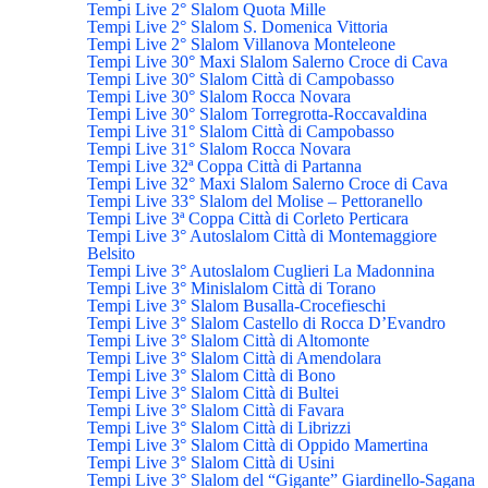
Tempi Live 2° Slalom Quota Mille
Tempi Live 2° Slalom S. Domenica Vittoria
Tempi Live 2° Slalom Villanova Monteleone
Tempi Live 30° Maxi Slalom Salerno Croce di Cava
Tempi Live 30° Slalom Città di Campobasso
Tempi Live 30° Slalom Rocca Novara
Tempi Live 30° Slalom Torregrotta-Roccavaldina
Tempi Live 31° Slalom Città di Campobasso
Tempi Live 31° Slalom Rocca Novara
Tempi Live 32ª Coppa Città di Partanna
Tempi Live 32° Maxi Slalom Salerno Croce di Cava
Tempi Live 33° Slalom del Molise – Pettoranello
Tempi Live 3ª Coppa Città di Corleto Perticara
Tempi Live 3° Autoslalom Città di Montemaggiore
Belsito
Tempi Live 3° Autoslalom Cuglieri La Madonnina
Tempi Live 3° Minislalom Città di Torano
Tempi Live 3° Slalom Busalla-Crocefieschi
Tempi Live 3° Slalom Castello di Rocca D’Evandro
Tempi Live 3° Slalom Città di Altomonte
Tempi Live 3° Slalom Città di Amendolara
Tempi Live 3° Slalom Città di Bono
Tempi Live 3° Slalom Città di Bultei
Tempi Live 3° Slalom Città di Favara
Tempi Live 3° Slalom Città di Librizzi
Tempi Live 3° Slalom Città di Oppido Mamertina
Tempi Live 3° Slalom Città di Usini
Tempi Live 3° Slalom del “Gigante” Giardinello-Sagana