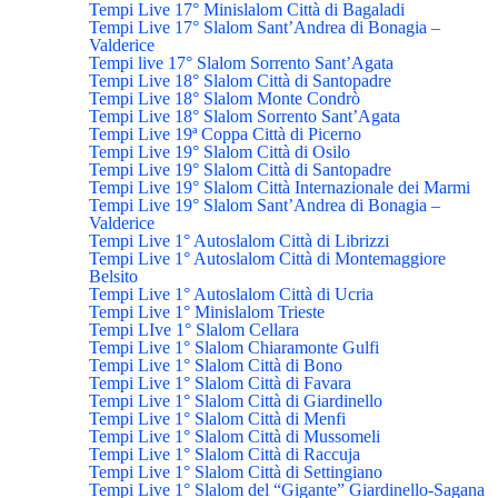
Tempi Live 17° Minislalom Città di Bagaladi
Tempi Live 17° Slalom Sant’Andrea di Bonagia –
Valderice
Tempi live 17° Slalom Sorrento Sant’Agata
Tempi Live 18° Slalom Città di Santopadre
Tempi Live 18° Slalom Monte Condrò
Tempi Live 18° Slalom Sorrento Sant’Agata
Tempi Live 19ª Coppa Città di Picerno
Tempi Live 19° Slalom Città di Osilo
Tempi Live 19° Slalom Città di Santopadre
Tempi Live 19° Slalom Città Internazionale dei Marmi
Tempi Live 19° Slalom Sant’Andrea di Bonagia –
Valderice
Tempi Live 1° Autoslalom Città di Librizzi
Tempi Live 1° Autoslalom Città di Montemaggiore
Belsito
Tempi Live 1° Autoslalom Città di Ucria
Tempi Live 1° Minislalom Trieste
Tempi LIve 1° Slalom Cellara
Tempi Live 1° Slalom Chiaramonte Gulfi
Tempi Live 1° Slalom Città di Bono
Tempi Live 1° Slalom Città di Favara
Tempi Live 1° Slalom Città di Giardinello
Tempi Live 1° Slalom Città di Menfi
Tempi Live 1° Slalom Città di Mussomeli
Tempi Live 1° Slalom Città di Raccuja
Tempi Live 1° Slalom Città di Settingiano
Tempi Live 1° Slalom del “Gigante” Giardinello-Sagana