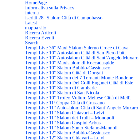
HomePage
Informativa sulla Privacy
Interna
Iscritti 28° Slalom Città di Campobasso
Latest
mappa sito
Ricerca Articoli
Ricerca Eventi
Search
Tempi Live 36° Maxi Slalom Salerno Croce di Cava
Tempi Live 10° Autoslalom Città di San Piero Patti
Tempi Live 10° Autoslalom Città di Sant’Angelo Muxaro
Tempi Live 10° Maxislalom di Roccadaspide
Tempi Live 10° Slalom Bubbio-Cassinasco
Tempi Live 10° Slalom Città di Dorgali
Tempi Live 10° Slalom dei 7 Tornanti Monte Bondone
Tempi Live 10° Slalom Dei Colli Euganei Città di Este
Tempi Live 10° Slalom di Gambarie
Tempi Live 10° Slalom di San Nicola
Tempi Live 10° Trofeo Vulture Melfese Città di Melfi
Tempi Live 11ª Coppa Città di Grassano
Tempi Live 11° Autoslalom Città di Sant’Angelo Muxaro
Tempi Live 11° Slalom Chiavari – Leivi
Tempi Live 11° Slalom dei Trulli – Monopoli
Tempi Live 11° Slalom Guspini Arbus
Tempi Live 11° Slalom Santo Stefano-Mannoli
Tempi Live 12° Slalom Bubbio-Cassinasco
Tempi Live 12° Slalom Chiavari – Leivi