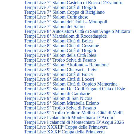
Tempi Live 7° Slalom Castello di Rocca D’Evandro
Tempi Live 7° Slalom Città di Dorgali
Tempi Live 7° Slalom Coppa di Ricigliano
Tempi Live 7° Slalom Curinghese
Tempi Live 7° Slalom dei Trulli – Monopoli
Tempi Live 7° Slalom del Satiro
Tempi Live 8° Autoslalom Città di Sant’Angelo Muxaro
Tempi Live 8° Maxislalom di Roccadaspide
Tempi Live 8° Slalom Città di Bolca
Tempi Live 8° Slalom Città di Cossoine
Tempi Live 8° Slalom Città di Dorgali
Tempi Live 8° Slalom della Città Iblea
Tempi Live 8° Trofeo Selva di Fasano
Tempi Live 9° Slalom Altofonte – Rebuttone
Tempi Live 9° Slalom Chiavari – Leivi
Tempi Live 9° Slalom Città di Bolca
Tempi Live 9° Slalom Città di Loceri
Tempi Live 9° Slalom Città di Oppido Mamertina
Tempi Live 9° Slalom Dei Colli Euganei Città di Este
Tempi Live 9° Slalom di Gambarie
Tempi Live 9° Slalom di San Nicola
Tempi Live 9° Slalom Mirabella Eclano
Tempi Live 9° Trofeo Selva di Fasano
Tempi Live 9° Trofeo Vulture Melfese Città di Melfi
Tempi Live I calanchi di Montechiaro D’Acqui
Tempi Live I calanchi di Montechiaro D’Acqui 2026
Tempi Live XXXIIIª Coppa della Primavera
Tempi Live XXXIª Coppa della Primavera