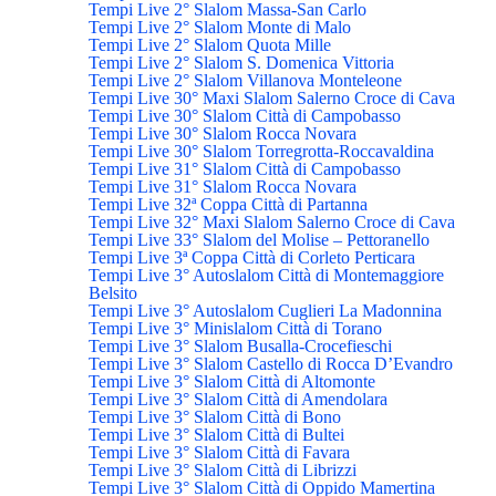
Tempi Live 2° Slalom Massa-San Carlo
Tempi Live 2° Slalom Monte di Malo
Tempi Live 2° Slalom Quota Mille
Tempi Live 2° Slalom S. Domenica Vittoria
Tempi Live 2° Slalom Villanova Monteleone
Tempi Live 30° Maxi Slalom Salerno Croce di Cava
Tempi Live 30° Slalom Città di Campobasso
Tempi Live 30° Slalom Rocca Novara
Tempi Live 30° Slalom Torregrotta-Roccavaldina
Tempi Live 31° Slalom Città di Campobasso
Tempi Live 31° Slalom Rocca Novara
Tempi Live 32ª Coppa Città di Partanna
Tempi Live 32° Maxi Slalom Salerno Croce di Cava
Tempi Live 33° Slalom del Molise – Pettoranello
Tempi Live 3ª Coppa Città di Corleto Perticara
Tempi Live 3° Autoslalom Città di Montemaggiore
Belsito
Tempi Live 3° Autoslalom Cuglieri La Madonnina
Tempi Live 3° Minislalom Città di Torano
Tempi Live 3° Slalom Busalla-Crocefieschi
Tempi Live 3° Slalom Castello di Rocca D’Evandro
Tempi Live 3° Slalom Città di Altomonte
Tempi Live 3° Slalom Città di Amendolara
Tempi Live 3° Slalom Città di Bono
Tempi Live 3° Slalom Città di Bultei
Tempi Live 3° Slalom Città di Favara
Tempi Live 3° Slalom Città di Librizzi
Tempi Live 3° Slalom Città di Oppido Mamertina