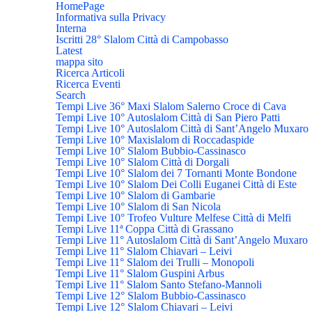
HomePage
Informativa sulla Privacy
Interna
Iscritti 28° Slalom Città di Campobasso
Latest
mappa sito
Ricerca Articoli
Ricerca Eventi
Search
Tempi Live 36° Maxi Slalom Salerno Croce di Cava
Tempi Live 10° Autoslalom Città di San Piero Patti
Tempi Live 10° Autoslalom Città di Sant’Angelo Muxaro
Tempi Live 10° Maxislalom di Roccadaspide
Tempi Live 10° Slalom Bubbio-Cassinasco
Tempi Live 10° Slalom Città di Dorgali
Tempi Live 10° Slalom dei 7 Tornanti Monte Bondone
Tempi Live 10° Slalom Dei Colli Euganei Città di Este
Tempi Live 10° Slalom di Gambarie
Tempi Live 10° Slalom di San Nicola
Tempi Live 10° Trofeo Vulture Melfese Città di Melfi
Tempi Live 11ª Coppa Città di Grassano
Tempi Live 11° Autoslalom Città di Sant’Angelo Muxaro
Tempi Live 11° Slalom Chiavari – Leivi
Tempi Live 11° Slalom dei Trulli – Monopoli
Tempi Live 11° Slalom Guspini Arbus
Tempi Live 11° Slalom Santo Stefano-Mannoli
Tempi Live 12° Slalom Bubbio-Cassinasco
Tempi Live 12° Slalom Chiavari – Leivi