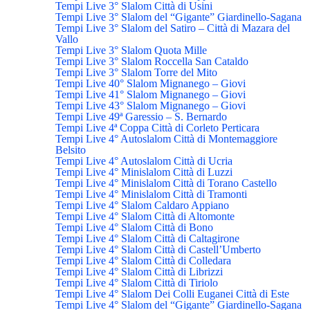
Tempi Live 3° Slalom Città di Usini
Tempi Live 3° Slalom del “Gigante” Giardinello-Sagana
Tempi Live 3° Slalom del Satiro – Città di Mazara del
Vallo
Tempi Live 3° Slalom Quota Mille
Tempi Live 3° Slalom Roccella San Cataldo
Tempi Live 3° Slalom Torre del Mito
Tempi Live 40° Slalom Mignanego – Giovi
Tempi Live 41° Slalom Mignanego – Giovi
Tempi Live 43° Slalom Mignanego – Giovi
Tempi Live 49ª Garessio – S. Bernardo
Tempi Live 4ª Coppa Città di Corleto Perticara
Tempi Live 4° Autoslalom Città di Montemaggiore
Belsito
Tempi Live 4° Autoslalom Città di Ucria
Tempi Live 4° Minislalom Città di Luzzi
Tempi Live 4° Minislalom Città di Torano Castello
Tempi Live 4° Minislalom Città di Tramonti
Tempi Live 4° Slalom Caldaro Appiano
Tempi Live 4° Slalom Città di Altomonte
Tempi Live 4° Slalom Città di Bono
Tempi Live 4° Slalom Città di Caltagirone
Tempi Live 4° Slalom Città di Castell’Umberto
Tempi Live 4° Slalom Città di Colledara
Tempi Live 4° Slalom Città di Librizzi
Tempi Live 4° Slalom Città di Tiriolo
Tempi Live 4° Slalom Dei Colli Euganei Città di Este
Tempi Live 4° Slalom del “Gigante” Giardinello-Sagana