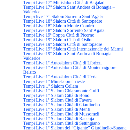
Tempi Live 17° Minislalom Città di Bagaladi
Tempi Live 17° Slalom Sant’Andrea di Bonagia –
Valderice
Tempi live 17° Slalom Sorrento Sant’Agata
Tempi Live 18° Slalom Città di Santopadre
Tempi Live 18° Slalom Monte Condrò
Tempi Live 18° Slalom Sorrento Sant’Agata
Tempi Live 19ª Coppa Città di Picerno
Tempi Live 19° Slalom Città di Osilo
Tempi Live 19° Slalom Città di Santopadre
Tempi Live 19° Slalom Città Internazionale dei Marmi
Tempi Live 19° Slalom Sant’Andrea di Bonagia –
Valderice
Tempi Live 1° Autoslalom Città di Librizzi
Tempi Live 1° Autoslalom Città di Montemaggiore
Belsito
Tempi Live 1° Autoslalom Città di Ucria
Tempi Live 1° Minislalom Trieste
Tempi LIve 1° Slalom Cellara
Tempi Live 1° Slalom Chiaramonte Gulfi
Tempi Live 1° Slalom Città di Bono
Tempi Live 1° Slalom Città di Favara
Tempi Live 1° Slalom Città di Giardinello
Tempi Live 1° Slalom Città di Menfi
Tempi Live 1° Slalom Città di Mussomeli
Tempi Live 1° Slalom Città di Raccuja
Tempi Live 1° Slalom Città di Settingiano
Tempi Live 1° Slalom del “Gigante” Giardinello-Sagana