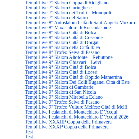
Tempi Live 7° Slalom Coppa di Ricigliano
Tempi Live 7° Slalom Curinghese
Tempi Live 7° Slalom dei Trulli – Monopoli
Tempi Live 7° Slalom del Satiro
Tempi Live 8° Autoslalom Città di Sant’Angelo Muxaro
Tempi Live 8° Maxislalom di Roccadaspide
Tempi Live 8° Slalom Città di Bolca
Tempi Live 8° Slalom Città di Cossoine
Tempi Live 8° Slalom Città di Dorgali
Tempi Live 8° Slalom della Città Iblea
Tempi Live 8° Trofeo Selva di Fasano
Tempi Live 9° Slalom Altofonte – Rebuttone
Tempi Live 9° Slalom Chiavari – Leivi
Tempi Live 9° Slalom Città di Bolca
Tempi Live 9° Slalom Città di Loceri
Tempi Live 9° Slalom Città di Oppido Mamertina
Tempi Live 9° Slalom Dei Colli Euganei Città di Este
Tempi Live 9° Slalom di Gambarie
Tempi Live 9° Slalom di San Nicola
Tempi Live 9° Slalom Mirabella Eclano
Tempi Live 9° Trofeo Selva di Fasano
Tempi Live 9° Trofeo Vulture Melfese Città di Melfi
Tempi Live I calanchi di Montechiaro D’Acqui
Tempi Live I calanchi di Montechiaro D’Acqui 2026
Tempi Live XXXIIIª Coppa della Primavera
Tempi Live XXXIª Coppa della Primavera
Test
Test