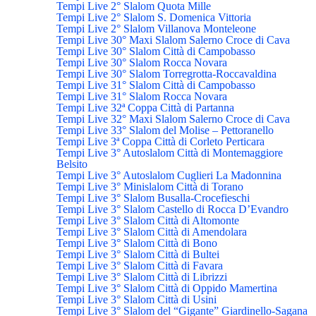
Tempi Live 2° Slalom Quota Mille
Tempi Live 2° Slalom S. Domenica Vittoria
Tempi Live 2° Slalom Villanova Monteleone
Tempi Live 30° Maxi Slalom Salerno Croce di Cava
Tempi Live 30° Slalom Città di Campobasso
Tempi Live 30° Slalom Rocca Novara
Tempi Live 30° Slalom Torregrotta-Roccavaldina
Tempi Live 31° Slalom Città di Campobasso
Tempi Live 31° Slalom Rocca Novara
Tempi Live 32ª Coppa Città di Partanna
Tempi Live 32° Maxi Slalom Salerno Croce di Cava
Tempi Live 33° Slalom del Molise – Pettoranello
Tempi Live 3ª Coppa Città di Corleto Perticara
Tempi Live 3° Autoslalom Città di Montemaggiore
Belsito
Tempi Live 3° Autoslalom Cuglieri La Madonnina
Tempi Live 3° Minislalom Città di Torano
Tempi Live 3° Slalom Busalla-Crocefieschi
Tempi Live 3° Slalom Castello di Rocca D’Evandro
Tempi Live 3° Slalom Città di Altomonte
Tempi Live 3° Slalom Città di Amendolara
Tempi Live 3° Slalom Città di Bono
Tempi Live 3° Slalom Città di Bultei
Tempi Live 3° Slalom Città di Favara
Tempi Live 3° Slalom Città di Librizzi
Tempi Live 3° Slalom Città di Oppido Mamertina
Tempi Live 3° Slalom Città di Usini
Tempi Live 3° Slalom del “Gigante” Giardinello-Sagana