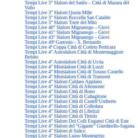
Tempi Live 3° Slalom del Satiro – Città di Mazara del
Vallo
Tempi Live 3° Slalom Quota Mille
Tempi Live 3° Slalom Roccella San Cataldo
Tempi Live 3° Slalom Torre del Mito
Tempi Live 40° Slalom Mignanego – Giovi
Tempi Live 41° Slalom Mignanego – Giovi
Tempi Live 43° Slalom Mignanego – Giovi
Tempi Live 49ª Garessio – S. Bernardo
Tempi Live 4ª Coppa Città di Corleto Perticara
Tempi Live 4° Autoslalom Città di Montemaggiore
Belsito
Tempi Live 4° Autoslalom Città di Ucria
Tempi Live 4° Minislalom Città di Luzzi
Tempi Live 4° Minislalom Città di Torano Castello
Tempi Live 4° Minislalom Città di Tramonti
Tempi Live 4° Slalom Caldaro Appiano
Tempi Live 4° Slalom Città di Altomonte
Tempi Live 4° Slalom Città di Bono
Tempi Live 4° Slalom Città di Caltagirone
Tempi Live 4° Slalom Città di Castell’Umberto
Tempi Live 4° Slalom Città di Colledara
Tempi Live 4° Slalom Città di Librizzi
Tempi Live 4° Slalom Città di Tiriolo
Tempi Live 4° Slalom Dei Colli Euganei Città di Este
Tempi Live 4° Slalom del “Gigante” Giardinello-Sagana
Tempi Live 4° Slalom di Salice
Tempi Live 4° Slalom Luino Montegrino