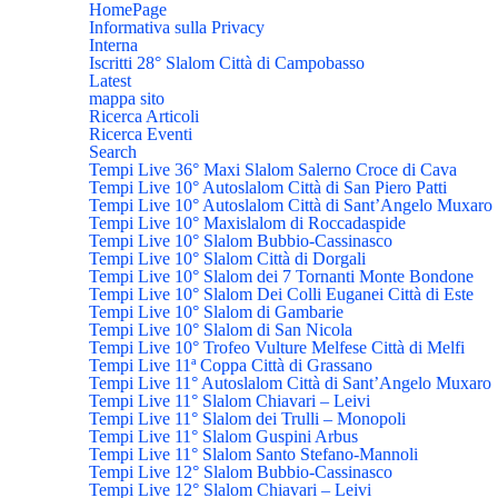
HomePage
Informativa sulla Privacy
Interna
Iscritti 28° Slalom Città di Campobasso
Latest
mappa sito
Ricerca Articoli
Ricerca Eventi
Search
Tempi Live 36° Maxi Slalom Salerno Croce di Cava
Tempi Live 10° Autoslalom Città di San Piero Patti
Tempi Live 10° Autoslalom Città di Sant’Angelo Muxaro
Tempi Live 10° Maxislalom di Roccadaspide
Tempi Live 10° Slalom Bubbio-Cassinasco
Tempi Live 10° Slalom Città di Dorgali
Tempi Live 10° Slalom dei 7 Tornanti Monte Bondone
Tempi Live 10° Slalom Dei Colli Euganei Città di Este
Tempi Live 10° Slalom di Gambarie
Tempi Live 10° Slalom di San Nicola
Tempi Live 10° Trofeo Vulture Melfese Città di Melfi
Tempi Live 11ª Coppa Città di Grassano
Tempi Live 11° Autoslalom Città di Sant’Angelo Muxaro
Tempi Live 11° Slalom Chiavari – Leivi
Tempi Live 11° Slalom dei Trulli – Monopoli
Tempi Live 11° Slalom Guspini Arbus
Tempi Live 11° Slalom Santo Stefano-Mannoli
Tempi Live 12° Slalom Bubbio-Cassinasco
Tempi Live 12° Slalom Chiavari – Leivi