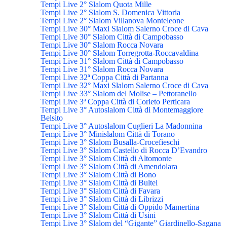
Tempi Live 2° Slalom Quota Mille
Tempi Live 2° Slalom S. Domenica Vittoria
Tempi Live 2° Slalom Villanova Monteleone
Tempi Live 30° Maxi Slalom Salerno Croce di Cava
Tempi Live 30° Slalom Città di Campobasso
Tempi Live 30° Slalom Rocca Novara
Tempi Live 30° Slalom Torregrotta-Roccavaldina
Tempi Live 31° Slalom Città di Campobasso
Tempi Live 31° Slalom Rocca Novara
Tempi Live 32ª Coppa Città di Partanna
Tempi Live 32° Maxi Slalom Salerno Croce di Cava
Tempi Live 33° Slalom del Molise – Pettoranello
Tempi Live 3ª Coppa Città di Corleto Perticara
Tempi Live 3° Autoslalom Città di Montemaggiore
Belsito
Tempi Live 3° Autoslalom Cuglieri La Madonnina
Tempi Live 3° Minislalom Città di Torano
Tempi Live 3° Slalom Busalla-Crocefieschi
Tempi Live 3° Slalom Castello di Rocca D’Evandro
Tempi Live 3° Slalom Città di Altomonte
Tempi Live 3° Slalom Città di Amendolara
Tempi Live 3° Slalom Città di Bono
Tempi Live 3° Slalom Città di Bultei
Tempi Live 3° Slalom Città di Favara
Tempi Live 3° Slalom Città di Librizzi
Tempi Live 3° Slalom Città di Oppido Mamertina
Tempi Live 3° Slalom Città di Usini
Tempi Live 3° Slalom del “Gigante” Giardinello-Sagana