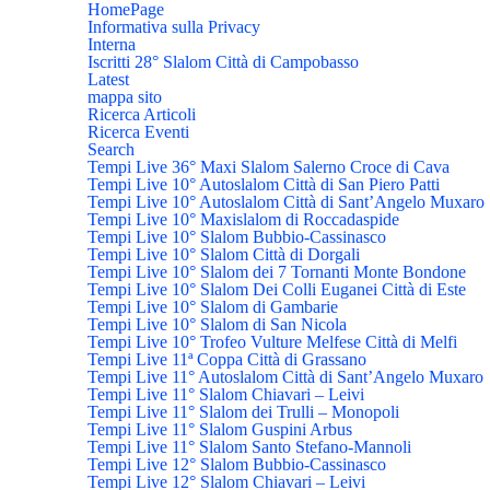
HomePage
Informativa sulla Privacy
Interna
Iscritti 28° Slalom Città di Campobasso
Latest
mappa sito
Ricerca Articoli
Ricerca Eventi
Search
Tempi Live 36° Maxi Slalom Salerno Croce di Cava
Tempi Live 10° Autoslalom Città di San Piero Patti
Tempi Live 10° Autoslalom Città di Sant’Angelo Muxaro
Tempi Live 10° Maxislalom di Roccadaspide
Tempi Live 10° Slalom Bubbio-Cassinasco
Tempi Live 10° Slalom Città di Dorgali
Tempi Live 10° Slalom dei 7 Tornanti Monte Bondone
Tempi Live 10° Slalom Dei Colli Euganei Città di Este
Tempi Live 10° Slalom di Gambarie
Tempi Live 10° Slalom di San Nicola
Tempi Live 10° Trofeo Vulture Melfese Città di Melfi
Tempi Live 11ª Coppa Città di Grassano
Tempi Live 11° Autoslalom Città di Sant’Angelo Muxaro
Tempi Live 11° Slalom Chiavari – Leivi
Tempi Live 11° Slalom dei Trulli – Monopoli
Tempi Live 11° Slalom Guspini Arbus
Tempi Live 11° Slalom Santo Stefano-Mannoli
Tempi Live 12° Slalom Bubbio-Cassinasco
Tempi Live 12° Slalom Chiavari – Leivi