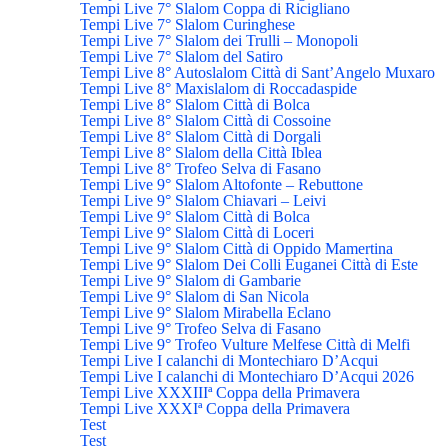
Tempi Live 7° Slalom Coppa di Ricigliano
Tempi Live 7° Slalom Curinghese
Tempi Live 7° Slalom dei Trulli – Monopoli
Tempi Live 7° Slalom del Satiro
Tempi Live 8° Autoslalom Città di Sant’Angelo Muxaro
Tempi Live 8° Maxislalom di Roccadaspide
Tempi Live 8° Slalom Città di Bolca
Tempi Live 8° Slalom Città di Cossoine
Tempi Live 8° Slalom Città di Dorgali
Tempi Live 8° Slalom della Città Iblea
Tempi Live 8° Trofeo Selva di Fasano
Tempi Live 9° Slalom Altofonte – Rebuttone
Tempi Live 9° Slalom Chiavari – Leivi
Tempi Live 9° Slalom Città di Bolca
Tempi Live 9° Slalom Città di Loceri
Tempi Live 9° Slalom Città di Oppido Mamertina
Tempi Live 9° Slalom Dei Colli Euganei Città di Este
Tempi Live 9° Slalom di Gambarie
Tempi Live 9° Slalom di San Nicola
Tempi Live 9° Slalom Mirabella Eclano
Tempi Live 9° Trofeo Selva di Fasano
Tempi Live 9° Trofeo Vulture Melfese Città di Melfi
Tempi Live I calanchi di Montechiaro D’Acqui
Tempi Live I calanchi di Montechiaro D’Acqui 2026
Tempi Live XXXIIIª Coppa della Primavera
Tempi Live XXXIª Coppa della Primavera
Test
Test