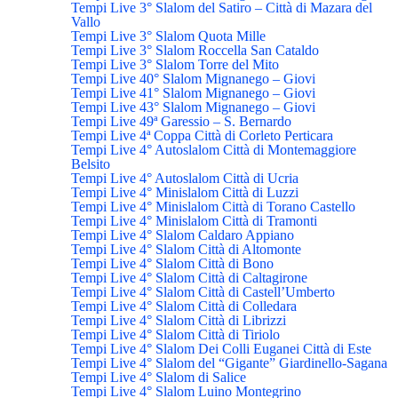
Tempi Live 3° Slalom del Satiro – Città di Mazara del
Vallo
Tempi Live 3° Slalom Quota Mille
Tempi Live 3° Slalom Roccella San Cataldo
Tempi Live 3° Slalom Torre del Mito
Tempi Live 40° Slalom Mignanego – Giovi
Tempi Live 41° Slalom Mignanego – Giovi
Tempi Live 43° Slalom Mignanego – Giovi
Tempi Live 49ª Garessio – S. Bernardo
Tempi Live 4ª Coppa Città di Corleto Perticara
Tempi Live 4° Autoslalom Città di Montemaggiore
Belsito
Tempi Live 4° Autoslalom Città di Ucria
Tempi Live 4° Minislalom Città di Luzzi
Tempi Live 4° Minislalom Città di Torano Castello
Tempi Live 4° Minislalom Città di Tramonti
Tempi Live 4° Slalom Caldaro Appiano
Tempi Live 4° Slalom Città di Altomonte
Tempi Live 4° Slalom Città di Bono
Tempi Live 4° Slalom Città di Caltagirone
Tempi Live 4° Slalom Città di Castell’Umberto
Tempi Live 4° Slalom Città di Colledara
Tempi Live 4° Slalom Città di Librizzi
Tempi Live 4° Slalom Città di Tiriolo
Tempi Live 4° Slalom Dei Colli Euganei Città di Este
Tempi Live 4° Slalom del “Gigante” Giardinello-Sagana
Tempi Live 4° Slalom di Salice
Tempi Live 4° Slalom Luino Montegrino