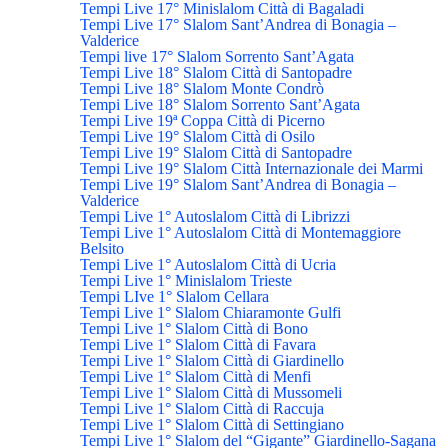
Tempi Live 17° Minislalom Città di Bagaladi
Tempi Live 17° Slalom Sant’Andrea di Bonagia –
Valderice
Tempi live 17° Slalom Sorrento Sant’Agata
Tempi Live 18° Slalom Città di Santopadre
Tempi Live 18° Slalom Monte Condrò
Tempi Live 18° Slalom Sorrento Sant’Agata
Tempi Live 19ª Coppa Città di Picerno
Tempi Live 19° Slalom Città di Osilo
Tempi Live 19° Slalom Città di Santopadre
Tempi Live 19° Slalom Città Internazionale dei Marmi
Tempi Live 19° Slalom Sant’Andrea di Bonagia –
Valderice
Tempi Live 1° Autoslalom Città di Librizzi
Tempi Live 1° Autoslalom Città di Montemaggiore
Belsito
Tempi Live 1° Autoslalom Città di Ucria
Tempi Live 1° Minislalom Trieste
Tempi LIve 1° Slalom Cellara
Tempi Live 1° Slalom Chiaramonte Gulfi
Tempi Live 1° Slalom Città di Bono
Tempi Live 1° Slalom Città di Favara
Tempi Live 1° Slalom Città di Giardinello
Tempi Live 1° Slalom Città di Menfi
Tempi Live 1° Slalom Città di Mussomeli
Tempi Live 1° Slalom Città di Raccuja
Tempi Live 1° Slalom Città di Settingiano
Tempi Live 1° Slalom del “Gigante” Giardinello-Sagana