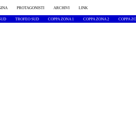
GINA
PROTAGONISTI
ARCHIVI
LINK
SUD
TROFEO SUD
COPPA ZONA 1
COPPA ZONA 2
COPPA ZO