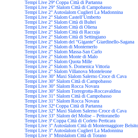
Tempi Live 29ª Coppa Città di Partanna
Tempi Live 29° Slalom Città di Campobasso
Tempi Live 2° Autoslalom Cuglieri La Madonnina
Tempi Live 2° Slalom Castell’Umberto
Tempi Live 2° Slalom Città di Bultei
Tempi Live 2° Slalom Città di Oliena
Tempi Live 2° Slalom Città di Raccuja
Tempi Live 2° Slalom Città di Settingiano
Tempi Live 2° Slalom del “Gigante” Giardinello-Sagana
Tempi Live 2° Slalom di Montemerlo
Tempi Live 2° Slalom Massa-San Carlo
Tempi Live 2° Slalom Monte di Malo
Tempi Live 2° Slalom Quota Mille
Tempi Live 2° Slalom S. Domenica Vittoria
Tempi Live 2° Slalom Villanova Monteleone
Tempi Live 30° Maxi Slalom Salerno Croce di Cava
Tempi Live 30° Slalom Città di Campobasso
Tempi Live 30° Slalom Rocca Novara
Tempi Live 30° Slalom Torregrotta-Roccavaldina
Tempi Live 31° Slalom Città di Campobasso
Tempi Live 31° Slalom Rocca Novara
Tempi Live 32ª Coppa Città di Partanna
Tempi Live 32° Maxi Slalom Salerno Croce di Cava
Tempi Live 33° Slalom del Molise – Pettoranello
Tempi Live 3ª Coppa Città di Corleto Perticara
Tempi Live 3° Autoslalom Città di Montemaggiore Belsit
Tempi Live 3° Autoslalom Cuglieri La Madonnina
Tempi Live 3° Minislalom Città di Torano