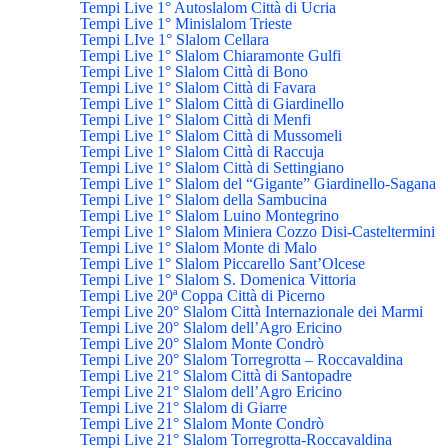
Tempi Live 1° Autoslalom Città di Ucria
Tempi Live 1° Minislalom Trieste
Tempi LIve 1° Slalom Cellara
Tempi Live 1° Slalom Chiaramonte Gulfi
Tempi Live 1° Slalom Città di Bono
Tempi Live 1° Slalom Città di Favara
Tempi Live 1° Slalom Città di Giardinello
Tempi Live 1° Slalom Città di Menfi
Tempi Live 1° Slalom Città di Mussomeli
Tempi Live 1° Slalom Città di Raccuja
Tempi Live 1° Slalom Città di Settingiano
Tempi Live 1° Slalom del “Gigante” Giardinello-Sagana
Tempi Live 1° Slalom della Sambucina
Tempi Live 1° Slalom Luino Montegrino
Tempi Live 1° Slalom Miniera Cozzo Disi-Casteltermini
Tempi Live 1° Slalom Monte di Malo
Tempi Live 1° Slalom Piccarello Sant’Olcese
Tempi Live 1° Slalom S. Domenica Vittoria
Tempi Live 20ª Coppa Città di Picerno
Tempi Live 20° Slalom Città Internazionale dei Marmi
Tempi Live 20° Slalom dell’Agro Ericino
Tempi Live 20° Slalom Monte Condrò
Tempi Live 20° Slalom Torregrotta – Roccavaldina
Tempi Live 21° Slalom Città di Santopadre
Tempi Live 21° Slalom dell’Agro Ericino
Tempi Live 21° Slalom di Giarre
Tempi Live 21° Slalom Monte Condrò
Tempi Live 21° Slalom Torregrotta-Roccavaldina