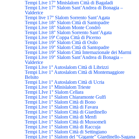
Tempi Live 17° Minislalom Città di Bagaladi
Tempi Live 17° Slalom Sant’Andrea di Bonagia –
Valderice
Tempi live 17° Slalom Sorrento Sant’Agata
Tempi Live 18° Slalom Città di Santopadre
Tempi Live 18° Slalom Monte Condrò
Tempi Live 18° Slalom Sorrento Sant’Agata
Tempi Live 19ª Coppa Città di Picerno
Tempi Live 19° Slalom Città di Osilo
Tempi Live 19° Slalom Città di Santopadre
Tempi Live 19° Slalom Città Internazionale dei Marmi
Tempi Live 19° Slalom Sant’Andrea di Bonagia –
Valderice
Tempi Live 1° Autoslalom Città di Librizzi
Tempi Live 1° Autoslalom Città di Montemaggiore
Belsito
Tempi Live 1° Autoslalom Città di Ucria
Tempi Live 1° Minislalom Trieste
Tempi LIve 1° Slalom Cellara
Tempi Live 1° Slalom Chiaramonte Gulfi
Tempi Live 1° Slalom Città di Bono
Tempi Live 1° Slalom Città di Favara
Tempi Live 1° Slalom Città di Giardinello
Tempi Live 1° Slalom Città di Menfi
Tempi Live 1° Slalom Città di Mussomeli
Tempi Live 1° Slalom Città di Raccuja
Tempi Live 1° Slalom Città di Settingiano
Tempi Live 1° Slalom del “Gigante” Giardinello-Sagana