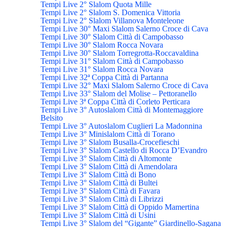
Tempi Live 2° Slalom Quota Mille
Tempi Live 2° Slalom S. Domenica Vittoria
Tempi Live 2° Slalom Villanova Monteleone
Tempi Live 30° Maxi Slalom Salerno Croce di Cava
Tempi Live 30° Slalom Città di Campobasso
Tempi Live 30° Slalom Rocca Novara
Tempi Live 30° Slalom Torregrotta-Roccavaldina
Tempi Live 31° Slalom Città di Campobasso
Tempi Live 31° Slalom Rocca Novara
Tempi Live 32ª Coppa Città di Partanna
Tempi Live 32° Maxi Slalom Salerno Croce di Cava
Tempi Live 33° Slalom del Molise – Pettoranello
Tempi Live 3ª Coppa Città di Corleto Perticara
Tempi Live 3° Autoslalom Città di Montemaggiore
Belsito
Tempi Live 3° Autoslalom Cuglieri La Madonnina
Tempi Live 3° Minislalom Città di Torano
Tempi Live 3° Slalom Busalla-Crocefieschi
Tempi Live 3° Slalom Castello di Rocca D’Evandro
Tempi Live 3° Slalom Città di Altomonte
Tempi Live 3° Slalom Città di Amendolara
Tempi Live 3° Slalom Città di Bono
Tempi Live 3° Slalom Città di Bultei
Tempi Live 3° Slalom Città di Favara
Tempi Live 3° Slalom Città di Librizzi
Tempi Live 3° Slalom Città di Oppido Mamertina
Tempi Live 3° Slalom Città di Usini
Tempi Live 3° Slalom del “Gigante” Giardinello-Sagana