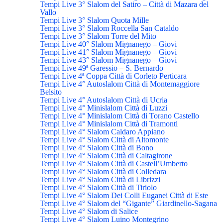
Tempi Live 3° Slalom del Satiro – Città di Mazara del
Vallo
Tempi Live 3° Slalom Quota Mille
Tempi Live 3° Slalom Roccella San Cataldo
Tempi Live 3° Slalom Torre del Mito
Tempi Live 40° Slalom Mignanego – Giovi
Tempi Live 41° Slalom Mignanego – Giovi
Tempi Live 43° Slalom Mignanego – Giovi
Tempi Live 49ª Garessio – S. Bernardo
Tempi Live 4ª Coppa Città di Corleto Perticara
Tempi Live 4° Autoslalom Città di Montemaggiore
Belsito
Tempi Live 4° Autoslalom Città di Ucria
Tempi Live 4° Minislalom Città di Luzzi
Tempi Live 4° Minislalom Città di Torano Castello
Tempi Live 4° Minislalom Città di Tramonti
Tempi Live 4° Slalom Caldaro Appiano
Tempi Live 4° Slalom Città di Altomonte
Tempi Live 4° Slalom Città di Bono
Tempi Live 4° Slalom Città di Caltagirone
Tempi Live 4° Slalom Città di Castell’Umberto
Tempi Live 4° Slalom Città di Colledara
Tempi Live 4° Slalom Città di Librizzi
Tempi Live 4° Slalom Città di Tiriolo
Tempi Live 4° Slalom Dei Colli Euganei Città di Este
Tempi Live 4° Slalom del “Gigante” Giardinello-Sagana
Tempi Live 4° Slalom di Salice
Tempi Live 4° Slalom Luino Montegrino