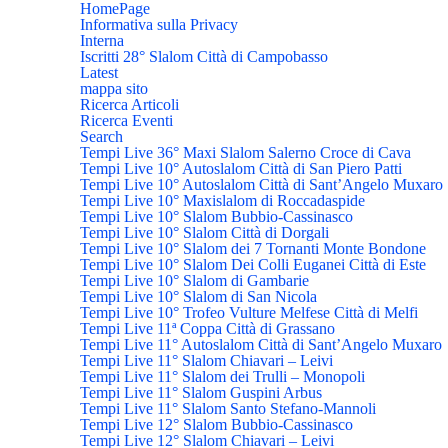
HomePage
Informativa sulla Privacy
Interna
Iscritti 28° Slalom Città di Campobasso
Latest
mappa sito
Ricerca Articoli
Ricerca Eventi
Search
Tempi Live 36° Maxi Slalom Salerno Croce di Cava
Tempi Live 10° Autoslalom Città di San Piero Patti
Tempi Live 10° Autoslalom Città di Sant’Angelo Muxaro
Tempi Live 10° Maxislalom di Roccadaspide
Tempi Live 10° Slalom Bubbio-Cassinasco
Tempi Live 10° Slalom Città di Dorgali
Tempi Live 10° Slalom dei 7 Tornanti Monte Bondone
Tempi Live 10° Slalom Dei Colli Euganei Città di Este
Tempi Live 10° Slalom di Gambarie
Tempi Live 10° Slalom di San Nicola
Tempi Live 10° Trofeo Vulture Melfese Città di Melfi
Tempi Live 11ª Coppa Città di Grassano
Tempi Live 11° Autoslalom Città di Sant’Angelo Muxaro
Tempi Live 11° Slalom Chiavari – Leivi
Tempi Live 11° Slalom dei Trulli – Monopoli
Tempi Live 11° Slalom Guspini Arbus
Tempi Live 11° Slalom Santo Stefano-Mannoli
Tempi Live 12° Slalom Bubbio-Cassinasco
Tempi Live 12° Slalom Chiavari – Leivi