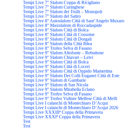
Tempi Live 7° Slalom Coppa di Ricigliano
Tempi Live 7° Slalom Curinghese
Tempi Live 7° Slalom dei Trulli – Monopoli
Tempi Live 7° Slalom del Satiro
Tempi Live 8° Autoslalom Città di Sant’Angelo Muxaro
Tempi Live 8° Maxislalom di Roccadaspide
Tempi Live 8° Slalom Città di Bolca
Tempi Live 8° Slalom Città di Cossoine
Tempi Live 8° Slalom Città di Dorgali
Tempi Live 8° Slalom della Città Iblea
Tempi Live 8° Trofeo Selva di Fasano
Tempi Live 9° Slalom Altofonte – Rebuttone
Tempi Live 9° Slalom Chiavari – Leivi
Tempi Live 9° Slalom Città di Bolca
Tempi Live 9° Slalom Città di Loceri
Tempi Live 9° Slalom Città di Oppido Mamertina
Tempi Live 9° Slalom Dei Colli Euganei Città di Este
Tempi Live 9° Slalom di Gambarie
Tempi Live 9° Slalom di San Nicola
Tempi Live 9° Slalom Mirabella Eclano
Tempi Live 9° Trofeo Selva di Fasano
Tempi Live 9° Trofeo Vulture Melfese Città di Melfi
Tempi Live I calanchi di Montechiaro D’Acqui
Tempi Live I calanchi di Montechiaro D’Acqui 2026
Tempi Live XXXIIIª Coppa della Primavera
Tempi Live XXXIª Coppa della Primavera
Test
Test