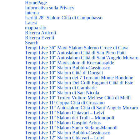
HomePage
Informativa sulla Privacy
Interna
Iscritti 28° Slalom Città di Campobasso
Latest
mappa sito
Ricerca Articoli
Ricerca Eventi
Search
Tempi Live 36° Maxi Slalom Salerno Croce di Cava
Tempi Live 10° Autoslalom Città di San Piero Patti
Tempi Live 10° Autoslalom Città di Sant’Angelo Muxaro
Tempi Live 10° Maxislalom di Roccadaspide
Tempi Live 10° Slalom Bubbio-Cassinasco
Tempi Live 10° Slalom Città di Dorgali
Tempi Live 10° Slalom dei 7 Tornanti Monte Bondone
Tempi Live 10° Slalom Dei Colli Euganei Città di Este
Tempi Live 10° Slalom di Gambarie
Tempi Live 10° Slalom di San Nicola
Tempi Live 10° Trofeo Vulture Melfese Città di Melfi
Tempi Live 11ª Coppa Città di Grassano
Tempi Live 11° Autoslalom Città di Sant’Angelo Muxaro
Tempi Live 11° Slalom Chiavari – Leivi
Tempi Live 11° Slalom dei Trulli – Monopoli
Tempi Live 11° Slalom Guspini Arbus
Tempi Live 11° Slalom Santo Stefano-Mannoli
Tempi Live 12° Slalom Bubbio-Cassinasco
Tempi Live 12° Slalom Chiavari – Leivi