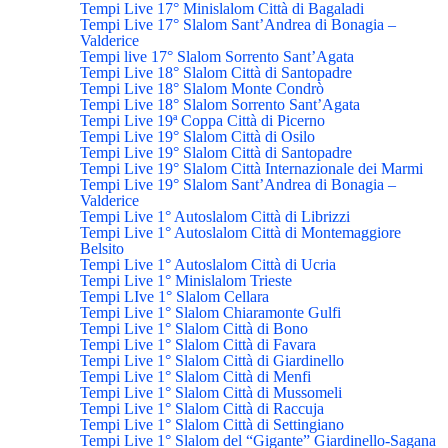
Tempi Live 17° Minislalom Città di Bagaladi
Tempi Live 17° Slalom Sant’Andrea di Bonagia –
Valderice
Tempi live 17° Slalom Sorrento Sant’Agata
Tempi Live 18° Slalom Città di Santopadre
Tempi Live 18° Slalom Monte Condrò
Tempi Live 18° Slalom Sorrento Sant’Agata
Tempi Live 19ª Coppa Città di Picerno
Tempi Live 19° Slalom Città di Osilo
Tempi Live 19° Slalom Città di Santopadre
Tempi Live 19° Slalom Città Internazionale dei Marmi
Tempi Live 19° Slalom Sant’Andrea di Bonagia –
Valderice
Tempi Live 1° Autoslalom Città di Librizzi
Tempi Live 1° Autoslalom Città di Montemaggiore
Belsito
Tempi Live 1° Autoslalom Città di Ucria
Tempi Live 1° Minislalom Trieste
Tempi LIve 1° Slalom Cellara
Tempi Live 1° Slalom Chiaramonte Gulfi
Tempi Live 1° Slalom Città di Bono
Tempi Live 1° Slalom Città di Favara
Tempi Live 1° Slalom Città di Giardinello
Tempi Live 1° Slalom Città di Menfi
Tempi Live 1° Slalom Città di Mussomeli
Tempi Live 1° Slalom Città di Raccuja
Tempi Live 1° Slalom Città di Settingiano
Tempi Live 1° Slalom del “Gigante” Giardinello-Sagana