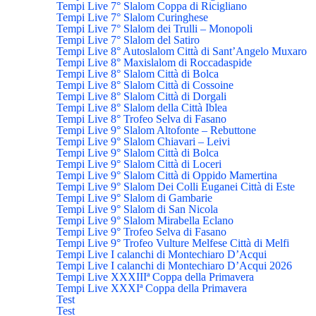
Tempi Live 7° Slalom Coppa di Ricigliano
Tempi Live 7° Slalom Curinghese
Tempi Live 7° Slalom dei Trulli – Monopoli
Tempi Live 7° Slalom del Satiro
Tempi Live 8° Autoslalom Città di Sant’Angelo Muxaro
Tempi Live 8° Maxislalom di Roccadaspide
Tempi Live 8° Slalom Città di Bolca
Tempi Live 8° Slalom Città di Cossoine
Tempi Live 8° Slalom Città di Dorgali
Tempi Live 8° Slalom della Città Iblea
Tempi Live 8° Trofeo Selva di Fasano
Tempi Live 9° Slalom Altofonte – Rebuttone
Tempi Live 9° Slalom Chiavari – Leivi
Tempi Live 9° Slalom Città di Bolca
Tempi Live 9° Slalom Città di Loceri
Tempi Live 9° Slalom Città di Oppido Mamertina
Tempi Live 9° Slalom Dei Colli Euganei Città di Este
Tempi Live 9° Slalom di Gambarie
Tempi Live 9° Slalom di San Nicola
Tempi Live 9° Slalom Mirabella Eclano
Tempi Live 9° Trofeo Selva di Fasano
Tempi Live 9° Trofeo Vulture Melfese Città di Melfi
Tempi Live I calanchi di Montechiaro D’Acqui
Tempi Live I calanchi di Montechiaro D’Acqui 2026
Tempi Live XXXIIIª Coppa della Primavera
Tempi Live XXXIª Coppa della Primavera
Test
Test