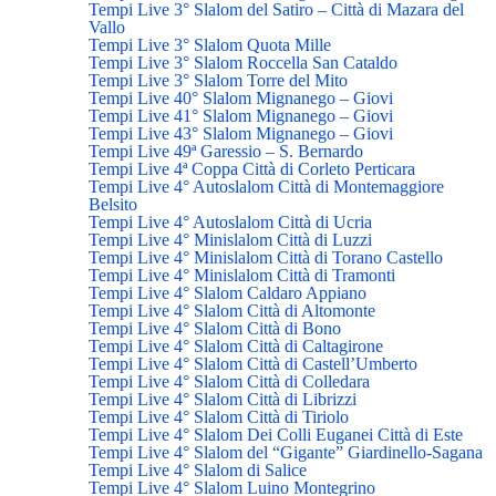
Tempi Live 3° Slalom del Satiro – Città di Mazara del
Vallo
Tempi Live 3° Slalom Quota Mille
Tempi Live 3° Slalom Roccella San Cataldo
Tempi Live 3° Slalom Torre del Mito
Tempi Live 40° Slalom Mignanego – Giovi
Tempi Live 41° Slalom Mignanego – Giovi
Tempi Live 43° Slalom Mignanego – Giovi
Tempi Live 49ª Garessio – S. Bernardo
Tempi Live 4ª Coppa Città di Corleto Perticara
Tempi Live 4° Autoslalom Città di Montemaggiore
Belsito
Tempi Live 4° Autoslalom Città di Ucria
Tempi Live 4° Minislalom Città di Luzzi
Tempi Live 4° Minislalom Città di Torano Castello
Tempi Live 4° Minislalom Città di Tramonti
Tempi Live 4° Slalom Caldaro Appiano
Tempi Live 4° Slalom Città di Altomonte
Tempi Live 4° Slalom Città di Bono
Tempi Live 4° Slalom Città di Caltagirone
Tempi Live 4° Slalom Città di Castell’Umberto
Tempi Live 4° Slalom Città di Colledara
Tempi Live 4° Slalom Città di Librizzi
Tempi Live 4° Slalom Città di Tiriolo
Tempi Live 4° Slalom Dei Colli Euganei Città di Este
Tempi Live 4° Slalom del “Gigante” Giardinello-Sagana
Tempi Live 4° Slalom di Salice
Tempi Live 4° Slalom Luino Montegrino