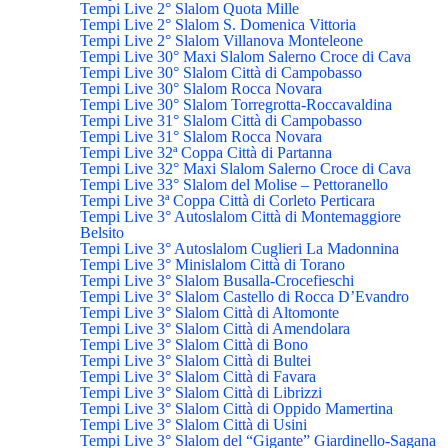
Tempi Live 2° Slalom Quota Mille
Tempi Live 2° Slalom S. Domenica Vittoria
Tempi Live 2° Slalom Villanova Monteleone
Tempi Live 30° Maxi Slalom Salerno Croce di Cava
Tempi Live 30° Slalom Città di Campobasso
Tempi Live 30° Slalom Rocca Novara
Tempi Live 30° Slalom Torregrotta-Roccavaldina
Tempi Live 31° Slalom Città di Campobasso
Tempi Live 31° Slalom Rocca Novara
Tempi Live 32ª Coppa Città di Partanna
Tempi Live 32° Maxi Slalom Salerno Croce di Cava
Tempi Live 33° Slalom del Molise – Pettoranello
Tempi Live 3ª Coppa Città di Corleto Perticara
Tempi Live 3° Autoslalom Città di Montemaggiore
Belsito
Tempi Live 3° Autoslalom Cuglieri La Madonnina
Tempi Live 3° Minislalom Città di Torano
Tempi Live 3° Slalom Busalla-Crocefieschi
Tempi Live 3° Slalom Castello di Rocca D’Evandro
Tempi Live 3° Slalom Città di Altomonte
Tempi Live 3° Slalom Città di Amendolara
Tempi Live 3° Slalom Città di Bono
Tempi Live 3° Slalom Città di Bultei
Tempi Live 3° Slalom Città di Favara
Tempi Live 3° Slalom Città di Librizzi
Tempi Live 3° Slalom Città di Oppido Mamertina
Tempi Live 3° Slalom Città di Usini
Tempi Live 3° Slalom del “Gigante” Giardinello-Sagana