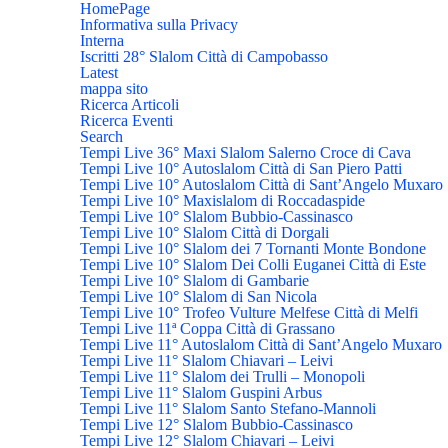
HomePage
Informativa sulla Privacy
Interna
Iscritti 28° Slalom Città di Campobasso
Latest
mappa sito
Ricerca Articoli
Ricerca Eventi
Search
Tempi Live 36° Maxi Slalom Salerno Croce di Cava
Tempi Live 10° Autoslalom Città di San Piero Patti
Tempi Live 10° Autoslalom Città di Sant’Angelo Muxaro
Tempi Live 10° Maxislalom di Roccadaspide
Tempi Live 10° Slalom Bubbio-Cassinasco
Tempi Live 10° Slalom Città di Dorgali
Tempi Live 10° Slalom dei 7 Tornanti Monte Bondone
Tempi Live 10° Slalom Dei Colli Euganei Città di Este
Tempi Live 10° Slalom di Gambarie
Tempi Live 10° Slalom di San Nicola
Tempi Live 10° Trofeo Vulture Melfese Città di Melfi
Tempi Live 11ª Coppa Città di Grassano
Tempi Live 11° Autoslalom Città di Sant’Angelo Muxaro
Tempi Live 11° Slalom Chiavari – Leivi
Tempi Live 11° Slalom dei Trulli – Monopoli
Tempi Live 11° Slalom Guspini Arbus
Tempi Live 11° Slalom Santo Stefano-Mannoli
Tempi Live 12° Slalom Bubbio-Cassinasco
Tempi Live 12° Slalom Chiavari – Leivi