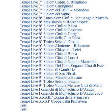
Tempi Live 7° Slalom Coppa di Ricigliano
Tempi Live 7° Slalom Curinghese
Tempi Live 7° Slalom dei Trulli – Monopoli
Tempi Live 7° Slalom del Satiro
Tempi Live 8° Autoslalom Città di Sant’Angelo Muxaro
Tempi Live 8° Maxislalom di Roccadaspide
Tempi Live 8° Slalom Città di Bolca
Tempi Live 8° Slalom Città di Cossoine
Tempi Live 8° Slalom Città di Dorgali
Tempi Live 8° Slalom della Città Iblea
Tempi Live 8° Trofeo Selva di Fasano
Tempi Live 9° Slalom Altofonte – Rebuttone
Tempi Live 9° Slalom Chiavari – Leivi
Tempi Live 9° Slalom Città di Bolca
Tempi Live 9° Slalom Città di Loceri
Tempi Live 9° Slalom Città di Oppido Mamertina
Tempi Live 9° Slalom Dei Colli Euganei Città di Este
Tempi Live 9° Slalom di Gambarie
Tempi Live 9° Slalom di San Nicola
Tempi Live 9° Slalom Mirabella Eclano
Tempi Live 9° Trofeo Selva di Fasano
Tempi Live 9° Trofeo Vulture Melfese Città di Melfi
Tempi Live I calanchi di Montechiaro D’Acqui
Tempi Live I calanchi di Montechiaro D’Acqui 2026
Tempi Live XXXIIIª Coppa della Primavera
Tempi Live XXXIª Coppa della Primavera
Test
Test