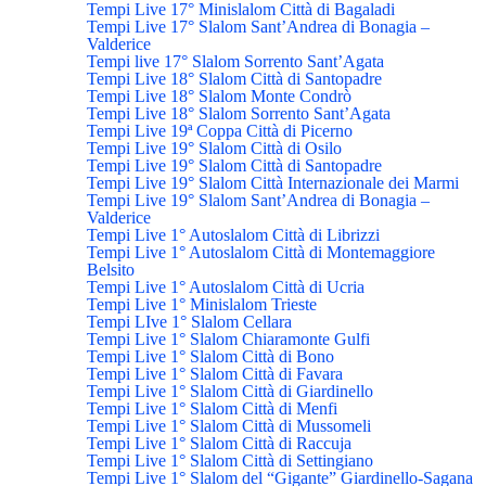
Tempi Live 17° Minislalom Città di Bagaladi
Tempi Live 17° Slalom Sant’Andrea di Bonagia –
Valderice
Tempi live 17° Slalom Sorrento Sant’Agata
Tempi Live 18° Slalom Città di Santopadre
Tempi Live 18° Slalom Monte Condrò
Tempi Live 18° Slalom Sorrento Sant’Agata
Tempi Live 19ª Coppa Città di Picerno
Tempi Live 19° Slalom Città di Osilo
Tempi Live 19° Slalom Città di Santopadre
Tempi Live 19° Slalom Città Internazionale dei Marmi
Tempi Live 19° Slalom Sant’Andrea di Bonagia –
Valderice
Tempi Live 1° Autoslalom Città di Librizzi
Tempi Live 1° Autoslalom Città di Montemaggiore
Belsito
Tempi Live 1° Autoslalom Città di Ucria
Tempi Live 1° Minislalom Trieste
Tempi LIve 1° Slalom Cellara
Tempi Live 1° Slalom Chiaramonte Gulfi
Tempi Live 1° Slalom Città di Bono
Tempi Live 1° Slalom Città di Favara
Tempi Live 1° Slalom Città di Giardinello
Tempi Live 1° Slalom Città di Menfi
Tempi Live 1° Slalom Città di Mussomeli
Tempi Live 1° Slalom Città di Raccuja
Tempi Live 1° Slalom Città di Settingiano
Tempi Live 1° Slalom del “Gigante” Giardinello-Sagana