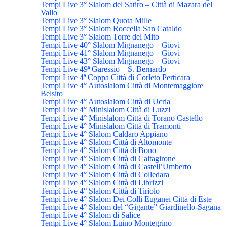
Tempi Live 3° Slalom del Satiro – Città di Mazara del
Vallo
Tempi Live 3° Slalom Quota Mille
Tempi Live 3° Slalom Roccella San Cataldo
Tempi Live 3° Slalom Torre del Mito
Tempi Live 40° Slalom Mignanego – Giovi
Tempi Live 41° Slalom Mignanego – Giovi
Tempi Live 43° Slalom Mignanego – Giovi
Tempi Live 49ª Garessio – S. Bernardo
Tempi Live 4ª Coppa Città di Corleto Perticara
Tempi Live 4° Autoslalom Città di Montemaggiore
Belsito
Tempi Live 4° Autoslalom Città di Ucria
Tempi Live 4° Minislalom Città di Luzzi
Tempi Live 4° Minislalom Città di Torano Castello
Tempi Live 4° Minislalom Città di Tramonti
Tempi Live 4° Slalom Caldaro Appiano
Tempi Live 4° Slalom Città di Altomonte
Tempi Live 4° Slalom Città di Bono
Tempi Live 4° Slalom Città di Caltagirone
Tempi Live 4° Slalom Città di Castell’Umberto
Tempi Live 4° Slalom Città di Colledara
Tempi Live 4° Slalom Città di Librizzi
Tempi Live 4° Slalom Città di Tiriolo
Tempi Live 4° Slalom Dei Colli Euganei Città di Este
Tempi Live 4° Slalom del “Gigante” Giardinello-Sagana
Tempi Live 4° Slalom di Salice
Tempi Live 4° Slalom Luino Montegrino