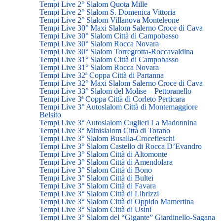
Tempi Live 2° Slalom Quota Mille
Tempi Live 2° Slalom S. Domenica Vittoria
Tempi Live 2° Slalom Villanova Monteleone
Tempi Live 30° Maxi Slalom Salerno Croce di Cava
Tempi Live 30° Slalom Città di Campobasso
Tempi Live 30° Slalom Rocca Novara
Tempi Live 30° Slalom Torregrotta-Roccavaldina
Tempi Live 31° Slalom Città di Campobasso
Tempi Live 31° Slalom Rocca Novara
Tempi Live 32ª Coppa Città di Partanna
Tempi Live 32° Maxi Slalom Salerno Croce di Cava
Tempi Live 33° Slalom del Molise – Pettoranello
Tempi Live 3ª Coppa Città di Corleto Perticara
Tempi Live 3° Autoslalom Città di Montemaggiore
Belsito
Tempi Live 3° Autoslalom Cuglieri La Madonnina
Tempi Live 3° Minislalom Città di Torano
Tempi Live 3° Slalom Busalla-Crocefieschi
Tempi Live 3° Slalom Castello di Rocca D’Evandro
Tempi Live 3° Slalom Città di Altomonte
Tempi Live 3° Slalom Città di Amendolara
Tempi Live 3° Slalom Città di Bono
Tempi Live 3° Slalom Città di Bultei
Tempi Live 3° Slalom Città di Favara
Tempi Live 3° Slalom Città di Librizzi
Tempi Live 3° Slalom Città di Oppido Mamertina
Tempi Live 3° Slalom Città di Usini
Tempi Live 3° Slalom del “Gigante” Giardinello-Sagana