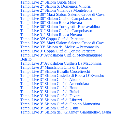
Tempi Live 2° Slalom Quota Mille
Tempi Live 2° Slalom S. Domenica Vittoria
Tempi Live 2° Slalom Villanova Monteleone
Tempi Live 30° Maxi Slalom Salerno Croce di Cava
Tempi Live 30° Slalom Città di Campobasso
Tempi Live 30° Slalom Rocca Novara
Tempi Live 30° Slalom Torregrotta-Roccavaldina
Tempi Live 31° Slalom Città di Campobasso
Tempi Live 31° Slalom Rocca Novara
Tempi Live 32ª Coppa Città di Partanna
Tempi Live 32° Maxi Slalom Salerno Croce di Cava
Tempi Live 33° Slalom del Molise – Pettoranello
Tempi Live 3ª Coppa Città di Corleto Perticara
Tempi Live 3° Autoslalom Città di Montemaggiore
Belsito
Tempi Live 3° Autoslalom Cuglieri La Madonnina
Tempi Live 3° Minislalom Città di Torano
Tempi Live 3° Slalom Busalla-Crocefieschi
Tempi Live 3° Slalom Castello di Rocca D’Evandro
Tempi Live 3° Slalom Città di Altomonte
Tempi Live 3° Slalom Città di Amendolara
Tempi Live 3° Slalom Città di Bono
Tempi Live 3° Slalom Città di Bultei
Tempi Live 3° Slalom Città di Favara
Tempi Live 3° Slalom Città di Librizzi
Tempi Live 3° Slalom Città di Oppido Mamertina
Tempi Live 3° Slalom Città di Usini
Tempi Live 3° Slalom del “Gigante” Giardinello-Sagana