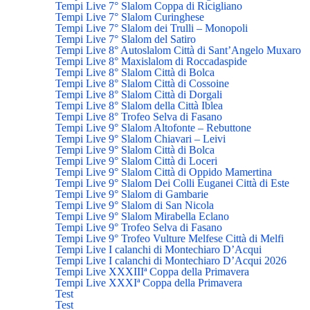
Tempi Live 7° Slalom Coppa di Ricigliano
Tempi Live 7° Slalom Curinghese
Tempi Live 7° Slalom dei Trulli – Monopoli
Tempi Live 7° Slalom del Satiro
Tempi Live 8° Autoslalom Città di Sant’Angelo Muxaro
Tempi Live 8° Maxislalom di Roccadaspide
Tempi Live 8° Slalom Città di Bolca
Tempi Live 8° Slalom Città di Cossoine
Tempi Live 8° Slalom Città di Dorgali
Tempi Live 8° Slalom della Città Iblea
Tempi Live 8° Trofeo Selva di Fasano
Tempi Live 9° Slalom Altofonte – Rebuttone
Tempi Live 9° Slalom Chiavari – Leivi
Tempi Live 9° Slalom Città di Bolca
Tempi Live 9° Slalom Città di Loceri
Tempi Live 9° Slalom Città di Oppido Mamertina
Tempi Live 9° Slalom Dei Colli Euganei Città di Este
Tempi Live 9° Slalom di Gambarie
Tempi Live 9° Slalom di San Nicola
Tempi Live 9° Slalom Mirabella Eclano
Tempi Live 9° Trofeo Selva di Fasano
Tempi Live 9° Trofeo Vulture Melfese Città di Melfi
Tempi Live I calanchi di Montechiaro D’Acqui
Tempi Live I calanchi di Montechiaro D’Acqui 2026
Tempi Live XXXIIIª Coppa della Primavera
Tempi Live XXXIª Coppa della Primavera
Test
Test