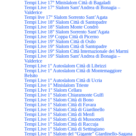
Tempi Live 17° Minislalom Città di Bagaladi
Tempi Live 17° Slalom Sant’Andrea di Bonagia –
Valderice
Tempi live 17° Slalom Sorrento Sant’Agata
Tempi Live 18° Slalom Città di Santopadre
Tempi Live 18° Slalom Monte Condrò
Tempi Live 18° Slalom Sorrento Sant’Agata
Tempi Live 19ª Coppa Città di Picerno
Tempi Live 19° Slalom Città di Osilo
Tempi Live 19° Slalom Città di Santopadre
Tempi Live 19° Slalom Città Internazionale dei Marmi
Tempi Live 19° Slalom Sant’Andrea di Bonagia –
Valderice
Tempi Live 1° Autoslalom Città di Librizzi
Tempi Live 1° Autoslalom Città di Montemaggiore
Belsito
Tempi Live 1° Autoslalom Città di Ucria
Tempi Live 1° Minislalom Trieste
Tempi LIve 1° Slalom Cellara
Tempi Live 1° Slalom Chiaramonte Gulfi
Tempi Live 1° Slalom Città di Bono
Tempi Live 1° Slalom Città di Favara
Tempi Live 1° Slalom Città di Giardinello
Tempi Live 1° Slalom Città di Menfi
Tempi Live 1° Slalom Città di Mussomeli
Tempi Live 1° Slalom Città di Raccuja
Tempi Live 1° Slalom Città di Settingiano
Tempi Live 1° Slalom del “Gigante” Giardinello-Sagana