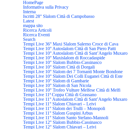
HomePage
Informativa sulla Privacy
Interna
Iscritti 28° Slalom Città di Campobasso
Latest
mappa sito
Ricerca Articoli
Ricerca Eventi
Search
Tempi Live 36° Maxi Slalom Salerno Croce di Cava
Tempi Live 10° Autoslalom Città di San Piero Patti
Tempi Live 10° Autoslalom Città di Sant’Angelo Muxaro
Tempi Live 10° Maxislalom di Roccadaspide
Tempi Live 10° Slalom Bubbio-Cassinasco
Tempi Live 10° Slalom Città di Dorgali
Tempi Live 10° Slalom dei 7 Tornanti Monte Bondone
Tempi Live 10° Slalom Dei Colli Euganei Città di Este
Tempi Live 10° Slalom di Gambarie
Tempi Live 10° Slalom di San Nicola
Tempi Live 10° Trofeo Vulture Melfese Città di Melfi
Tempi Live 11ª Coppa Città di Grassano
Tempi Live 11° Autoslalom Città di Sant’Angelo Muxaro
Tempi Live 11° Slalom Chiavari – Leivi
Tempi Live 11° Slalom dei Trulli – Monopoli
Tempi Live 11° Slalom Guspini Arbus
Tempi Live 11° Slalom Santo Stefano-Mannoli
Tempi Live 12° Slalom Bubbio-Cassinasco
Tempi Live 12° Slalom Chiavari – Leivi