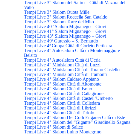
Tempi Live 3° Slalom del Satiro – Città di Mazara del
Vallo
Tempi Live 3° Slalom Quota Mille
Tempi Live 3° Slalom Roccella San Cataldo
Tempi Live 3° Slalom Torre del Mito
Tempi Live 40° Slalom Mignanego – Giovi
Tempi Live 41° Slalom Mignanego – Giovi
Tempi Live 43° Slalom Mignanego – Giovi
Tempi Live 49ª Garessio – S. Bernardo
Tempi Live 4ª Coppa Città di Corleto Perticara
Tempi Live 4° Autoslalom Città di Montemaggiore
Belsito
Tempi Live 4° Autoslalom Città di Ucria
Tempi Live 4° Minislalom Città di Luzzi
Tempi Live 4° Minislalom Città di Torano Castello
Tempi Live 4° Minislalom Città di Tramonti
Tempi Live 4° Slalom Caldaro Appiano
Tempi Live 4° Slalom Città di Altomonte
Tempi Live 4° Slalom Città di Bono
Tempi Live 4° Slalom Città di Caltagirone
Tempi Live 4° Slalom Città di Castell’Umberto
Tempi Live 4° Slalom Città di Colledara
Tempi Live 4° Slalom Città di Librizzi
Tempi Live 4° Slalom Città di Tiriolo
Tempi Live 4° Slalom Dei Colli Euganei Città di Este
Tempi Live 4° Slalom del “Gigante” Giardinello-Sagana
Tempi Live 4° Slalom di Salice
Tempi Live 4° Slalom Luino Montegrino