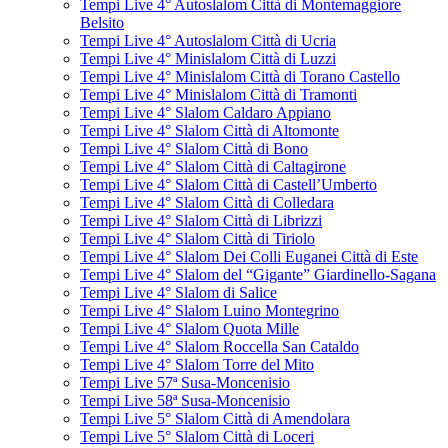
Tempi Live 4° Autoslalom Città di Montemaggiore
Belsito
Tempi Live 4° Autoslalom Città di Ucria
Tempi Live 4° Minislalom Città di Luzzi
Tempi Live 4° Minislalom Città di Torano Castello
Tempi Live 4° Minislalom Città di Tramonti
Tempi Live 4° Slalom Caldaro Appiano
Tempi Live 4° Slalom Città di Altomonte
Tempi Live 4° Slalom Città di Bono
Tempi Live 4° Slalom Città di Caltagirone
Tempi Live 4° Slalom Città di Castell’Umberto
Tempi Live 4° Slalom Città di Colledara
Tempi Live 4° Slalom Città di Librizzi
Tempi Live 4° Slalom Città di Tiriolo
Tempi Live 4° Slalom Dei Colli Euganei Città di Este
Tempi Live 4° Slalom del “Gigante” Giardinello-Sagana
Tempi Live 4° Slalom di Salice
Tempi Live 4° Slalom Luino Montegrino
Tempi Live 4° Slalom Quota Mille
Tempi Live 4° Slalom Roccella San Cataldo
Tempi Live 4° Slalom Torre del Mito
Tempi Live 57ª Susa-Moncenisio
Tempi Live 58ª Susa-Moncenisio
Tempi Live 5° Slalom Città di Amendolara
Tempi Live 5° Slalom Città di Loceri