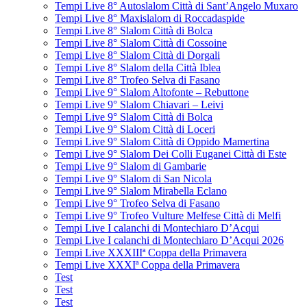
Tempi Live 8° Autoslalom Città di Sant’Angelo Muxaro
Tempi Live 8° Maxislalom di Roccadaspide
Tempi Live 8° Slalom Città di Bolca
Tempi Live 8° Slalom Città di Cossoine
Tempi Live 8° Slalom Città di Dorgali
Tempi Live 8° Slalom della Città Iblea
Tempi Live 8° Trofeo Selva di Fasano
Tempi Live 9° Slalom Altofonte – Rebuttone
Tempi Live 9° Slalom Chiavari – Leivi
Tempi Live 9° Slalom Città di Bolca
Tempi Live 9° Slalom Città di Loceri
Tempi Live 9° Slalom Città di Oppido Mamertina
Tempi Live 9° Slalom Dei Colli Euganei Città di Este
Tempi Live 9° Slalom di Gambarie
Tempi Live 9° Slalom di San Nicola
Tempi Live 9° Slalom Mirabella Eclano
Tempi Live 9° Trofeo Selva di Fasano
Tempi Live 9° Trofeo Vulture Melfese Città di Melfi
Tempi Live I calanchi di Montechiaro D’Acqui
Tempi Live I calanchi di Montechiaro D’Acqui 2026
Tempi Live XXXIIIª Coppa della Primavera
Tempi Live XXXIª Coppa della Primavera
Test
Test
Test