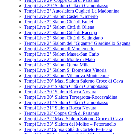
Tempi Live 29ª Coppa Città di Partanna
Tempi Live 29° Slalom Città di Campobasso
Tempi Live 2° Autoslalom Cuglieri La Madonnina
Tempi Live 2° Slalom Castell’Umberto
Tempi Live 2° Slalom Città di Bultei
Tempi Live 2° Slalom Città di Oliena
Tempi Live 2° Slalom Città di Raccuja
Tempi Live 2° Slalom Città di Settingiano
Tempi Live 2° Slalom del “Gigante” Giardinello-Sagana
Tempi Live 2° Slalom di Montemerlo
Tempi Live 2° Slalom Massa-San Carlo
Tempi Live 2° Slalom Monte di Malo
Tempi Live 2° Slalom Quota Mille
Tempi Live 2° Slalom S. Domenica Vittoria
Tempi Live 2° Slalom Villanova Monteleone
Tempi Live 30° Maxi Slalom Salerno Croce di Cava
Tempi Live 30° Slalom Città di Campobasso
Tempi Live 30° Slalom Rocca Novara
Tempi Live 30° Slalom Torregrotta-Roccavaldina
Tempi Live 31° Slalom Città di Campobasso
Tempi Live 31° Slalom Rocca Novara
Tempi Live 32ª Coppa Città di Partanna
Tempi Live 32° Maxi Slalom Salerno Croce di Cava
Tempi Live 33° Slalom del Molise – Pettoranello
Tempi Live 3ª Coppa Città di Corleto Perticara