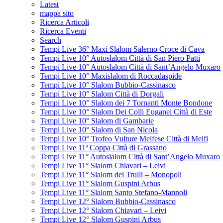
Latest
mappa sito
Ricerca Articoli
Ricerca Eventi
Search
Tempi Live 36° Maxi Slalom Salerno Croce di Cava
Tempi Live 10° Autoslalom Città di San Piero Patti
Tempi Live 10° Autoslalom Città di Sant’Angelo Muxaro
Tempi Live 10° Maxislalom di Roccadaspide
Tempi Live 10° Slalom Bubbio-Cassinasco
Tempi Live 10° Slalom Città di Dorgali
Tempi Live 10° Slalom dei 7 Tornanti Monte Bondone
Tempi Live 10° Slalom Dei Colli Euganei Città di Este
Tempi Live 10° Slalom di Gambarie
Tempi Live 10° Slalom di San Nicola
Tempi Live 10° Trofeo Vulture Melfese Città di Melfi
Tempi Live 11ª Coppa Città di Grassano
Tempi Live 11° Autoslalom Città di Sant’Angelo Muxaro
Tempi Live 11° Slalom Chiavari – Leivi
Tempi Live 11° Slalom dei Trulli – Monopoli
Tempi Live 11° Slalom Guspini Arbus
Tempi Live 11° Slalom Santo Stefano-Mannoli
Tempi Live 12° Slalom Bubbio-Cassinasco
Tempi Live 12° Slalom Chiavari – Leivi
Tempi Live 12° Slalom Guspini Arbus