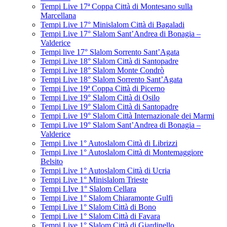
Tempi Live 17ª Coppa Città di Montesano sulla
Marcellana
Tempi Live 17° Minislalom Città di Bagaladi
Tempi Live 17° Slalom Sant’Andrea di Bonagia –
Valderice
Tempi live 17° Slalom Sorrento Sant’Agata
Tempi Live 18° Slalom Città di Santopadre
Tempi Live 18° Slalom Monte Condrò
Tempi Live 18° Slalom Sorrento Sant’Agata
Tempi Live 19ª Coppa Città di Picerno
Tempi Live 19° Slalom Città di Osilo
Tempi Live 19° Slalom Città di Santopadre
Tempi Live 19° Slalom Città Internazionale dei Marmi
Tempi Live 19° Slalom Sant’Andrea di Bonagia –
Valderice
Tempi Live 1° Autoslalom Città di Librizzi
Tempi Live 1° Autoslalom Città di Montemaggiore
Belsito
Tempi Live 1° Autoslalom Città di Ucria
Tempi Live 1° Minislalom Trieste
Tempi LIve 1° Slalom Cellara
Tempi Live 1° Slalom Chiaramonte Gulfi
Tempi Live 1° Slalom Città di Bono
Tempi Live 1° Slalom Città di Favara
Tempi Live 1° Slalom Città di Giardinello