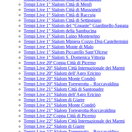
Tempi Live 1° Slalom Città di Menfi
Tempi Live 1° Slalom Città di Mussomeli
Tempi Live 1° Slalom Città di Raccuja
Tempi Live 1° Slalom Città di Settingiano
Tempi Live 1° Slalom del “Gigante” Giardinello-Sagana
Tempi Live 1° Slalom della Sambucina
Tempi Live 1° Slalom Luino Montegrino
Tempi Live 1° Slalom Miniera Cozzo Disi-Casteltermini
Tempi Live 1° Slalom Monte di Malo
Tempi Live 1° Slalom Piccarello Sant’Olcese
Tempi Live 1° Slalom S. Domenica Vittoria
Tempi Live 20ª Coppa Città di Picerno
Tempi Live 20° Slalom Città Internazionale dei Marmi
Tempi Live 20° Slalom dell’Agro Ericino
Tempi Live 20° Slalom Monte Condrò
Tempi Live 20° Slalom Torregrotta – Roccavaldina
Tempi Live 21° Slalom Città di Santopadre
Tempi Live 21° Slalom dell’Agro Ericino
Tempi Live 21° Slalom di Giarre
Tempi Live 21° Slalom Monte Condrò
Tempi Live 21° Slalom Torregrotta-Roccavaldina
Tempi Live 22ª Coppa Città di Picerno
Tempi Live 22° Slalom Città Internazionale dei Marmi
Tempi Live 22° Slalom di Giarre
Tempi Live 22° Slalom Torregrotta – Roccavaldina