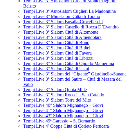
Tempi Live 3° Autoslalom Città di Montemaggiore
Belsito
Tempi Live 3° Autoslalom Cuglieri La Madonnina
Tempi Live 3° Minislalom Città di Torano
Tempi Live 3° Slalom Busalla-Crocefieschi
Tempi Live 3° Slalom Castello di Rocca D’Evandro
Tempi Live 3° Slalom Città di Altomonte
Tempi Live 3° Slalom Città di Amendolara
Tempi Live 3° Slalom Città di Bono
Tempi Live 3° Slalom Città di Bultei
Tempi Live 3° Slalom Città di Favara
Tempi Live 3° Slalom Città di Librizzi
Tempi Live 3° Slalom Città di Oppido Mamertina
Tempi Live 3° Slalom Città di Usini
Tempi Live 3° Slalom del “Gigante” Giardinello-Sagana
Tempi Live 3° Slalom del Satiro – Città di Mazara del
Vallo
Tempi Live 3° Slalom Quota Mille
Tempi Live 3° Slalom Roccella San Cataldo
Tempi Live 3° Slalom Torre del Mito
Tempi Live 40° Slalom Mignanego – Giovi
Tempi Live 41° Slalom Mignanego – Giovi
Tempi Live 43° Slalom Mignanego – Giovi
Tempi Live 49ª Garessio – S. Bernardo
Tempi Live 4ª Coppa Città di Corleto Perticara