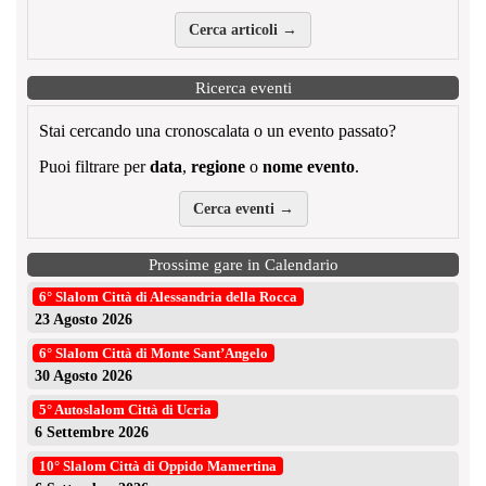
Cerca articoli →
Ricerca eventi
Stai cercando una cronoscalata o un evento passato?
Puoi filtrare per
data
,
regione
o
nome evento
.
Cerca eventi →
Prossime gare in Calendario
6° Slalom Città di Alessandria della Rocca
23 Agosto 2026
6° Slalom Città di Monte Sant’Angelo
30 Agosto 2026
5° Autoslalom Città di Ucria
6 Settembre 2026
10° Slalom Città di Oppido Mamertina