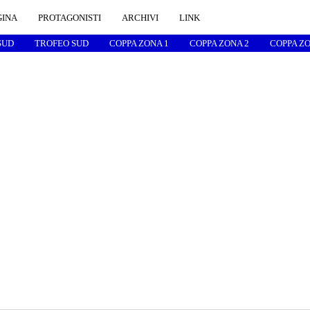
GINA
PROTAGONISTI
ARCHIVI
LINK
SUD
TROFEO SUD
COPPA ZONA 1
COPPA ZONA 2
COPPA ZO