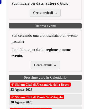
Puoi filtrare per
data
,
autore
o
titolo
.
Cerca articoli →
Ricerca eventi
Stai cercando una cronoscalata o un evento
passato?
Puoi filtrare per
data
,
regione
o
nome
evento
.
Cerca eventi →
Prossime gare in Calendario
6° Slalom Città di Alessandria della Rocca
23 Agosto 2026
6° Slalom Città di Monte Sant’Angelo
30 Agosto 2026