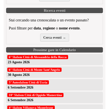
Ricerca eventi
Stai cercando una cronoscalata o un evento passato?
Puoi filtrare per
data
,
regione
o
nome evento
.
Cerca eventi →
Prossime gare in Calendario
6° Slalom Città di Alessandria della Rocca
23 Agosto 2026
6° Slalom Città di Monte Sant’Angelo
30 Agosto 2026
5° Autoslalom Città di Ucria
6 Settembre 2026
10° Slalom Città di Oppido Mamertina
6 Settembre 2026
4° Slalom Villanova Monteleone