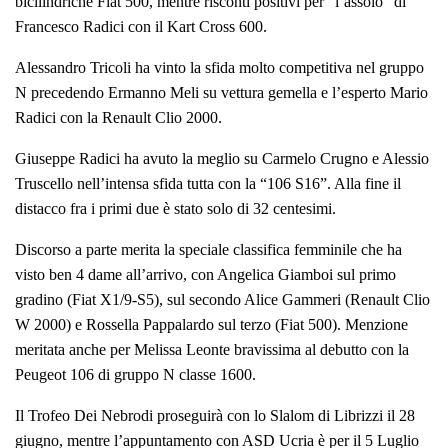
bicilindriche Fiat 500, mentre risconti positivi per “l’assolo” di
Francesco Radici con il Kart Cross 600.
Alessandro Tricoli ha vinto la sfida molto competitiva nel gruppo
N precedendo Ermanno Meli su vettura gemella e l’esperto Mario
Radici con la Renault Clio 2000.
Giuseppe Radici ha avuto la meglio su Carmelo Crugno e Alessio
Truscello nell’intensa sfida tutta con la “106 S16”. Alla fine il
distacco fra i primi due è stato solo di 32 centesimi.
Discorso a parte merita la speciale classifica femminile che ha
visto ben 4 dame all’arrivo, con Angelica Giamboi sul primo
gradino (Fiat X1/9-S5), sul secondo Alice Gammeri (Renault Clio
W 2000) e Rossella Pappalardo sul terzo (Fiat 500). Menzione
meritata anche per Melissa Leonte bravissima al debutto con la
Peugeot 106 di gruppo N classe 1600.
Il Trofeo Dei Nebrodi proseguirà con lo Slalom di Librizzi il 28
giugno, mentre l’appuntamento con ASD Ucria è per il 5 Luglio