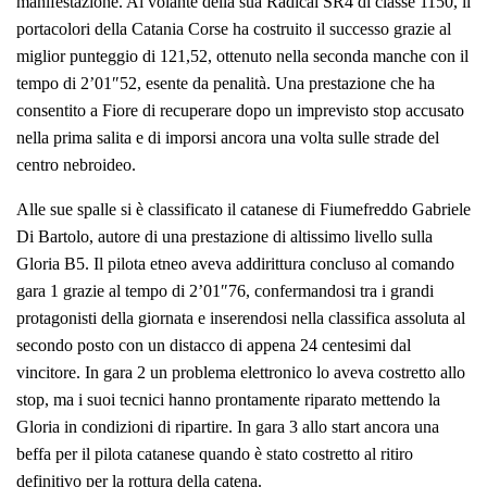
manifestazione. Al volante della sua Radical SR4 di classe 1150, il
portacolori della Catania Corse ha costruito il successo grazie al
miglior punteggio di 121,52, ottenuto nella seconda manche con il
tempo di 2’01″52, esente da penalità. Una prestazione che ha
consentito a Fiore di recuperare dopo un imprevisto stop accusato
nella prima salita e di imporsi ancora una volta sulle strade del
centro nebroideo.
Alle sue spalle si è classificato il catanese di Fiumefreddo Gabriele
Di Bartolo, autore di una prestazione di altissimo livello sulla
Gloria B5. Il pilota etneo aveva addirittura concluso al comando
gara 1 grazie al tempo di 2’01″76, confermandosi tra i grandi
protagonisti della giornata e inserendosi nella classifica assoluta al
secondo posto con un distacco di appena 24 centesimi dal
vincitore. In gara 2 un problema elettronico lo aveva costretto allo
stop, ma i suoi tecnici hanno prontamente riparato mettendo la
Gloria in condizioni di ripartire. In gara 3 allo start ancora una
beffa per il pilota catanese quando è stato costretto al ritiro
definitivo per la rottura della catena.